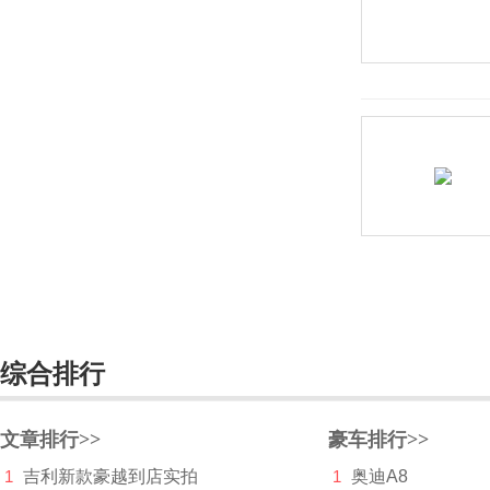
达西亚
大运
大众
电动屋
帝亚一维
东风
东风EV新能源
东风风度
综合排行
东风风光
东风风神
文章排行>>
豪车排行>>
1
吉利新款豪越到店实拍
1
奥迪A8
东风风行