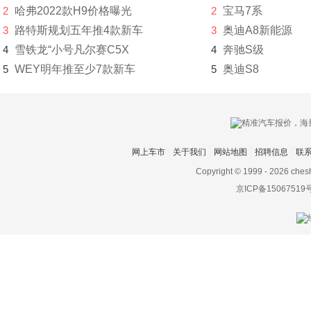
2
哈弗2022款H9价格曝光
2
宝马7系
东风富康
3
路特斯规划五年推4款新车
3
奥迪A8新能源
东风猛士
4
雪铁龙“小号凡尔赛C5X
4
奔驰S级
5
WEY明年推至少7款新车
5
奥迪S8
东风氢舟
东风小康
东南
网上车市
关于我们
网站地图
招聘信息
联
DS
Copyright © 1999 -
2026 ches
杜卡迪
京ICP备15067519
F
法拉利
Faraday&Future
飞凡汽车