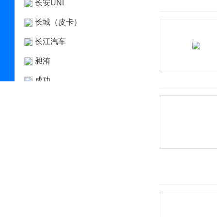
长安UNI
长城（皮卡）
长江汽车
昶洧
成功
创维汽车
川崎
刺猬汽车
D
大乘汽车
大发
道奇