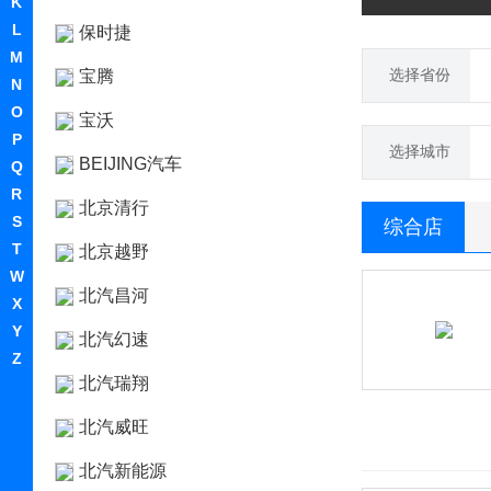
K
L
保时捷
M
选择省份
宝腾
N
O
宝沃
P
选择城市
BEIJING汽车
Q
R
北京清行
S
综合店
T
北京越野
W
北汽昌河
X
Y
北汽幻速
Z
北汽瑞翔
北汽威旺
北汽新能源