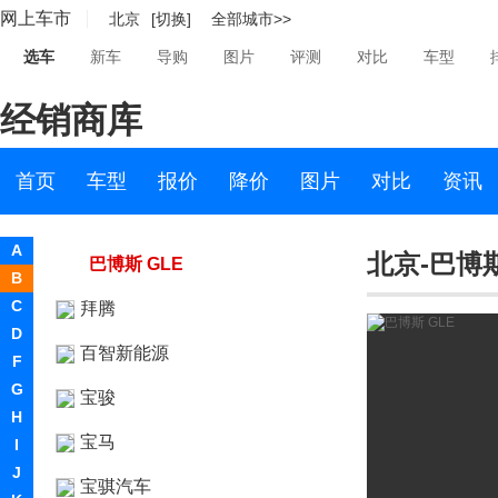
网上车市
北京
[切换]
全部城市>>
B
选车
新车
导购
图片
评测
对比
车型
巴博斯
经销商库
巴博斯
巴博斯 B系
首页
车型
报价
降价
图片
对比
资讯
巴博斯 G级
A
北京-巴博斯
巴博斯 GLE
B
C
拜腾
D
百智新能源
F
G
宝骏
H
宝马
I
J
宝骐汽车