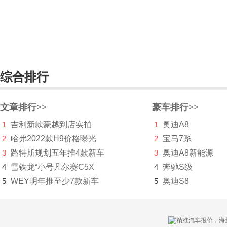
朋克汽车
Piëch Automotive
Polestar极星
综合排行
Q
前途汽车
文章排行>>
豪车排行>>
乔治巴顿
1
吉利新款豪越到店实拍
1
奥迪A8
2
哈弗2022款H9价格曝光
2
宝马7系
启辰
3
路特斯规划五年推4款新车
3
奥迪A8新能源
奇点汽车
4
雪铁龙“小号凡尔赛C5X
4
奔驰S级
5
WEY明年推至少7款新车
骐铃
5
奥迪S8
奇鲁汽车
轻橙时代