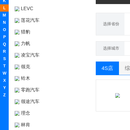
K
L
LEVC
M
莲花汽车
N
选择省份
O
猎豹
P
力帆
Q
选择城市
R
凌宝汽车
S
T
领克
4S店
综
W
铃木
X
Y
零跑汽车
Z
领途汽车
理念
林肯