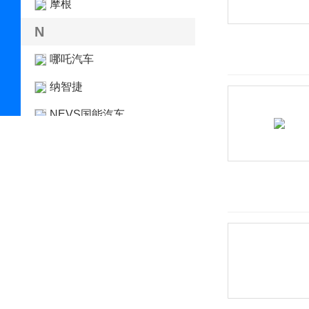
摩根
N
哪吒汽车
纳智捷
NEVS国能汽车
O
欧宝
讴歌
欧拉
P
帕加尼
PAL-V