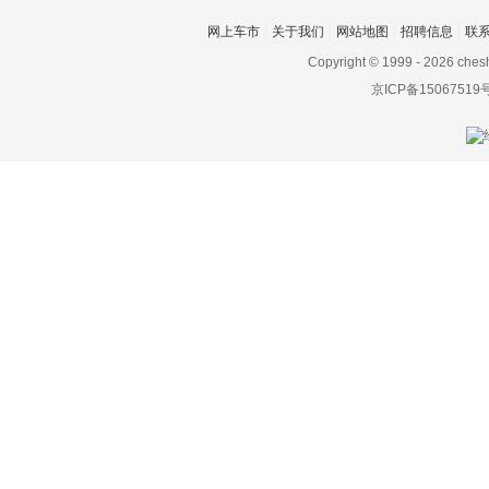
庆铃汽车
网上车市
关于我们
网站地图
招聘信息
联
Copyright © 1999 -
2026 ches
清源汽车
京ICP备15067519
奇瑞
奇瑞新能源
起亚
R
日产
Rimac
Rivian
荣威
瑞驰新能源