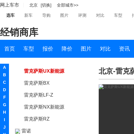
网上车市
北京
[切换]
全部城市>>
雷克萨斯UX
选车
新车
导购
图片
评测
对比
车型
雷克萨斯LF-1 Limitless
经销商库
雷克萨斯LM
LS概念车
首页
车型
报价
降价
图片
对比
资讯
雷克萨斯LF-30
A
北京-雷克
雷克萨斯UX新能源
B
C
雷克萨斯BX
D
雷克萨斯LF-Z
F
G
雷克萨斯NX新能源
H
雷克萨斯RZ
I
J
雷诺