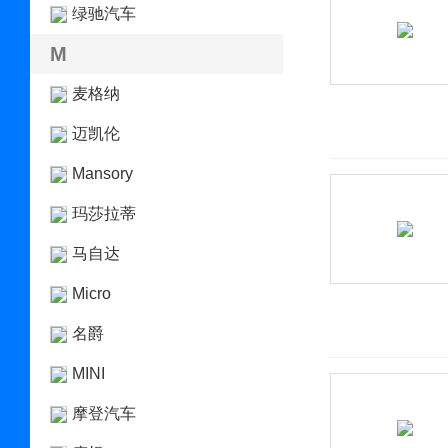
绿驰汽车
M
麦格纳
迈凯伦
Mansory
玛莎拉蒂
马自达
Micro
名爵
MINI
摩登汽车