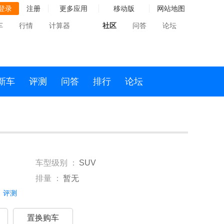
登录
注册
更多应用
移动版
网站地图
车
行情
计算器
社区
问答
论坛
新车
评测
问答
排行
论坛
车型级别 ：
SUV
排量 ：
暂无
评测
置换购车