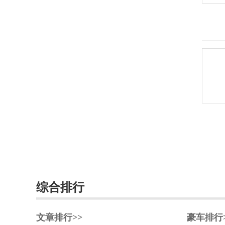
长城（皮卡）
长江汽车
昶洧
成功
创维汽车
川崎
刺猬汽车
D
大乘汽车
大发
综合排行
道奇
文章排行>>
豪车排行
达西亚