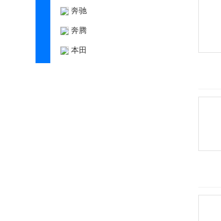
奔驰
奔腾
本田
BeyonCa
标致
比德文汽车
别克
宾利
宾尼法利纳
比速
比亚迪