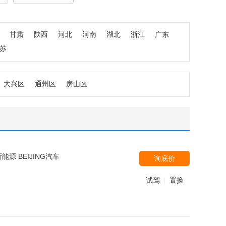
甘肃
陕西
河北
河南
湖北
浙江
广东
苏
大兴区
通州区
房山区
源 BEIJING汽车
询底价
试驾
置换
|