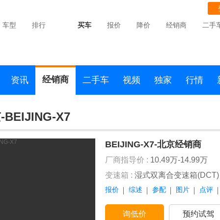
车型
排行
买车
报价
降价
经销商
二手
经销商
资讯
二手车
视频
独家
行情
BEIJING-X7
BEIJING-X7-北京经销商
厂商指导价 :
10.49万-14.99万
变速箱 :
湿式双离合变速箱(DCT)
报价
综述
参配
图片
点评
询低价
预约试驾