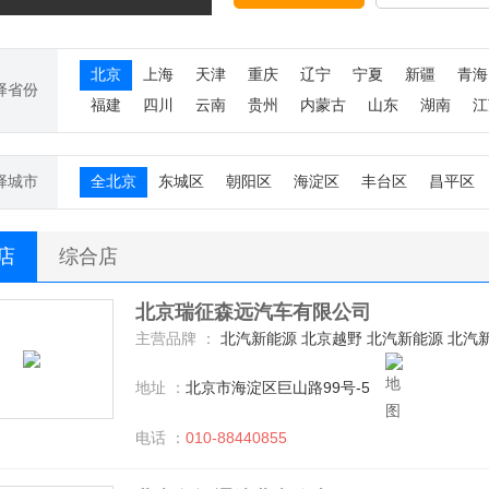
北京
上海
天津
重庆
辽宁
宁夏
新疆
青海
择省份
福建
四川
云南
贵州
内蒙古
山东
湖南
江
择城市
全北京
东城区
朝阳区
海淀区
丰台区
昌平区
S店
综合店
北京瑞征森远汽车有限公司
主营品牌 ：
北汽新能源 北京越野 北汽新能源 北汽新能
地址 ：
北京市海淀区巨山路99号-5
电话 ：
010-88440855