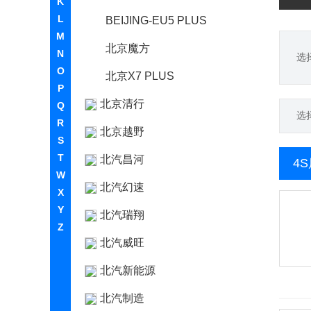
K
L
BEIJING-EU5 PLUS
M
北京魔方
N
选
O
北京X7 PLUS
P
北京清行
Q
选
R
北京越野
S
T
北汽昌河
4
W
北汽幻速
X
Y
北汽瑞翔
Z
北汽威旺
北汽新能源
北汽制造