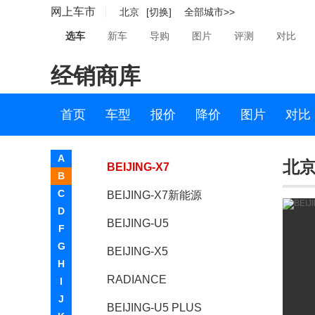
网上车市
北京
[切换]
全部城市>>
BEIJING-EX3
选车
新车
导购
图片
评测
对比
BEIJING-U7
经销商库
BEIJING-EU5
BEIJING-EX5
首页
车型
报价
降价
图片
对比
BEIJING-X3
A
北京-
BEIJING-X7
B
C
BEIJING-X7新能源
D
BEIJING-U5
F
G
BEIJING-X5
H
RADIANCE
I
J
BEIJING-U5 PLUS