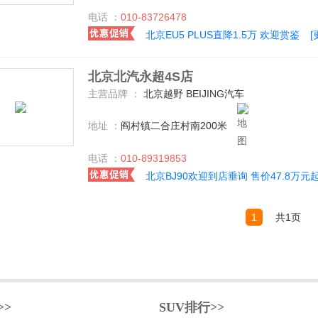
电话 ：
010-83726478
北京EU5 PLUS直降1.5万 欢迎赏鉴
北京北汽永超4S店
主营品牌 ：
北京越野 BEIJING汽车
地址 ：
阎村镇二合庄村南200米
电话 ：
010-89319853
北京BJ90欢迎到店垂询 售价47.8万元
1
共1页
>>
SUV排行>>