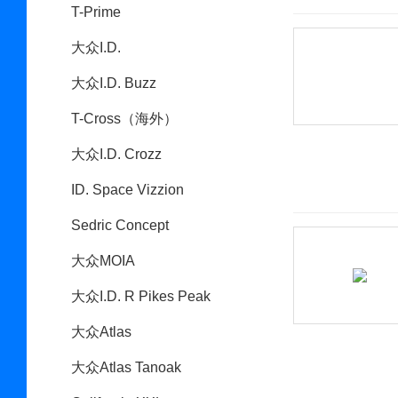
T-Prime
大众I.D.
大众I.D. Buzz
T-Cross（海外）
大众I.D. Crozz
ID. Space Vizzion
Sedric Concept
大众MOIA
大众I.D. R Pikes Peak
大众Atlas
大众Atlas Tanoak