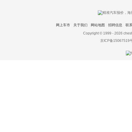
飞凡汽车
菲斯科
网上车市
关于我们
网站地图
招聘信息
联
菲亚特
Copyright © 1999 -
2026 ches
京ICP备15067519
丰田
Foxtron
福迪
福汽启腾
福特
福田
G
高合汽车