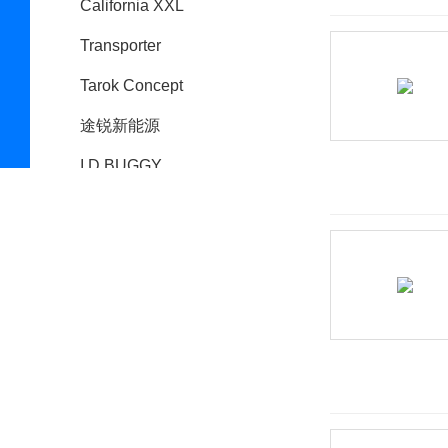
California XXL
Transporter
Tarok Concept
途锐新能源
I.D.BUGGY
大众ID.3(海外)
BlueSport
Milano
Nils
Nivus
Taos
ID. ROOMZZ