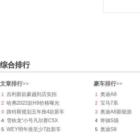
东风风行
东风富康
东风猛士
东风氢舟
东风小康
综合排行
东南
文章排行>>
豪车排行>>
DS
1
吉利新款豪越到店实拍
1
奥迪A8
杜卡迪
2
哈弗2022款H9价格曝光
2
宝马7系
F
3
路特斯规划五年推4款新车
3
奥迪A8新能源
4
雪铁龙“小号凡尔赛C5X
4
奔驰S级
法拉利
5
WEY明年推至少7款新车
5
奥迪S8
Faraday&Future