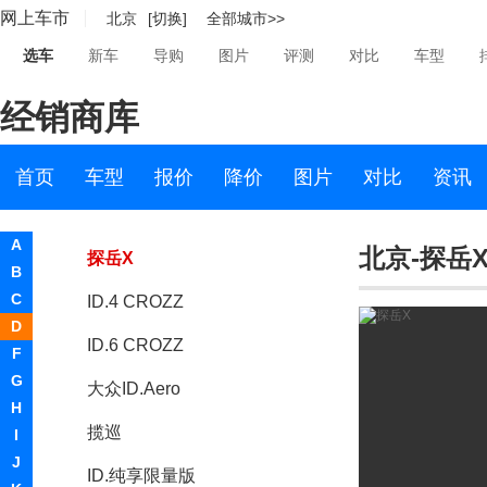
网上车市
北京
[切换]
全部城市>>
探岳GTE
选车
新车
导购
图片
评测
对比
车型
迈腾GTE
经销商库
宝来新能源
揽境
首页
车型
报价
降价
图片
对比
资讯
探影
A
北京-探岳
探岳X
B
C
ID.4 CROZZ
D
ID.6 CROZZ
F
G
大众ID.Aero
H
揽巡
I
J
ID.纯享限量版