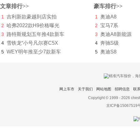
文章排行>>
豪车排行>>
华泰新能源
1
吉利新款豪越到店实拍
1
奥迪A8
华为AITO问界
2
哈弗2022款H9价格曝光
2
宝马7系
3
路特斯规划五年推4款新车
Hyperion
3
奥迪A8新能源
4
雪铁龙“小号凡尔赛C5X
4
奔驰S级
I
5
WEY明年推至少7款新车
5
奥迪S8
Icona
IONIQ艾尼氪
Italdesign
网上车市
关于我们
网站地图
招聘信息
联
J
Copyright © 1999 -
2026 ches
京ICP备15067519
Jeep
江淮
江铃