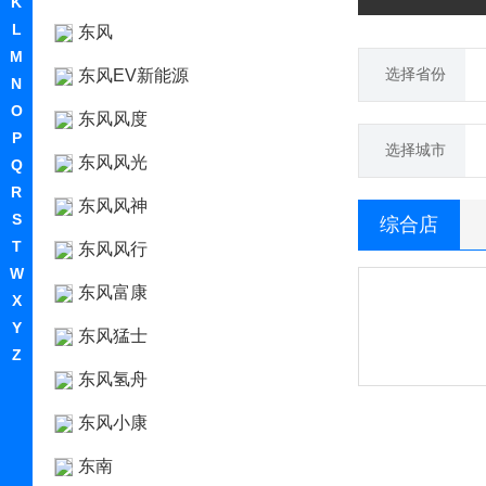
K
L
东风
M
选择省份
东风EV新能源
N
O
东风风度
P
选择城市
东风风光
Q
R
东风风神
S
综合店
T
东风风行
W
东风富康
X
Y
东风猛士
Z
东风氢舟
东风小康
东南