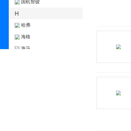
国机智骏
H
哈弗
海格
海马
哈雷
汉龙汽车
汉腾
合创
恒驰
恒润汽车
恒天