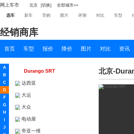
网上车市
北京
[切换]
全部城市>>
蝰蛇
选车
新车
导购
图片
评测
对比
车型
Charger SRT
经销商库
Circuit EV
道奇M80
首页
车型
报价
降价
图片
对比
资讯
翼龙
A
北京-Dura
Durango SRT
B
C
达西亚
D
大运
F
G
大众
H
电动屋
I
J
帝亚一维