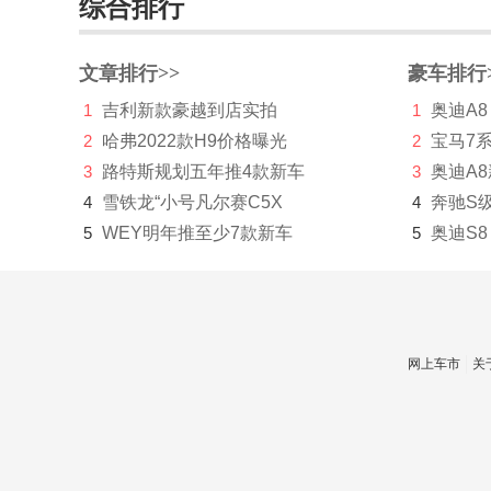
综合排行
华泰新能源
华为AITO问界
文章排行>>
豪车排行
1
吉利新款豪越到店实拍
1
奥迪A8
Hyperion
2
哈弗2022款H9价格曝光
2
宝马7
I
3
路特斯规划五年推4款新车
3
奥迪A
Icona
4
雪铁龙“小号凡尔赛C5X
4
奔驰S
5
WEY明年推至少7款新车
5
奥迪S8
IONIQ艾尼氪
Italdesign
J
网上车市
关
Jeep
江淮
江铃