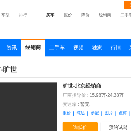
车型
排行
买车
报价
降价
经销商
二手
经销商
资讯
二手车
视频
独家
行情
-旷世
旷世-北京经销商
厂商指导价 :
15.98万-24.38万
变速箱 :
暂无
报价
综述
参配
图片
点评
询低价
预约试驾