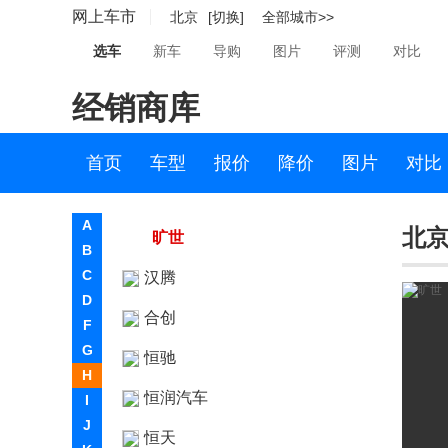
网上车市
北京
[切换]
全部城市>>
海格
选车
新车
导购
图片
评测
对比
海马
经销商库
哈雷
汉龙汽车
首页
车型
报价
降价
图片
对比
汉龙汽车
A
北京
旷世
B
C
汉腾
D
合创
F
G
恒驰
H
恒润汽车
I
J
恒天