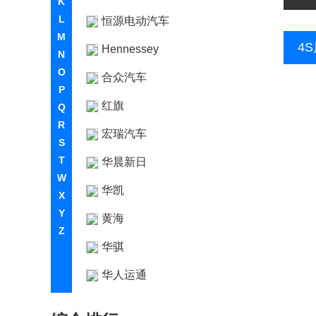
K
L
恒源电动汽车
M
4
Hennessey
N
O
合众汽车
P
红旗
Q
R
宏瑞汽车
S
T
华晨新日
W
华凯
X
Y
黄海
Z
华骐
华人运通
华泰