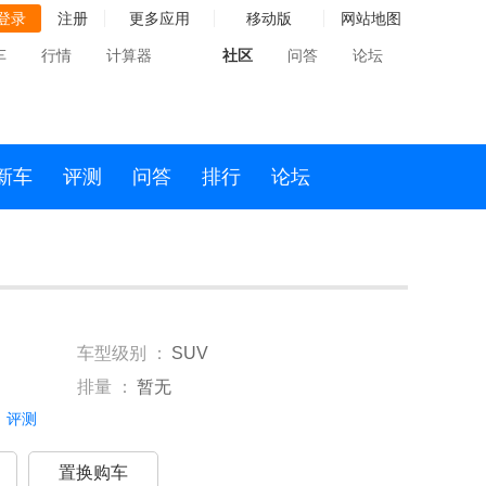
登录
注册
更多应用
移动版
网站地图
车
行情
计算器
社区
问答
论坛
新车
评测
问答
排行
论坛
车型级别 ：
SUV
排量 ：
暂无
评测
置换购车