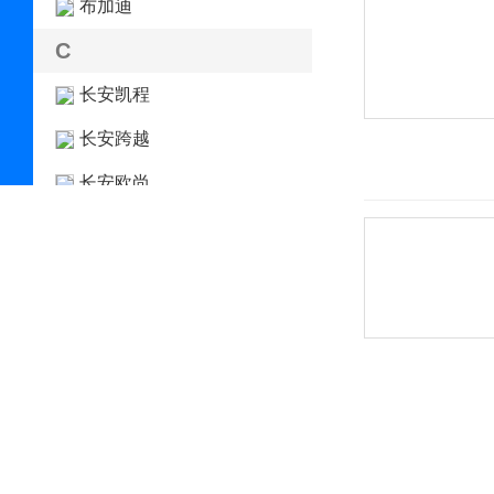
布加迪
C
长安凯程
长安跨越
长安欧尚
长安汽车
长安深蓝
长安UNI
长城（皮卡）
长江汽车
昶洧
成功