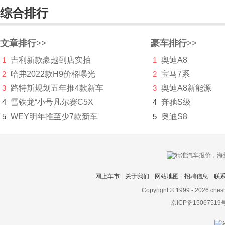
综合排行
创维汽车
川崎
文章排行>>
豪车排行>>
刺猬汽车
1
吉利新款豪越到店实拍
1
奥迪A8
2
哈弗2022款H9价格曝光
2
宝马7系
D
3
路特斯规划五年推4款新车
3
奥迪A8新能源
大乘汽车
4
雪铁龙“小号凡尔赛C5X
4
奔驰S级
5
WEY明年推至少7款新车
5
奥迪S8
大发
道奇
达西亚
网上车市
关于我们
网站地图
招聘信息
联
大运
Copyright © 1999 -
2026 ches
大众
京ICP备15067519
电动屋