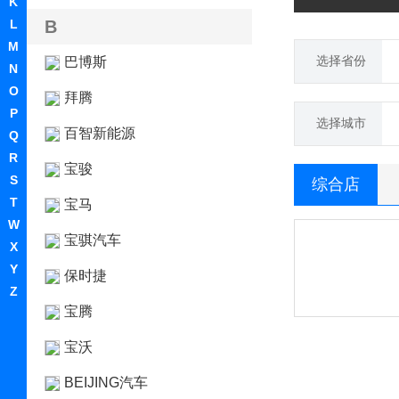
K
L
B
M
选择省份
巴博斯
N
O
拜腾
P
选择城市
百智新能源
Q
R
宝骏
S
综合店
T
宝马
W
宝骐汽车
X
Y
保时捷
Z
宝腾
宝沃
BEIJING汽车