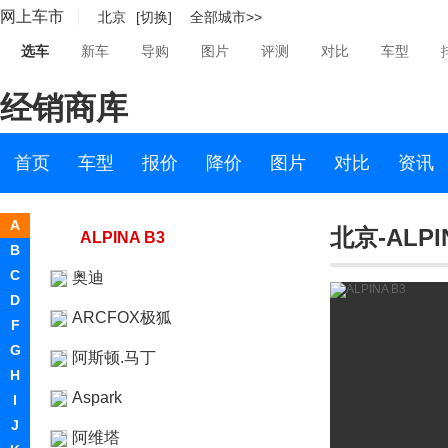
网上车市
北京
[切换]
全部城市>>
ALPINA
选车
新车
导购
图片
评测
对比
车型
ALPINA
经销商库
ALPINA XB7
ALPINA XD3
首页
车型
报价
降价
图片
对比
资讯
ALPINA B7
A
北京-ALPI
ALPINA B3
B
C
奥迪
D
ARCFOX极狐
F
G
阿斯顿.马丁
H
Aspark
I
J
阿维塔