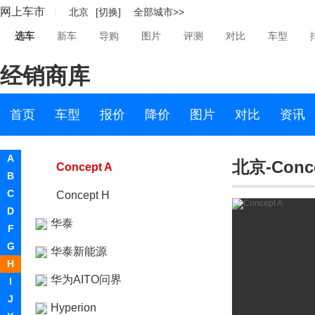
网上车市
北京
[切换]
全部城市>>
华凯
选车
新车
导购
图片
评测
对比
车型
黄海
经销商库
华骐
华人运通
首页
车型
报价
降价
图片
对比
资讯
华人运通
A
北京-Conce
Concept A
B
C
Concept H
D
华泰
F
G
华泰新能源
H
华为AITO问界
I
J
Hyperion