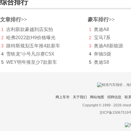
综合排行
捷达
捷尼赛思
文章排行>>
豪车排行>>
1
吉利新款豪越到店实拍
1
奥迪A8
捷途
2
哈弗2022款H9价格曝光
2
宝马7系
几何汽车
3
路特斯规划五年推4款新车
3
奥迪A8新能源
极氪
4
雪铁龙“小号凡尔赛C5X
4
奔驰S级
5
WEY明年推至少7款新车
5
奥迪S8
吉利
金杯
金龙
网上车市
关于我们
网站地图
招聘信息
联
金旅
Copyright © 1999 -
2026 ches
九龙
京ICP备15067519
君马汽车