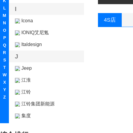
K
L
I
M
4S店
Icona
N
O
IONIQ艾尼氪
P
Italdesign
Q
R
J
S
T
Jeep
W
江淮
X
Y
江铃
Z
江铃集团新能源
集度
捷豹