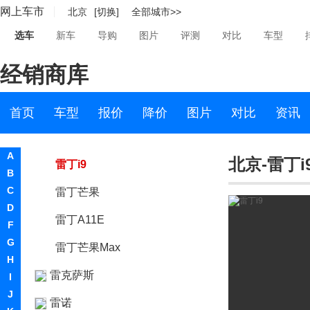
网上车市
北京
[切换]
全部城市>>
劳斯莱斯
选车
新车
导购
图片
评测
对比
车型
雷达汽车
经销商库
雷丁
雷丁
首页
车型
报价
降价
图片
对比
资讯
芒果Pro
A
北京-雷丁i
雷丁i9
B
C
雷丁芒果
D
雷丁A11E
F
G
雷丁芒果Max
H
雷克萨斯
I
J
雷诺