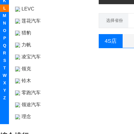
K
L
LEVC
M
选择省份
莲花汽车
N
O
猎豹
P
4S店
力帆
Q
R
凌宝汽车
S
T
领克
W
铃木
X
Y
零跑汽车
Z
领途汽车
理念
林肯