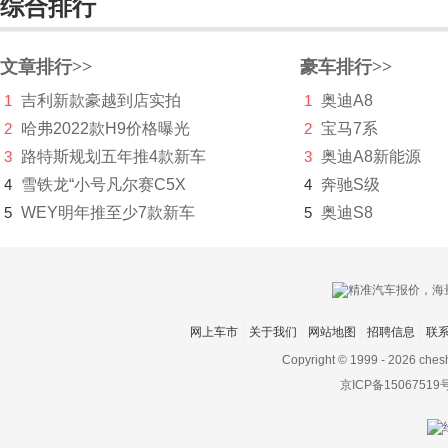
综合排行
LITE
理想
文章排行>>
豪车排行>>
1
吉利新款豪越到店实拍
1
奥迪A8
LOCAL MOTORS
2
哈弗2022款H9价格曝光
2
宝马7系
Lucid Motors
3
路特斯规划五年推4款新车
3
奥迪A8新能源
陆地方舟
4
雪铁龙“小号凡尔赛C5X
4
奔驰S级
5
WEY明年推至少7款新车
5
奥迪S8
陆风
路虎
LUMMA
网上车市
关于我们
网站地图
招聘信息
联
罗夫哈特
Copyright © 1999 -
2026 ches
罗伦士
京ICP备15067519
路特斯