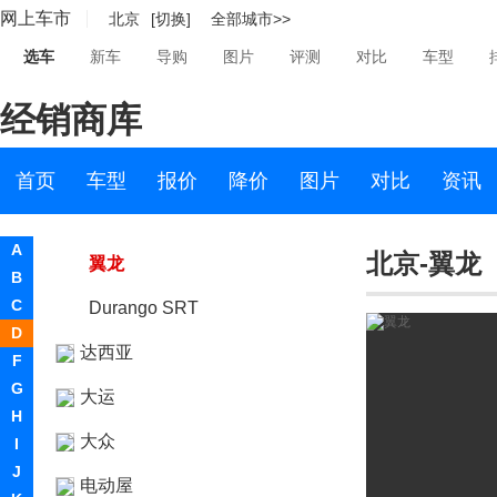
网上车市
北京
[切换]
全部城市>>
挑战者
选车
新车
导购
图片
评测
对比
车型
蝰蛇
经销商库
Charger SRT
Circuit EV
首页
车型
报价
降价
图片
对比
资讯
道奇M80
A
北京-翼龙
翼龙
B
C
Durango SRT
D
达西亚
F
G
大运
H
大众
I
J
电动屋