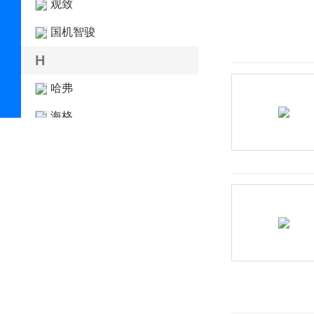
观致
国机智骏
H
哈弗
海格
海马
哈雷
汉龙汽车
汉腾
合创
恒驰
恒润汽车