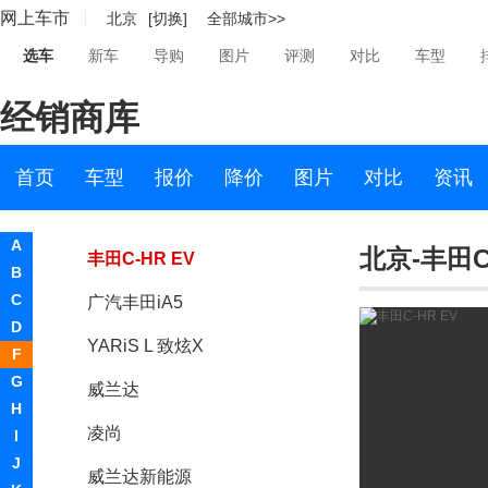
网上车市
北京
[切换]
全部城市>>
YARiS L 致享
选车
新车
导购
图片
评测
对比
车型
E Concept概念车
经销商库
丰田C-HR
TANK
首页
车型
报价
降价
图片
对比
资讯
雷凌双擎E+
A
北京-丰田C-
丰田C-HR EV
B
C
广汽丰田iA5
D
YARiS L 致炫X
F
G
威兰达
H
凌尚
I
J
威兰达新能源