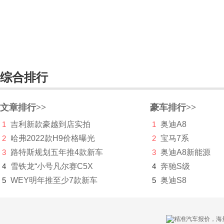
丰田Harrier
Aygo
卡罗拉(海外)
综合排行
CONCEPT-爱i
丰田Esquire
文章排行>>
豪车排行>>
丰田Proace City
1
吉利新款豪越到店实拍
1
奥迪A8
锐志(海外)
2
哈弗2022款H9价格曝光
2
宝马7系
3
路特斯规划五年推4款新车
3
奥迪A8新能源
e-Palette
4
雪铁龙“小号凡尔赛C5X
4
奔驰S级
Ultra-compact BEV
5
WEY明年推至少7款新车
5
奥迪S8
丰田e-RACER
Gran Ace