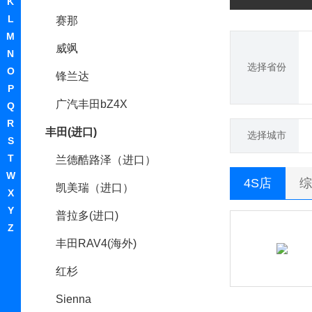
K
L
赛那
M
威飒
N
选择省份
O
锋兰达
P
广汽丰田bZ4X
Q
R
丰田(进口)
选择城市
S
T
兰德酷路泽（进口）
W
4S店
综
凯美瑞（进口）
X
Y
普拉多(进口)
Z
丰田RAV4(海外)
红杉
Sienna