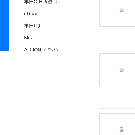
丰田C-HR(进口)
i-Road
丰田LQ
Mirai
ALLION（海外）
Avalon
Fine-Comfort Ride概念车
Wonder-Capsule
Concept
LCV Athleteic Tourer
Concept
LCV Business Lounge