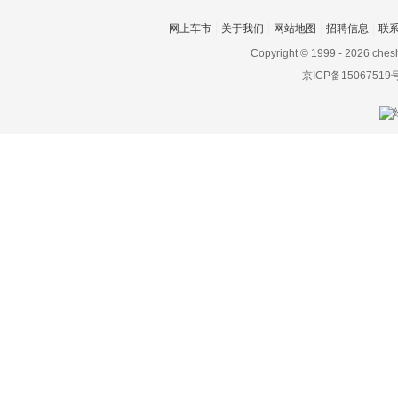
丰田e-4me
网上车市
关于我们
网站地图
招聘信息
联
丰田e-Trans
Copyright © 1999 -
2026 ches
京ICP备15067519
RAIZE
丰田RAV4 PHEV（进
口）
丰田4Runner
SIENTA
Passo
YARiS Cross
卡罗拉Cross
GR Yaris