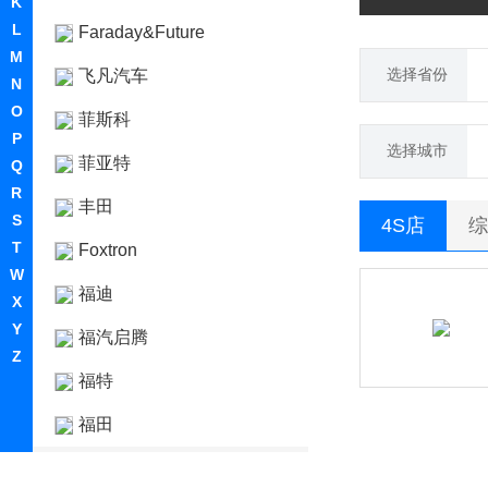
K
L
Faraday&Future
M
选择省份
飞凡汽车
N
O
菲斯科
P
选择城市
菲亚特
Q
R
丰田
S
4S店
综
T
Foxtron
W
福迪
X
Y
福汽启腾
Z
福特
福田
G