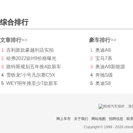
高合汽车
格罗夫
综合排行
GMA
文章排行>>
豪车排行>>
GMC
1
吉利新款豪越到店实拍
1
奥迪A8
光冈
2
哈弗2022款H9价格曝光
2
宝马7系
广汽传祺
3
路特斯规划五年推4款新车
3
奥迪A8新能源
4
雪铁龙“小号凡尔赛C5X
4
奔驰S级
观致
5
WEY明年推至少7款新车
5
奥迪S8
国机智骏
H
哈弗
网上车市
关于我们
网站地图
招聘信息
联
海格
Copyright © 1999 -
2026 ches