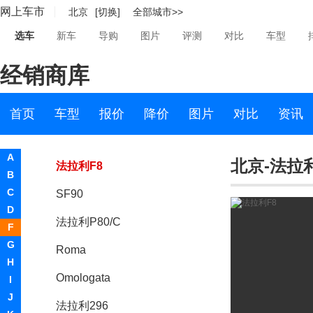
网上车市
北京
[切换]
全部城市>>
法拉利F413
选车
新车
导购
图片
评测
对比
车型
Monza SP2
经销商库
Monza SP1
Purosangue
首页
车型
报价
降价
图片
对比
资讯
法拉利SP3JC
A
北京-法拉利
法拉利F8
B
C
SF90
D
法拉利P80/C
F
G
Roma
H
Omologata
I
J
法拉利296