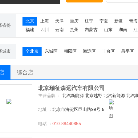
北京
上海
天津
重庆
辽宁
宁夏
新疆
青海
择省份
福建
四川
云南
贵州
内蒙古
山东
湖南
江
择城市
全北京
东城区
朝阳区
海淀区
丰台区
昌平区
S店
综合店
北京瑞征森远汽车有限公司
主营品牌 ：
北汽新能源 北京越野 北汽新能源 北汽新能
地址 ：
北京市海淀区巨山路99号-5
电话 ：
010-88440855