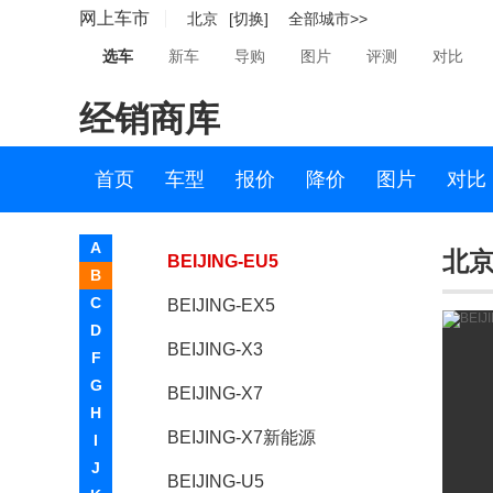
网上车市
北京
[切换]
全部城市>>
绅宝X65
选车
新车
导购
图片
评测
对比
绅宝OffSpace
经销商库
BEIJING-EU7
BEIJING-EX3
首页
车型
报价
降价
图片
对比
BEIJING-U7
A
北京-
BEIJING-EU5
B
C
BEIJING-EX5
D
BEIJING-X3
F
G
BEIJING-X7
H
BEIJING-X7新能源
I
J
BEIJING-U5