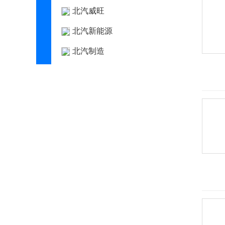
北汽威旺
北汽新能源
北汽制造
奔驰
奔腾
本田
BeyonCa
标致
比德文汽车
别克
宾利