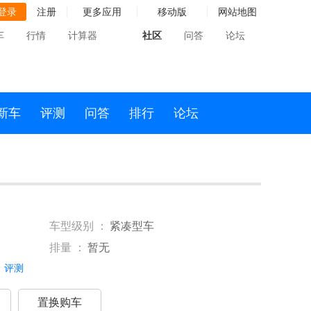
登录
注册
更多应用
移动版
网站地图
车
行情
计算器
社区
问答
论坛
新车
评测
问答
排行
论坛
车型级别 ：
紧凑型车
排量 ：
暂无
评测
置换购车