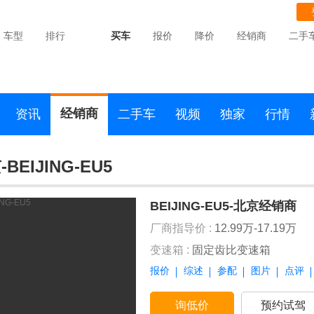
车型
排行
买车
报价
降价
经销商
二手
经销商
资讯
二手车
视频
独家
行情
BEIJING-EU5
BEIJING-EU5-北京经销商
厂商指导价 :
12.99万-17.19万
变速箱 :
固定齿比变速箱
报价
综述
参配
图片
点评
询低价
预约试驾