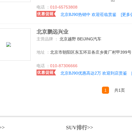
电话 ：
010-65753808
北京BJ90热销中 欢迎莅临赏鉴
[更多
北京鹏远兴业
主营品牌 ：
北京越野 BEIJING汽车
地址 ：
北京市朝阳区东五环豆各庄乡黄厂村甲399
电话 ：
010-87306666
北京BJ90优惠高达2万 欢迎到店赏鉴
1
共1页
>>
SUV排行>>