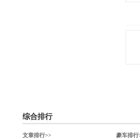
长安汽车
长安深蓝
长安UNI
长城（皮卡）
长江汽车
昶洧
成功
创维汽车
川崎
刺猬汽车
综合排行
D
文章排行>>
豪车排行
大乘汽车