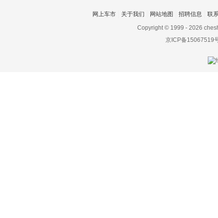
东风
网上车市
关于我们
网站地图
招聘信息
联
Copyright © 1999 -
2026 ches
东风EV新能源
京ICP备15067519
东风风度
东风风光
东风风神
东风风行
东风富康
东风猛士
东风氢舟
东风小康
东南