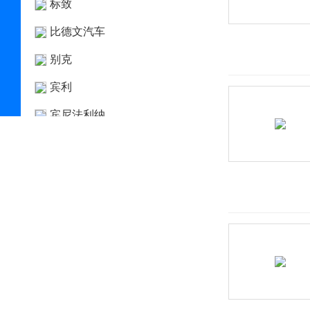
标致
比德文汽车
别克
宾利
宾尼法利纳
比速
比亚迪
博郡汽车
Bollinger Motors
BRP
布加迪
C