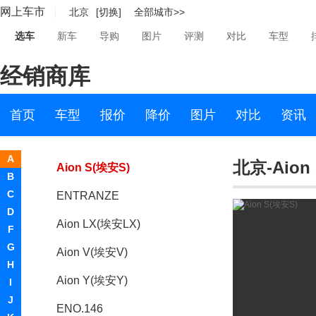
网上车市
北京
[切换]
全部城市>>
A
选车
新车
导购
图片
评测
对比
车型
AC Schnitzer
经销商库
阿尔法.罗密欧
埃安
首页
车型
报价
降价
图片
对比
资讯
埃安
A
北京-Aion
Aion S(埃安S)
B
C
ENTRANZE
D
Aion LX(埃安LX)
F
G
Aion V(埃安V)
H
Aion Y(埃安Y)
I
J
ENO.146