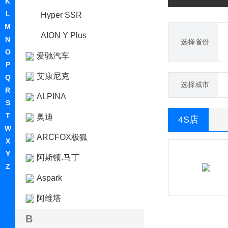
K
L
Hyper SSR
M
AION Y Plus
N
选择省份
O
爱驰汽车
P
艾康尼克
Q
选择城市
R
ALPINA
S
T
奥迪
4S店
W
ARCFOX极狐
X
Y
阿斯顿.马丁
Z
Aspark
阿维塔
B