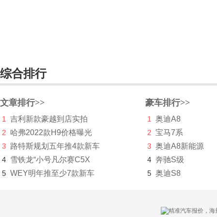
川崎
刺猬汽车
D
综合排行
大乘汽车
大发
文章排行>>
豪车排行>>
道奇
1
吉利新款豪越到店实拍
1
奥迪A8
达西亚
2
哈弗2022款H9价格曝光
2
宝马7系
3
路特斯规划五年推4款新车
3
奥迪A8新能源
大运
4
雪铁龙“小号凡尔赛C5X
4
奔驰S级
大众
5
WEY明年推至少7款新车
5
奥迪S8
电动屋
帝亚一维