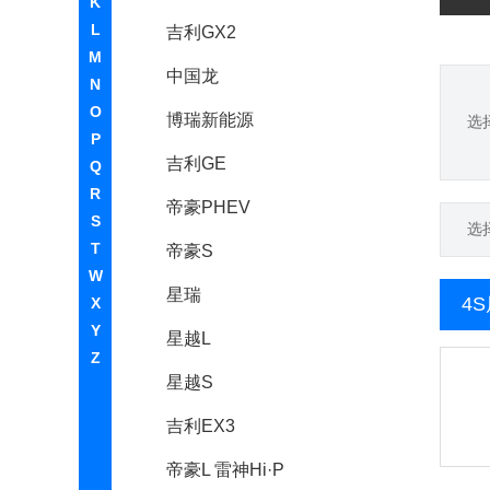
K
L
吉利GX2
M
中国龙
N
O
博瑞新能源
选
P
吉利GE
Q
R
帝豪PHEV
S
选
T
帝豪S
W
星瑞
4
X
Y
星越L
Z
星越S
吉利EX3
帝豪L 雷神Hi·P