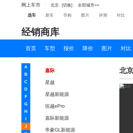
网上车市
北京
[切换]
全部城市>>
帝豪GSe
选车
新车
导购
图片
评测
对比
远景X3
经销商库
吉利SC5-RV
缤瑞
首页
车型
报价
降价
图片
对比
吉利ICON
A
北京
嘉际
B
C
星越
D
星越新能源
F
G
缤越ePro
H
嘉际新能源
I
J
帝豪GL新能源