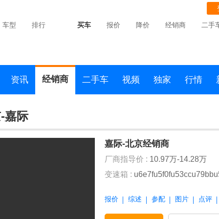
车型
排行
买车
报价
降价
经销商
二手
经销商
资讯
二手车
视频
独家
行情
-嘉际
嘉际-北京经销商
厂商指导价 :
10.97万-14.28万
变速箱 :
u6e7fu5f0fu53ccu79bb
报价
综述
参配
图片
点评