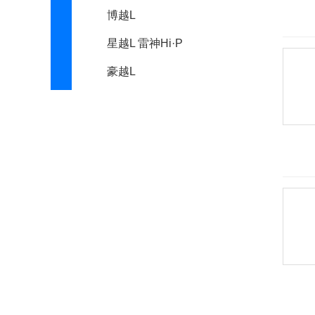
博越L
星越L 雷神Hi·P
豪越L
金杯
金龙
金旅
九龙
君马汽车
K
凯迪拉克
开瑞