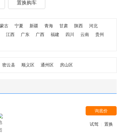
置换购车
蒙古
宁夏
新疆
青海
甘肃
陕西
河北
江西
广东
广西
福建
四川
云南
贵州
密云县
顺义区
通州区
房山区
询底价
试驾
置换
|