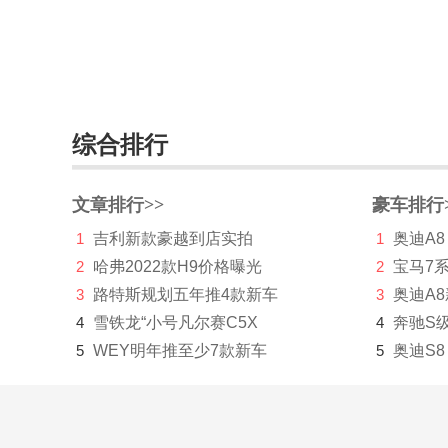
罗夫哈特
罗伦士
路特斯
综合排行
绿驰汽车
M
文章排行>>
豪车排行
麦格纳
1
吉利新款豪越到店实拍
1
奥迪A8
2
哈弗2022款H9价格曝光
2
宝马7
迈凯伦
3
路特斯规划五年推4款新车
3
奥迪A
Mansory
4
雪铁龙“小号凡尔赛C5X
4
奔驰S
玛莎拉蒂
5
WEY明年推至少7款新车
5
奥迪S8
马自达
Micro