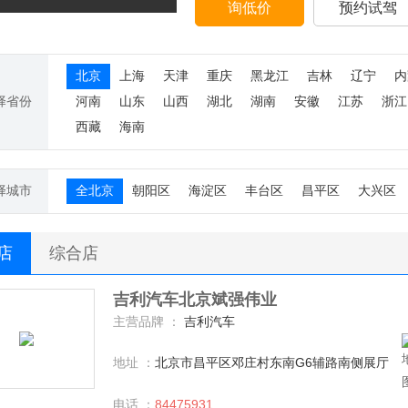
询低价
预约试驾
北京
上海
天津
重庆
黑龙江
吉林
辽宁
内
择省份
河南
山东
山西
湖北
湖南
安徽
江苏
浙江
西藏
海南
择城市
全北京
朝阳区
海淀区
丰台区
昌平区
大兴区
S店
综合店
吉利汽车北京斌强伟业
主营品牌 ：
吉利汽车
地址 ：
北京市昌平区邓庄村东南G6辅路南侧展厅
电话 ：
84475931