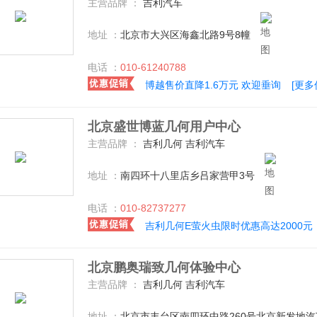
主营品牌 ：
吉利汽车
地址 ：
北京市大兴区海鑫北路9号8幢
电话 ：
010-61240788
博越售价直降1.6万元 欢迎垂询
[更多
北京盛世博蓝几何用户中心
主营品牌 ：
吉利几何 吉利汽车
地址 ：
南四环十八里店乡吕家营甲3号
电话 ：
010-82737277
吉利几何E萤火虫限时优惠高达2000元
北京鹏奥瑞致几何体验中心
主营品牌 ：
吉利几何 吉利汽车
地址 ：
北京市丰台区南四环中路260号北京新发地汽