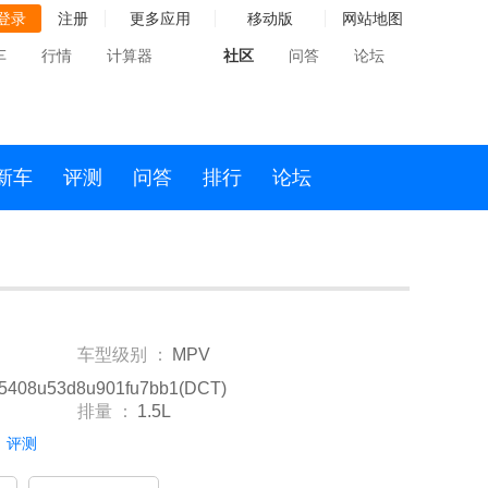
登录
注册
更多应用
移动版
网站地图
车
行情
计算器
社区
问答
论坛
新车
评测
问答
排行
论坛
车型级别 ：
MPV
u5408u53d8u901fu7bb1(DCT)
排量 ：
1.5L
评测