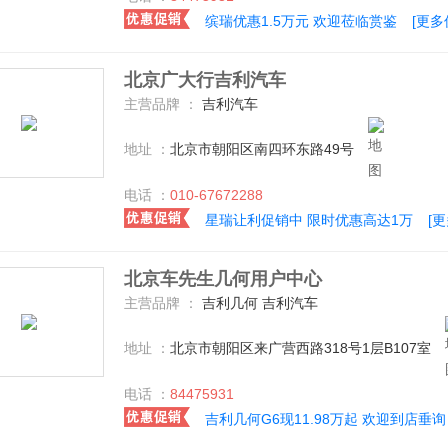
缤瑞优惠1.5万元 欢迎莅临赏鉴
[更多
北京广大行吉利汽车
主营品牌 ：
吉利汽车
地址 ：
北京市朝阳区南四环东路49号
电话 ：
010-67672288
星瑞让利促销中 限时优惠高达1万
[
北京车先生几何用户中心
主营品牌 ：
吉利几何 吉利汽车
地址 ：
北京市朝阳区来广营西路318号1层B107室
电话 ：
84475931
吉利几何G6现11.98万起 欢迎到店垂询