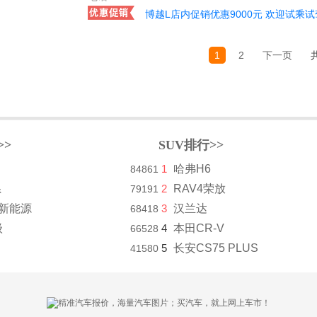
博越L店内促销优惠9000元 欢迎试乘试
1
2
下一页
>>
SUV排行>>
1
哈弗H6
84861
系
2
RAV4荣放
79191
8新能源
3
汉兰达
68418
级
4
本田CR-V
66528
5
长安CS75 PLUS
41580