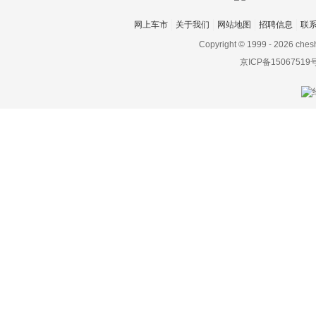
Taos
网上车市
关于我们
网站地图
招聘信息
联
ID. ROOMZZ
Copyright © 1999 -
2026 ches
京ICP备15067519
大众ID.5
Taigo
Virtus
大众ID.LIFE
电动屋
帝亚一维
东风
东风EV新能源
东风风度