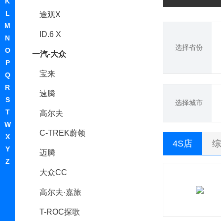
K
L
途观X
M
ID.6 X
N
选择省份
O
一汽-大众
P
宝来
Q
R
速腾
S
选择城市
T
高尔夫
W
C-TREK蔚领
X
4S店
综
Y
迈腾
Z
大众CC
高尔夫·嘉旅
T-ROC探歌