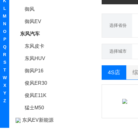
K
L
御风
M
御风EV
N
选择省份
O
东风汽车
P
东风皮卡
Q
选择城市
R
东风HUV
S
T
御风P16
4S店
综
W
俊风ER30
X
Y
俊风E11K
Z
猛士M50
东风EV新能源
东风风度