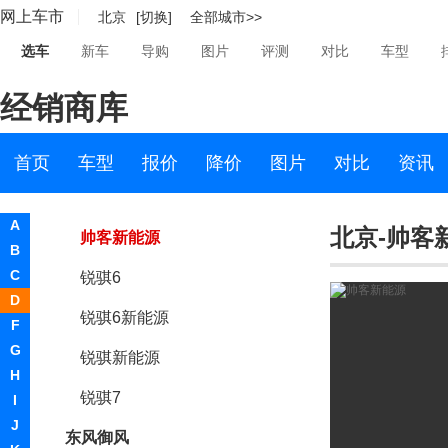
网上车市
北京
[切换]
全部城市>>
帝亚一维
选车
新车
导购
图片
评测
对比
车型
东风
经销商库
郑州日产
帕拉索
首页
车型
报价
降价
图片
对比
资讯
锐骐
A
北京-帅客
帅客新能源
B
C
锐骐6
D
锐骐6新能源
F
G
锐骐新能源
H
锐骐7
I
J
东风御风