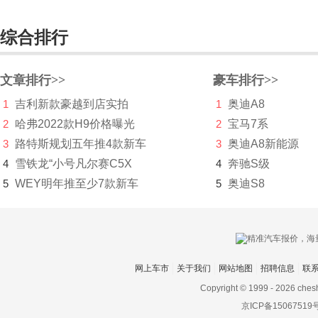
法拉利
综合排行
Faraday&Future
飞凡汽车
文章排行>>
豪车排行>>
菲斯科
1
吉利新款豪越到店实拍
1
奥迪A8
菲亚特
2
哈弗2022款H9价格曝光
2
宝马7系
3
路特斯规划五年推4款新车
3
奥迪A8新能源
丰田
4
雪铁龙“小号凡尔赛C5X
4
奔驰S级
Foxtron
5
WEY明年推至少7款新车
5
奥迪S8
福迪
福汽启腾
福特
网上车市
关于我们
网站地图
招聘信息
联
Copyright © 1999 -
2026 ches
福田
京ICP备15067519