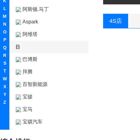
K
L
阿斯顿.马丁
M
4S店
Aspark
N
O
阿维塔
P
B
Q
R
巴博斯
S
T
拜腾
W
百智新能源
X
Y
宝骏
Z
宝马
宝骐汽车
保时捷