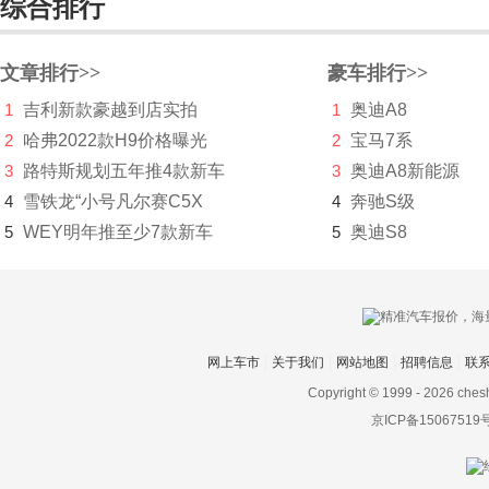
综合排行
宝腾
宝沃
文章排行>>
豪车排行>>
1
吉利新款豪越到店实拍
1
奥迪A8
BEIJING汽车
2
哈弗2022款H9价格曝光
2
宝马7系
北京清行
3
路特斯规划五年推4款新车
3
奥迪A8新能源
北京越野
4
雪铁龙“小号凡尔赛C5X
4
奔驰S级
5
WEY明年推至少7款新车
5
奥迪S8
北汽昌河
北汽幻速
北汽瑞翔
网上车市
关于我们
网站地图
招聘信息
联
北汽威旺
Copyright © 1999 -
2026 ches
北汽新能源
京ICP备15067519
北汽制造