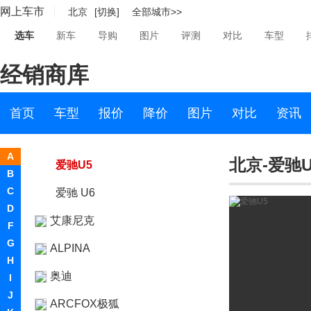
网上车市
北京
[切换]
全部城市>>
阿尔法.罗密欧
选车
新车
导购
图片
评测
对比
车型
埃安
经销商库
爱驰汽车
爱驰汽车
首页
车型
报价
降价
图片
对比
资讯
爱驰U7
A
北京-爱驰U
爱驰U5
B
C
爱驰 U6
D
艾康尼克
F
G
ALPINA
H
奥迪
I
J
ARCFOX极狐