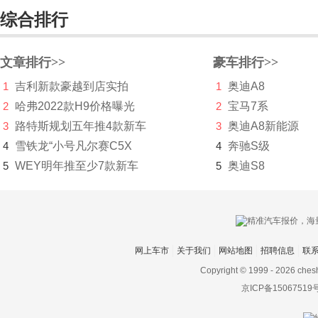
东风猛士
综合排行
东风氢舟
文章排行>>
豪车排行>>
东风小康
1
吉利新款豪越到店实拍
1
奥迪A8
东南
2
哈弗2022款H9价格曝光
2
宝马7系
DS
3
路特斯规划五年推4款新车
3
奥迪A8新能源
4
雪铁龙“小号凡尔赛C5X
4
奔驰S级
杜卡迪
5
WEY明年推至少7款新车
5
奥迪S8
F
法拉利
Faraday&Future
网上车市
关于我们
网站地图
招聘信息
联
飞凡汽车
Copyright © 1999 -
2026 ches
京ICP备15067519
菲斯科