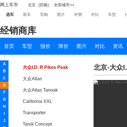
网上车市
北京
[切换]
全部城市>>
T-Cross（海外）
选车
新车
导购
图片
评测
对比
车型
大众I.D. Crozz
经销商库
ID. Space Vizzion
Sedric Concept
首页
车型
报价
降价
图片
对比
资讯
大众MOIA
A
北京-大众I.D
大众I.D. R Pikes Peak
B
C
大众Atlas
D
大众Atlas Tanoak
F
G
California XXL
H
Transporter
I
J
Tarok Concept