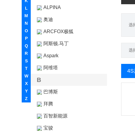
K
ALPINA
L
M
奥迪
N
选
O
ARCFOX极狐
P
阿斯顿.马丁
Q
选
R
Aspark
S
阿维塔
T
4
W
B
X
Y
巴博斯
Z
拜腾
百智新能源
宝骏