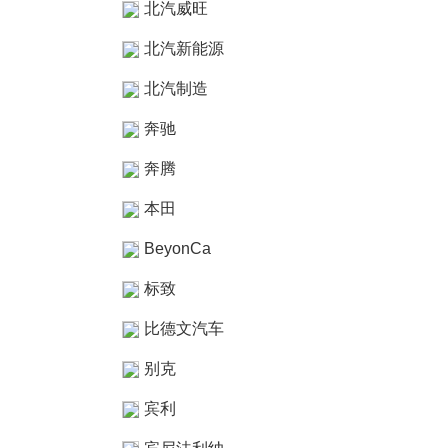
北汽威旺
北汽新能源
北汽制造
奔驰
奔腾
本田
BeyonCa
标致
比德文汽车
别克
宾利