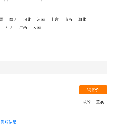
疆
陕西
河北
河南
山东
山西
湖北
江西
广西
云南
询底价
试驾
置换
|
多促销信息]