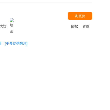
询底价
大院
试驾
置换
|
驾
[更多促销信息]