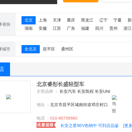
北京
上海
天津
重庆
黑龙江
辽宁
宁夏
新
择省份
湖南
安徽
江苏
广东
福建
四川
贵州
浙江
择城市
全北京
昌平区
通州区
S店
北京睿彤长盛轻型车
主营品牌 ：
长安汽车 长安凯程 长安UNI
地址 ：
北京市昌平区城南街道邓庄村口
电话 ：
010-80799960
长安之星9EV热销中 可到店品鉴
[更