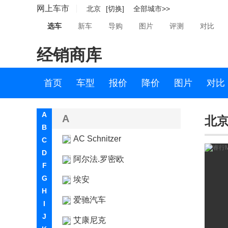
网上车市
北京
[切换]
全部城市>>
选车
新车
导购
图片
评测
对比
经销商库
首页
车型
报价
降价
图片
对比
A
A
北京
B
AC Schnitzer
C
D
阿尔法.罗密欧
F
G
埃安
H
爱驰汽车
I
J
艾康尼克