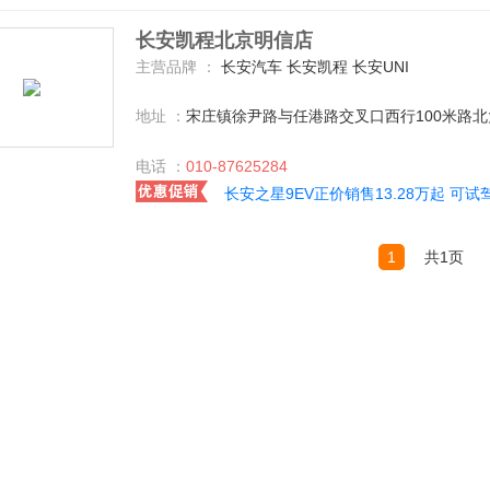
长安凯程北京明信店
主营品牌 ：
长安汽车 长安凯程 长安UNI
地址 ：
宋庄镇徐尹路与任港路交叉口西行100米路北
电话 ：
010-87625284
长安之星9EV正价销售13.28万起 可试
1
共1页