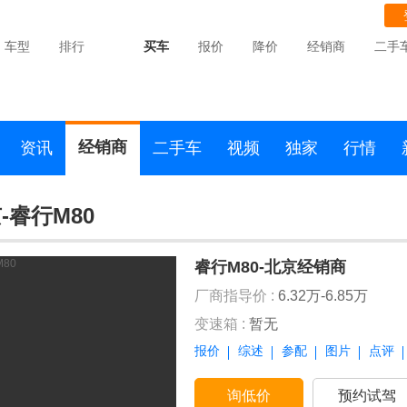
车型
排行
买车
报价
降价
经销商
二手
经销商
资讯
二手车
视频
独家
行情
-睿行M80
睿行M80-北京经销商
厂商指导价 :
6.32万-6.85万
变速箱 :
暂无
报价
综述
参配
图片
点评
询低价
预约试驾