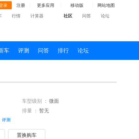
登录
注册
更多应用
移动版
网站地图
车
行情
计算器
社区
问答
论坛
新车
评测
问答
排行
论坛
车型级别 ：
微面
排量 ：
暂无
评测
置换购车