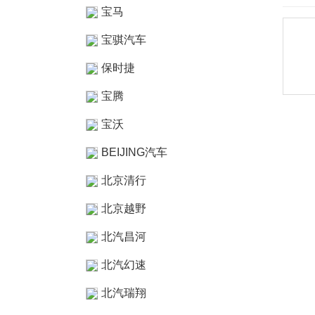
宝马
宝骐汽车
保时捷
宝腾
宝沃
BEIJING汽车
北京清行
北京越野
北汽昌河
北汽幻速
北汽瑞翔