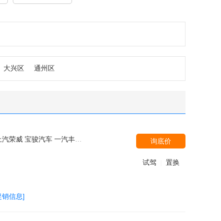
大兴区
通州区
广汽本田 宝马(进口) 华晨宝马 长安乘用车 一汽奔腾 东风标致
询底价
试驾
置换
|
促销信息]