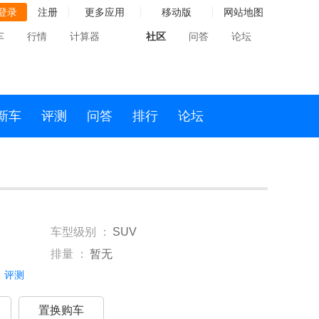
登录
注册
更多应用
移动版
网站地图
车
行情
计算器
社区
问答
论坛
新车
评测
问答
排行
论坛
车型级别 ：
SUV
排量 ：
暂无
评测
置换购车