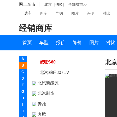
网上车市
北京
[切换]
全部城市>>
北汽昌河
选车
新车
导购
图片
评测
对比
北汽幻速
经销商库
北汽瑞翔
北汽威旺
首页
车型
报价
降价
图片
对比
北汽威旺
A
北京
威旺S60
B
C
北汽威旺307EV
D
北汽新能源
F
G
北汽制造
H
奔驰
I
J
奔腾