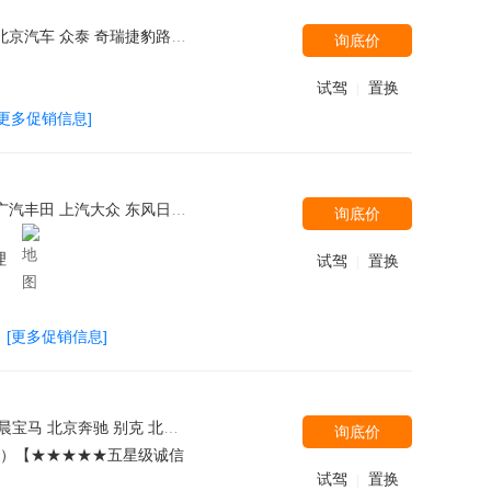
菱 大众(进口) 广汽讴歌 北京现代 雷克萨斯 吉利汽车 林肯 长安PSA 汉腾汽车 江铃汽车 华晨中华 东风裕隆 沃尔沃亚太 上汽大通 东风风光 一汽海马 奇瑞汽车 一汽奔腾 北汽绅宝 MINI 北汽威旺 斯巴鲁 MG 东风雪铁龙 江铃福特 比亚迪 东风风行
询底价
试驾
置换
|
[更多促销信息]
北汽绅宝 宝沃汽车 北汽威旺 保时捷 东风风神 长江汽车 宾仕盾 北汽新能源 奔驰(进口) 一汽马自达 一汽奔腾 成功汽车 南京依维柯 标致(进口) 东风标致 东风悦达起亚 北汽新能源 上汽通用五菱 北京汽车 丰田(进口) 大众(进口)
询底价
理
试驾
置换
|
[更多促销信息]
兰 东风风行 斯柯达 华晨中华 北汽威旺 野马汽车 林肯 长安铃木 陆风 斯巴鲁 一汽丰田 广汽丰田 广汽本田 上汽大众 一汽-大众 长安乘用车 北京汽车
询底价
米）【★★★★★五星级诚信
试驾
置换
|