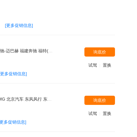
国
[更多促销信息]
上海华普 讴歌 马自达(进口) 长安马自达 日产(进口) 长安福特 宝马M 一汽马自达 哈弗汽车 克莱斯勒 北京-戴克 金杯 比亚迪 广汽传祺 华晨中华 江淮汽车 现代(进口) 猎豹汽车 法拉利 道奇 Jeep 江铃福特 三菱(进口) 东南三菱 北京吉普 上汽荣威 一汽奥迪 BMW i 广汽丰田
询底价
试驾
置换
|
[更多促销信息]
致(进口) 东南汽车 广汽丰田 长安福特 广汽本田 东风本田 Jeep 东风悦达起亚 奇瑞汽车 长城 雪佛兰 长安马自达 捷豹 北汽绅宝 东风风光 凯翼 北汽威旺 一汽海马 海马郑州 苏州金龙 潍柴汽车
询底价
试驾
置换
|
[更多促销信息]