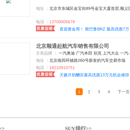
地址 ：
北京市东城区金宝街89号金宝大厦首层;顺义
电话 ：
13700005678
喜迎黄金周！ 斯巴鲁BRZ 最高优惠7万
北京顺通起航汽车销售有限公司
主营品牌 ：
一汽奥迪 广汽本田 别克 上汽大众 一汽-大众 英菲尼迪 沃尔沃(进口) 东风悦达起亚 东风日产 路虎 雷克萨斯 凯迪拉克(进口) 凯迪拉克(国产) 奇瑞捷豹路虎 捷豹 悍马 福特(进口) 一汽丰田 广汽丰田 法拉利 大众(进口) 宾利 宝马(进口) 华晨宝马 东风本田 奥迪(进口) 宝沃汽车 保时捷 一汽奔腾 标致(进口) 东风标致 比亚迪 长安乘用车 宝骏汽车 哈弗汽车 广汽传祺 一汽海马 马自达(进口) 长安马自达 一汽马自达 东风启辰 奇瑞汽车 北京现代 现代(进口) 雪佛兰(进口) 雪佛兰 东风英菲尼迪 众泰 丰田(进口) 起亚(进口) 长安福特 江铃福特 别克(进口) 道奇(进口) 菲亚特(进口) 三菱(进口) 斯巴鲁 北京
地址 ：
北京南四环辅路260号新发的汽车交易市场
电话 ：
18210910751
天籁月初酬宾最高优惠13万元机会难得
1
2
3
4
下一页
>>
SUV排行>>