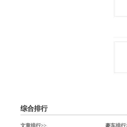
东风小康
东南
DS
杜卡迪
F
法拉利
Faraday&Future
飞凡汽车
菲斯科
综合排行
菲亚特
丰田
文章排行>>
豪车排行