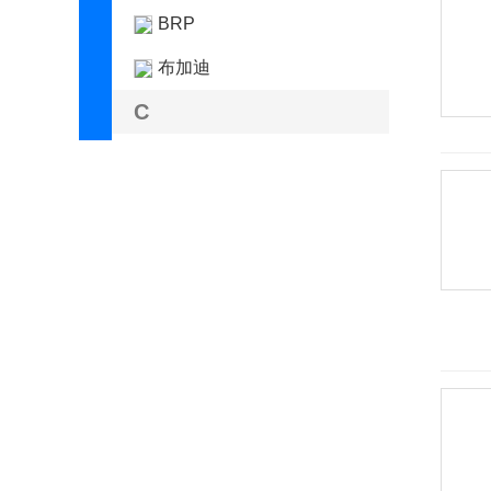
BRP
布加迪
C
长安凯程
长安跨越
长安欧尚
长安汽车
长安深蓝
长安UNI
长城（皮卡）
长江汽车