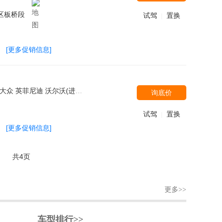
区板桥段
试驾
置换
|
[更多促销信息]
汽车 北汽银翔 长城 菲斯科 光冈 奇瑞捷豹路虎 ALPINA 陆风 奔驰(进口) 宝马M BMW i 长安商用车 长安跨越 红旗 林肯 Jeep 日产(进口) 郑州日产 汉腾汽车 斯柯达(进口) 斯柯达 野马汽车 潍柴汽车 双龙汽车 上汽大通 华晨中华 东南三菱 广汽三菱 特斯拉 猎豹汽车 北汽威旺 广汽吉奥 观致 克莱斯勒 长安铃木 铃木(进口) 东风裕隆 郑州日产 东风风行 北汽绅宝
询底价
试驾
置换
|
[更多促销信息]
共4页
更多>>
车型排行>>