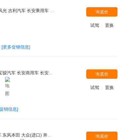
汽威旺 一汽马自达 郑州日产（东风风度） 上汽通用五菱 汉腾汽车
询底价
试驾
置换
|
[更多促销信息]
汽银翔 MG 汉腾汽车 东风悦达起亚 宝沃汽车 东风雷诺 东风日产 三菱(进口) 长安欧尚
询底价
）
试驾
置换
|
多促销信息]
腾 华晨中华 奇瑞汽车 东风悦达起亚 东风标致 林肯 一汽-大众 北京奔驰 一汽丰田 沃尔沃亚太 上汽荣威 东风雪铁龙 东风英菲尼迪 福特(进口) 奇瑞捷豹路虎 斯巴鲁 英菲尼迪
询底价