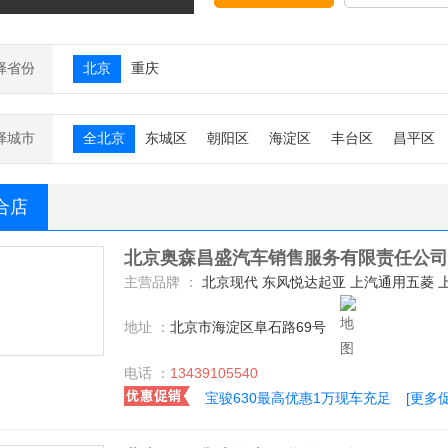
择省份
北京
重庆
择城市
全北京
东城区
朝阳区
海淀区
丰台区
昌平区
合店
北京奥森昌盛汽车销售服务有限责任公司
主营品牌 ：
北京现代 东风悦达起亚 上汽通用五菱 上汽荣威 宝骏汽车 一汽丰田 广汽丰田 北汽威旺 别克 比亚迪 
地址 ：
北京市海淀区阜石路69号
电话 ：
13439105540
宝骏630最高优惠1万现车充足
[更多