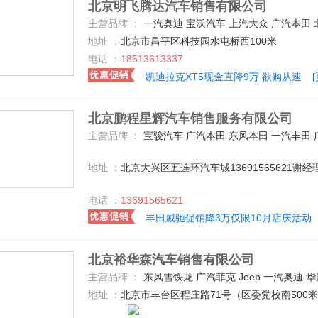
北京明飞腾达汽车销售有限公司
主营品牌 ：
一汽奥迪 宝沃汽车 上汽大众 广汽本田 北京汽车 众泰 奇瑞捷豹路虎 别克 长安乘用车 东风日产 广汽传祺 长安福特 凯迪拉克(国产) 华晨宝马 北京奔驰 广汽菲克 上汽荣威 东风英菲尼迪 东风启辰 雪佛兰 道奇(进口) 斯柯达 一汽-大众 长安马自达 东风标致 东风本田 江淮汽车 哈弗汽车 一汽丰田 福特(进口) 北汽银翔 东南汽车 陆风 观致 广汽丰田 东风雷诺 奇瑞捷豹路虎 一汽马自达 东风悦达起亚 广汽三
地址 ：
北京市昌平区科技园水屯桥西100米
电话 ：
18513613337
凯迪拉克XT5现金直降9万 欲购从速
北京鹏程星辉汽车销售服务有限公司
主营品牌 ：
宝骏汽车 广汽本田 东风本田 一汽丰田 广汽丰田 上汽大众 东风日产 一汽奥迪 长安乘用车 比亚迪 吉利汽车 长安铃木 东风雪铁龙 别克 长安PSA 一汽-大众 宝马(进口) 江淮汽车 北汽银翔 江铃福特 东南汽车 北京现代 众泰 长安马自达 华晨宝马 长城 上汽荣威 哈弗汽车 雪佛兰 奇瑞汽车 一汽欧朗 阿尔法.罗密欧 ALPINA 奥迪(进口) 阿斯顿--马丁 巴博斯 
地址 ：
北京大兴区五连环汽车城13691565621谢经
电话 ：
13691565621
丰田威驰促销降3万仅限10月店庆活动
北京裕华森汽车销售有限公司
主营品牌 ：
东风雪铁龙 广汽菲克 Jeep 一汽奥迪 华晨宝马 北京奔驰 别克 北汽绅宝 英菲尼迪 东风英菲尼迪 奔驰(进口) 宝马(进口) 长安马自达 一汽马自达 奥迪(进口) 东南三菱 宝骏汽车 哈弗汽车 东风启辰 北京现代 众泰 沃尔沃亚太 沃尔沃(进口) 雪佛
地址 ：
北京市丰台区程庄路71号（区委党校南500