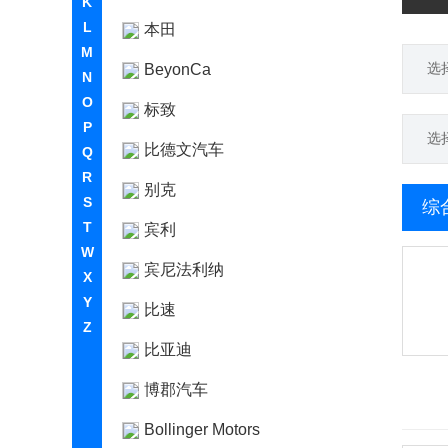
K
L
本田
M
选
BeyonCa
N
O
标致
P
选
比德文汽车
Q
R
别克
S
综
T
宾利
W
宾尼法利纳
X
Y
比速
Z
比亚迪
博郡汽车
Bollinger Motors