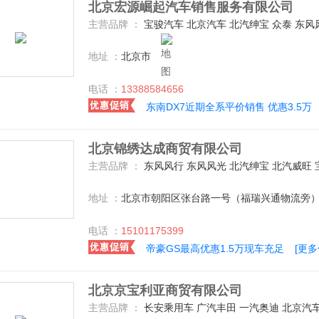
北京宏源崛起汽车销售服务有限公司
主营品牌 ：
宝骏汽车 北京汽车 北汽绅宝 众泰 东风风光 吉利汽车 长安乘用车 东南汽车 广汽传祺 东风风神 北
地址 ：
北京市
电话 ：
13388584656
东南DX7近期全系平价销售 优惠3.5万
北京锦绣达成商贸有限公司
主营品牌 ：
东风风行 东风风光 北汽绅宝 北汽威旺 宝骏汽车 长安商用车 长安乘用车 广汽传祺 吉利汽车 众泰 上汽荣威 东风风神 东南汽车 广汽三菱 北
地址 ：
北京市朝阳区张台路一号（福瑞兴通物流旁
电话 ：
15101175399
帝豪GS最高优惠1.5万现车充足
[更
北京京宝利亚商贸有限公司
主营品牌 ：
长安乘用车 广汽丰田 一汽奥迪 北京汽车 东风本田 大众(进口) 奔驰(进口) 保时捷 长安福特 宝骏汽车 华晨宝马 雷克萨斯 东风风光 比亚迪 东风日产 北京现代 别克 东风风行 上汽大众 江淮汽车 众泰 北汽威旺 一汽马自达 上汽通用五菱 北汽绅宝 广汽本田 广汽传祺 哈弗汽车 一汽奔