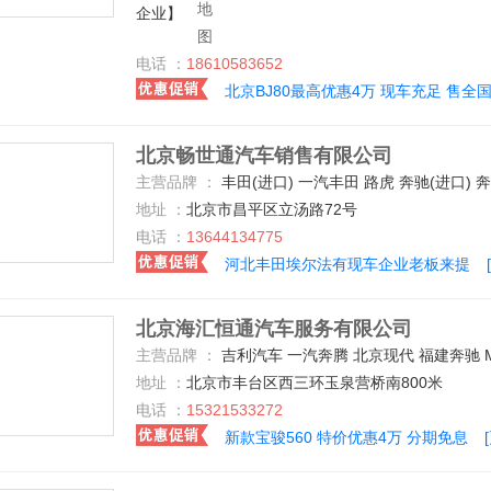
企业】
电话 ：
18610583652
北京BJ80最高优惠4万 现车充足 售全
北京畅世通汽车销售有限公司
主营品牌 ：
丰田(进口) 一汽丰田 路虎 奔驰(进口) 奔驰-迈巴赫 福建奔驰 福特(进口) 林肯 凯迪拉克(进口) 雷克萨斯 乔治巴顿 奥迪(进口) 阿斯顿-马丁 北京汽车 保时捷 宝马(进口) 巴博斯 菲斯科 大众(进口) 道奇(进口) 东南汽车 捷豹 奇瑞捷豹路虎 黄海 红旗 ALPINA 宝骏汽车 一汽奔腾 长安乘用车 北汽威旺 长城 北汽绅宝 宝沃汽车 北汽新能源 阿尔法.罗密欧 中兴 众泰 沃尔沃(进口) 特斯拉 南京依维柯 北汽银翔 中顺汽车 天津一汽 威兹曼 
地址 ：
北京市昌平区立汤路72号
电话 ：
13644134775
河北丰田埃尔法有现车企业老板来提
北京海汇恒通汽车服务有限公司
主营品牌 ：
吉利汽车 一汽奔腾 北京现代 福建奔驰 MG 北京汽车 东风风行 东风日产 哈弗汽车 众泰 广汽传祺 上汽荣威 上汽大众 长安乘用车 宝沃汽车 一汽马自达 宝骏汽车 一汽-大众 长安商用车 一汽丰田 别克 中兴 华晨中华 江铃汽车 知豆 永源 南京依维柯 天津一汽 一汽吉林 奥迪(进口) 一汽奥迪 华晨宝马 东风标致 标
地址 ：
北京市丰台区西三环玉泉营桥南800米
电话 ：
15321533272
新款宝骏560 特价优惠4万 分期免息