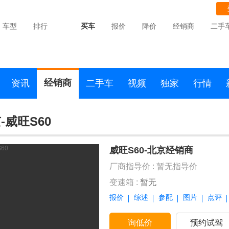
车型
排行
买车
报价
降价
经销商
二手
经销商
资讯
二手车
视频
独家
行情
-威旺S60
威旺S60-北京经销商
厂商指导价 :
暂无指导价
变速箱 :
暂无
报价
综述
参配
图片
点评
询低价
预约试驾