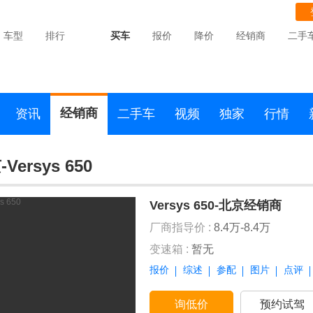
车型
排行
买车
报价
降价
经销商
二手
经销商
资讯
二手车
视频
独家
行情
Versys 650
Versys 650-北京经销商
厂商指导价 :
8.4万-8.4万
变速箱 :
暂无
报价
综述
参配
图片
点评
询低价
预约试驾