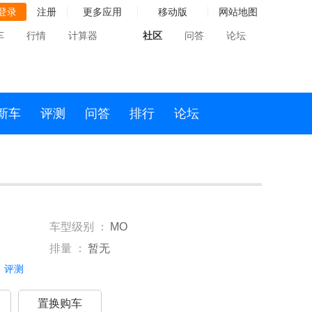
登录
注册
更多应用
移动版
网站地图
车
行情
计算器
社区
问答
论坛
新车
评测
问答
排行
论坛
车型级别 ：
MO
排量 ：
暂无
评测
置换购车