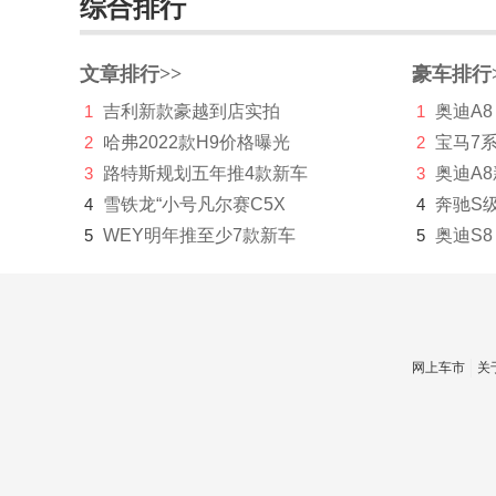
综合排行
道奇
达西亚
文章排行>>
豪车排行
1
吉利新款豪越到店实拍
1
奥迪A8
大运
2
哈弗2022款H9价格曝光
2
宝马7
大众
3
路特斯规划五年推4款新车
3
奥迪A
电动屋
4
雪铁龙“小号凡尔赛C5X
4
奔驰S
5
WEY明年推至少7款新车
5
奥迪S8
帝亚一维
东风
东风EV新能源
网上车市
关
东风风度
东风风光
东风风神