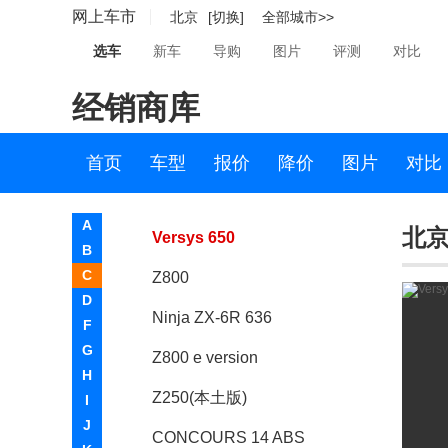
网上车市
北京
[切换]
全部城市>>
Vulcan S
选车
新车
导购
图片
评测
对比
ZX-6R
经销商库
250SL
ZX-10R
首页
车型
报价
降价
图片
对比
Ninja H2
A
北京-
Versys 650
B
C
Z800
D
Ninja ZX-6R 636
F
G
Z800 e version
H
Z250(本土版)
I
J
CONCOURS 14 ABS