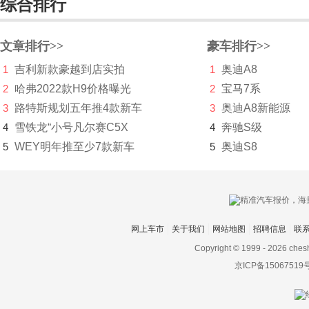
综合排行
D
大乘汽车
文章排行>>
豪车排行>>
1
吉利新款豪越到店实拍
1
奥迪A8
大发
2
哈弗2022款H9价格曝光
2
宝马7系
道奇
3
路特斯规划五年推4款新车
3
奥迪A8新能源
达西亚
4
雪铁龙“小号凡尔赛C5X
4
奔驰S级
5
WEY明年推至少7款新车
5
奥迪S8
大运
大众
电动屋
网上车市
关于我们
网站地图
招聘信息
联
帝亚一维
Copyright © 1999 -
2026 ches
东风
京ICP备15067519
东风EV新能源