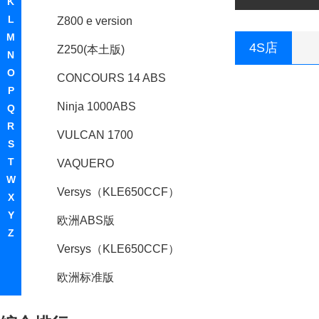
K
L
Z800 e version
M
4S店
Z250(本土版)
N
O
CONCOURS 14 ABS
P
Ninja 1000ABS
Q
R
VULCAN 1700
S
T
VAQUERO
W
Versys（KLE650CCF）
X
Y
欧洲ABS版
Z
Versys（KLE650CCF）
欧洲标准版
刺猬汽车