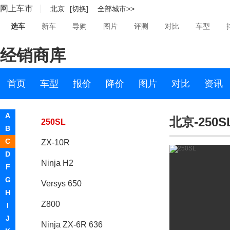
网上车市
北京
[切换]
全部城市>>
忍者Ninja 250(标准版)
选车
新车
导购
图片
评测
对比
车型
小忍者 Ninja 250R
经销商库
Z250SL
Vulcan S
首页
车型
报价
降价
图片
对比
资讯
ZX-6R
A
北京-250S
250SL
B
C
ZX-10R
D
Ninja H2
F
G
Versys 650
H
Z800
I
J
Ninja ZX-6R 636