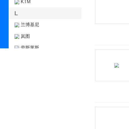
KTM
L
兰博基尼
岚图
劳斯莱斯
雷达汽车
雷丁
雷克萨斯
雷诺
LEVC
莲花汽车
猎豹