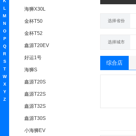
K
L
海狮X30L
M
选择省份
金杯T50
N
O
金杯T52
P
选择城市
鑫源T20EV
Q
R
好运1号
S
综合店
T
海狮S
W
鑫源T20S
X
Y
鑫源T22S
Z
鑫源T32S
鑫源T30S
小海狮EV