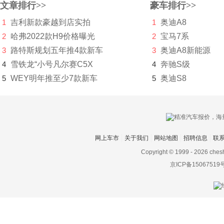
文章排行>>
豪车排行>>
Lucid Motors
1
吉利新款豪越到店实拍
1
奥迪A8
陆地方舟
2
哈弗2022款H9价格曝光
2
宝马7系
3
路特斯规划五年推4款新车
3
奥迪A8新能源
陆风
4
雪铁龙“小号凡尔赛C5X
4
奔驰S级
路虎
5
WEY明年推至少7款新车
5
奥迪S8
LUMMA
罗夫哈特
罗伦士
网上车市
关于我们
网站地图
招聘信息
联
Copyright © 1999 -
2026 ches
路特斯
京ICP备15067519
绿驰汽车
M
麦格纳