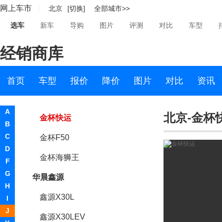
网上车市
北京
[切换]
全部城市>>
海星T20
选车
新车
导购
图片
评测
对比
车型
海星T22
经销商库
小海狮X30
金杯T32
首页
车型
报价
降价
图片
对比
资讯
金杯T30
A
北京-金杯
金杯快运
B
C
金杯F50
D
金杯海狮王
F
G
华晨鑫源
H
鑫源X30L
I
J
鑫源X30LEV