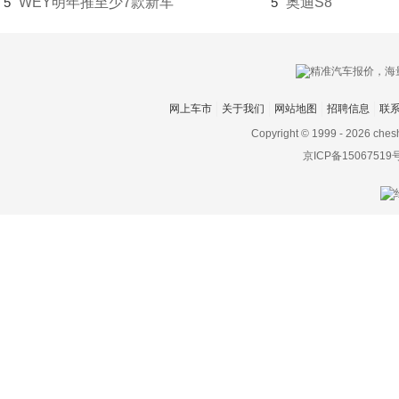
5
WEY明年推至少7款新车
5
奥迪S8
奥迪A8新能源
奥迪Q5新能源(进口)
奥迪A6 e-tron(进口)
网上车市
关于我们
网站地图
招聘信息
联
Copyright © 1999 -
2026 ches
grandsphere
京ICP备15067519
奥迪urbansphere
Audi Sport
奥迪RS6
奥迪R8
奥迪RS5
奥迪RS3
奥迪RS7