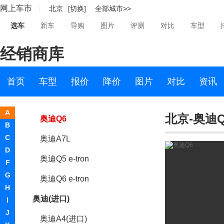
网上车市
北京
[切换]
全部城市>>
奥迪Q4 e-tron
选车
新车
导购
图片
评测
对比
车型
奥迪Q5L Sportback
经销商库
奥迪A6 e-tron
奥迪Q3 Sportback
首页
车型
报价
降价
图片
对比
资讯
上汽奥迪
A
北京-奥迪Q
奥迪Q6
B
C
奥迪A7L
D
奥迪Q5 e-tron
F
G
奥迪Q6 e-tron
H
奥迪(进口)
I
J
奥迪A4(进口)