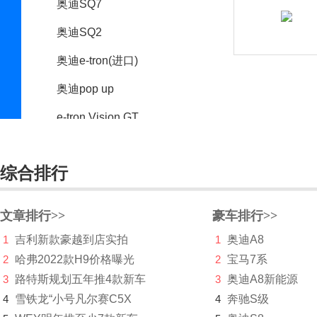
奥迪SQ7
奥迪SQ2
奥迪e-tron(进口)
奥迪pop up
e-tron Vision GT
奥迪SQ3
综合排行
奥迪PB18
奥迪Q7新能源
文章排行>>
豪车排行>>
奥迪e-tron GT
1
吉利新款豪越到店实拍
1
奥迪A8
奥迪Q4新能源(进口)
2
哈弗2022款H9价格曝光
2
宝马7系
3
路特斯规划五年推4款新车
3
奥迪A8新能源
AI:me
4
雪铁龙“小号凡尔赛C5X
4
奔驰S级
奥迪SQ8