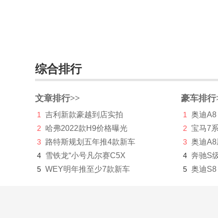
综合排行
文章排行>>
豪车排行
1
吉利新款豪越到店实拍
1
奥迪A8
2
哈弗2022款H9价格曝光
2
宝马7
3
路特斯规划五年推4款新车
3
奥迪A
4
雪铁龙“小号凡尔赛C5X
4
奔驰S
5
WEY明年推至少7款新车
5
奥迪S8