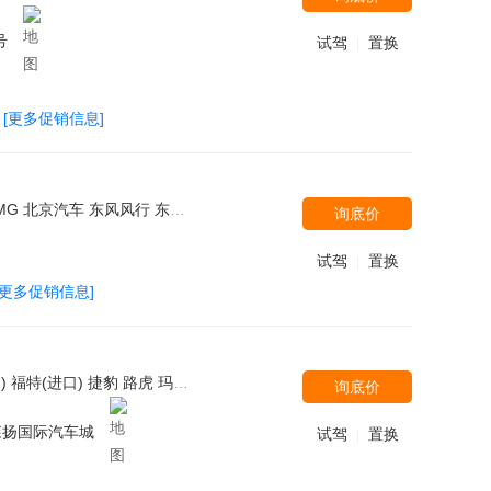
号
试驾
置换
|
[更多促销信息]
致(进口) 东南汽车 广汽丰田 长安福特 广汽本田 东风本田 Jeep 东风悦达起亚 奇瑞汽车 长城 雪佛兰 长安马自达 捷豹 北汽绅宝 东风风光 凯翼 北汽威旺 一汽海马 海马郑州 苏州金龙 潍柴汽车
询底价
试驾
置换
|
[更多促销信息]
长安乘用车 观致 菲斯科 黄海 布加迪 阿尔法.罗密欧 东风风行 昌河 一汽-大众 哈飞 卡尔森 奇瑞汽车 迈凯伦 帕加尼 三菱(进口) 上汽大众 江铃汽车 北汽新能源 Icona Spirra(思派朗) 御捷新能源 开瑞 一汽海马 道奇 陆风 别克 中顺汽车 陕汽通家 路特斯 东风启辰 江铃 安凯客车 长安铃木 光冈 雷诺 广汽本田 卡威汽车 福迪 长安马自达 江铃集团新能源 罗伦士 凯佰赫 北汽瑞丽 菲亚特(进口) 浙江卡尔森 欧宝
询底价
森扬国际汽车城
试驾
置换
|