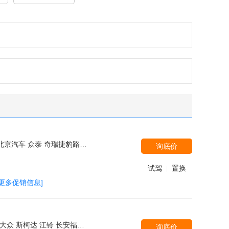
菱 大众(进口) 广汽讴歌 北京现代 雷克萨斯 吉利汽车 林肯 长安PSA 汉腾汽车 江铃汽车 华晨中华 东风裕隆 沃尔沃亚太 上汽大通 东风风光 一汽海马 奇瑞汽车 一汽奔腾 北汽绅宝 MINI 北汽威旺 斯巴鲁 MG 东风雪铁龙 江铃福特 比亚迪 东风风行
询底价
试驾
置换
|
[更多促销信息]
宝 北京汽车 吉利汽车 路特斯 上汽荣威 MG 金杯
询底价