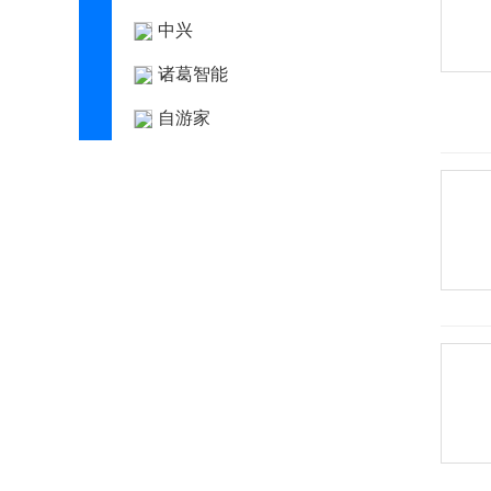
中兴
诸葛智能
自游家