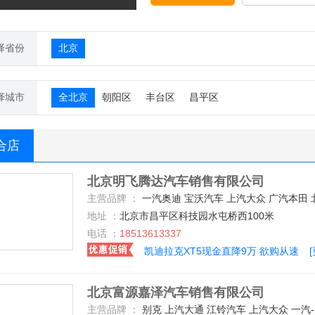
择省份
北京
择城市
全北京
朝阳区
丰台区
昌平区
合店
北京明飞腾达汽车销售有限公司
主营品牌 ：
一汽奥迪 宝沃汽车 上汽大众 广汽本田 北京汽车 众泰 奇瑞捷豹路虎 别克 长安乘用车 东风日产 广汽传祺 长安福特 凯迪拉克(国产) 华晨宝马 北京奔驰 广汽菲克 上汽荣威 东风英菲尼迪 东风启辰 雪佛兰 道奇(进口) 斯柯达 一汽-大众 长安马自达 东风标致 东风本田 江淮汽车 哈弗汽车 一汽丰田 福特(进口) 北汽银翔 东南汽车 陆风 观致 广汽丰田 东风雷诺 奇瑞捷豹路虎 一汽马自达 东风悦达起亚 广汽三
地址 ：
北京市昌平区科技园水屯桥西100米
电话 ：
18513613337
凯迪拉克XT5现金直降9万 欲购从速
北京富源嘉泽汽车销售有限公司
主营品牌 ：
别克 上汽大通 江铃汽车 上汽大众 一汽-大众 斯柯达 江铃 长安福特 雪佛兰 北汽绅