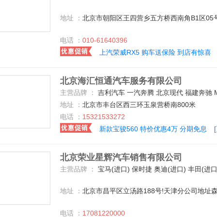
地址 ：
北京市朝阳区王四营乡五方桥西南角B1区05
电话 ：
010-61640396
上汽荣威RX5 购车送保险 到店有惊喜
北京海汇恒通汽车服务有限公司
主营品牌 ：
吉利汽车 一汽奔腾 北京现代 福建奔驰 MG 北京汽车 东风风行 东风日产 哈弗汽车 众泰 广汽传祺 上汽荣威 上汽大众 长安乘用车 宝沃汽车 一汽马自达 宝骏汽车 一汽-大众 长安商用车 一汽丰田 别克 中兴 华晨中华 江铃汽车 知豆 永源 南京依维柯 天津一汽 一汽吉林 奥迪(进口) 一汽奥迪 华晨宝马 东风标致 标
地址 ：
北京市丰台区西三环玉泉营桥南800米
电话 ：
15321533272
新款宝骏560 特价优惠4万 分期免息
北京荣业星辉汽车销售有限公司
主营品牌 ：
宝马(进口) 保时捷 奥迪(进口) 丰田(进口) 福特(进口) 捷豹 路虎 玛莎拉蒂 奔驰(进口) 沃尔沃(进口) 一汽丰田 福建奔驰 乔治巴顿 宾利 阿斯顿-马丁 法拉利 奔驰-AMG 奔驰-迈巴赫 劳斯莱斯 巴博斯 BMW i 宝马M GMC 道奇(进口) 兰博基尼 迈巴赫 一汽奥迪 林肯 特斯拉-TESLA 凯迪拉克(进口) 广汽丰田 大众(进口) 雷克萨斯 Jeep 北京 一汽奔腾 北汽绅宝 雪佛兰(进口) 华晨宝马 ALPINA 北汽银翔 宝骏汽车 宝沃汽车 北汽威旺 北汽新能源 日产(进口) 东风悦达起亚 奇瑞捷豹路虎 比亚迪 长城 郑州日产 东风风神 广汽传祺 北汽福田 郑州日产（东风风度） 杜卡迪 哈弗汽车 长安福特 北京奔驰 华泰汽车 成功汽车 吉利汽车 比速汽车 
地址 ：
北京市昌平区立汤路188号!天津分公司地址
电话 ：
17081220000