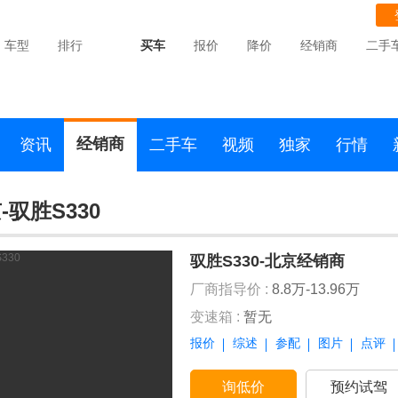
车型
排行
买车
报价
降价
经销商
二手
经销商
资讯
二手车
视频
独家
行情
-驭胜S330
驭胜S330-北京经销商
厂商指导价 :
8.8万-13.96万
变速箱 :
暂无
报价
综述
参配
图片
点评
询低价
预约试驾