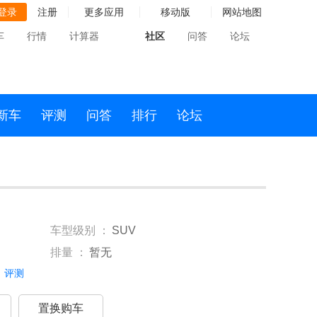
登录
注册
更多应用
移动版
网站地图
车
行情
计算器
社区
问答
论坛
新车
评测
问答
排行
论坛
车型级别 ：
SUV
排量 ：
暂无
评测
置换购车