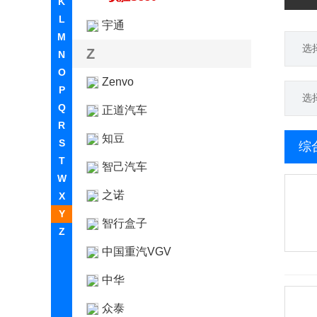
K
L
宇通
M
选
Z
N
O
Zenvo
P
选
Q
正道汽车
R
知豆
S
综
T
智己汽车
W
之诺
X
Y
智行盒子
Z
中国重汽VGV
中华
众泰