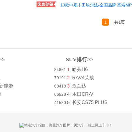
19款中规丰田埃尔法-全国品牌 高端MP
1
共1页
>>
SUV排行>>
1
哈弗H6
84861
系
2
RAV4荣放
79191
8新能源
3
汉兰达
68418
级
4
本田CR-V
66528
5
长安CS75 PLUS
41580