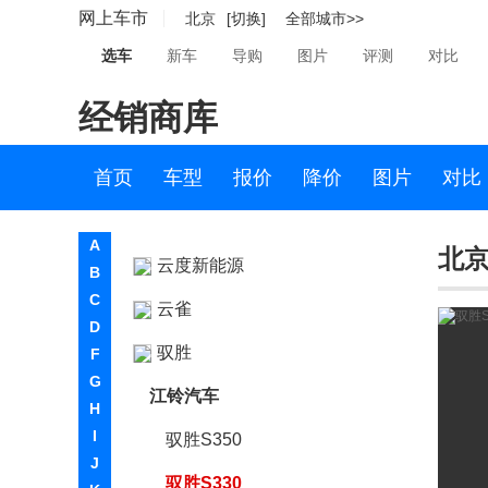
英菲尼迪
网上车市
北京
[切换]
全部城市>>
一汽
选车
新车
导购
图片
评测
对比
依维柯
经销商库
远程汽车
首页
车型
报价
降价
图片
对比
远航汽车
裕路
A
北京
云度新能源
B
C
云雀
D
驭胜
F
G
江铃汽车
H
I
驭胜S350
J
驭胜S330