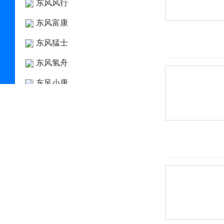
东风风行
东风富康
东风猛士
东风氢舟
东风小康
东南
DS
杜卡迪
F
法拉利
Faraday&Future
飞凡汽车