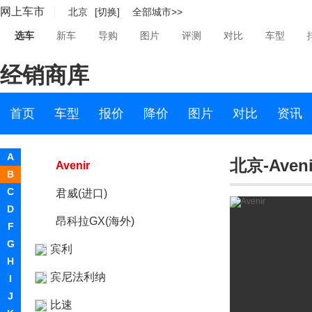
网上车市
北京
[切换]
全部城市>>
昂科威Plus
选车
新车
导购
图片
评测
对比
车型
昂扬
经销商库
世纪CENTURY
别克(进口)
首页
车型
报价
降价
图片
对比
资讯
昂科雷（进口）
A
北京-Aveni
Avenir
B
C
君威(进口)
D
昂科拉GX(海外)
F
G
宾利
H
宾尼法利纳
I
J
比速