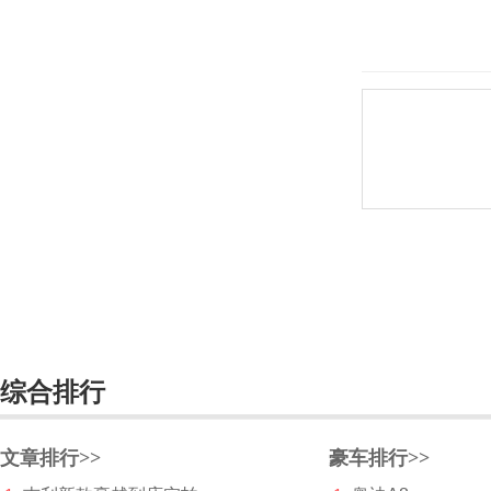
菲斯科
菲亚特
丰田
Foxtron
福迪
福汽启腾
福特
福田
综合排行
G
高合汽车
文章排行>>
豪车排行>>
格罗夫