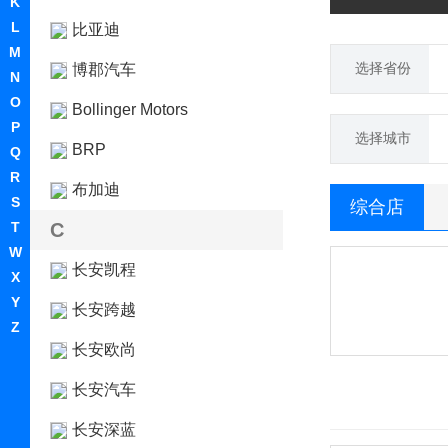
K
L
比亚迪
M
选择省份
博郡汽车
N
O
Bollinger Motors
P
选择城市
BRP
Q
R
布加迪
S
综合店
T
C
W
长安凯程
X
Y
长安跨越
Z
长安欧尚
长安汽车
长安深蓝