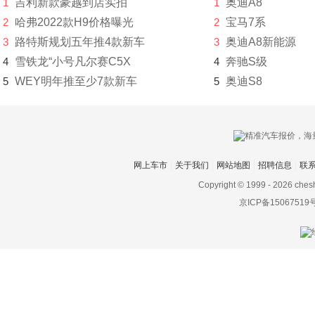
1
吉利新款豪越到店实拍
1
奥迪A8
GMA
2
哈弗2022款H9价格曝光
2
宝马7系
3
路特斯规划五年推4款新车
3
奥迪A8新能源
GMC
4
雪铁龙“小号凡尔赛C5X
4
奔驰S级
光冈
5
WEY明年推至少7款新车
5
奥迪S8
广汽传祺
观致
国机智骏
网上车市
关于我们
网站地图
招聘信息
联
Copyright © 1999 -
2026 ches
H
京ICP备15067519
哈弗
海格
海马
哈雷