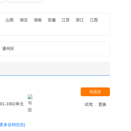
山西
湖北
湖南
安徽
江苏
浙江
江西
通州区
询底价
-1002单元
试驾
置换
|
[更多促销信息]