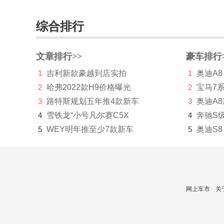
达西亚
综合排行
大运
大众
文章排行>>
豪车排行
电动屋
1
吉利新款豪越到店实拍
1
奥迪A8
帝亚一维
2
哈弗2022款H9价格曝光
2
宝马7
3
路特斯规划五年推4款新车
3
奥迪A
东风
4
雪铁龙“小号凡尔赛C5X
4
奔驰S
东风EV新能源
5
WEY明年推至少7款新车
5
奥迪S8
东风风度
东风风光
东风风神
网上车市
关
东风风行