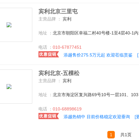
宾利北京三里屯
主营品牌 ：
宾利
地址 ：
北京市朝阳区幸福二村40号楼-1至4层40-1内
电话 ：
010-67877451
添越售价275.5万元起 欢迎莅临赏鉴
宾利北京-五棵松
主营品牌 ：
宾利
地址 ：
北京市海淀区复兴路69号10号一层101、103
电话 ：
010-68898619
添越热销中 目前价格稳定欢迎垂询
[
1
共1页