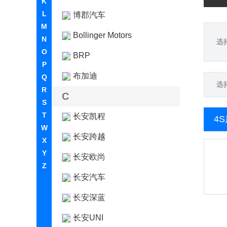
K
L
博郡汽车
M
Bollinger Motors
N
选
O
BRP
P
布加迪
Q
选
R
C
S
T
长安凯程
4
W
长安跨越
X
Y
长安欧尚
Z
长安汽车
长安深蓝
长安UNI