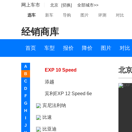
网上车市
北京
[切换]
全部城市>>
宾利
选车
新车
导购
图片
评测
对比
飞驰
经销商库
欧陆
宾利EXP 9 F
首页
车型
报价
降价
图片
对比
宾利GTV8S
A
北京-
EXP 10 Speed
B
C
添越
D
宾利EXP 12 Speed 6e
F
G
宾尼法利纳
H
比速
I
J
比亚迪