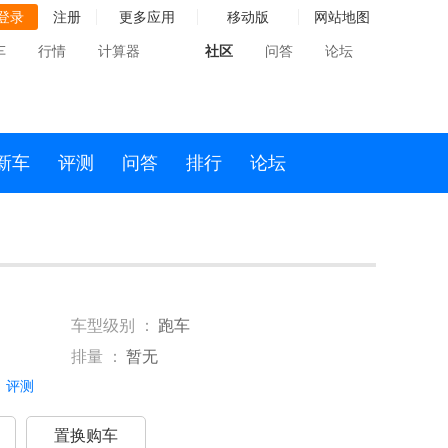
登录
注册
更多应用
移动版
网站地图
车
行情
计算器
社区
问答
论坛
新车
评测
问答
排行
论坛
车型级别 ：
跑车
排量 ：
暂无
评测
置换购车