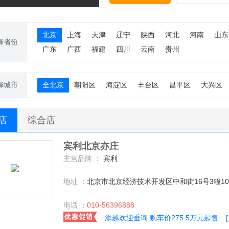
北京
上海
天津
辽宁
陕西
河北
河南
山东
择省份
广东
广西
福建
四川
云南
贵州
择城市
全北京
朝阳区
海淀区
丰台区
昌平区
大兴区
S店
综合店
宾利北京亦庄
主营品牌 ：
宾利
地址 ：
北京市北京经济技术开发区中和街16号3幢1001
电话 ：
010-56396888
添越欢迎垂询 购车价275.5万元起售