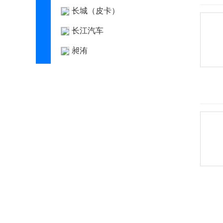
长城（皮卡）
长江汽车
昶洧
成功
创维汽车
川崎
刺猬汽车
D
大乘汽车
大发
道奇