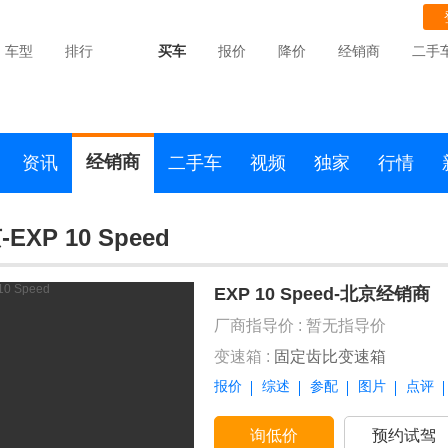
车型
排行
买车
报价
降价
经销商
二手
经销商
资讯
二手车
视频
独家
行情
EXP 10 Speed
EXP 10 Speed-北京经销商
厂商指导价 :
暂无指导价
变速箱 :
固定齿比变速箱
报价
综述
参配
图片
点评
询低价
预约试驾