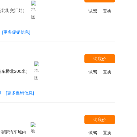
杨北街交汇处）
试驾
置换
|
[更多促销信息]
询底价
东桥北200米）
试驾
置换
|
起
[更多促销信息]
询底价
向澎湃汽车城内
试驾
置换
|