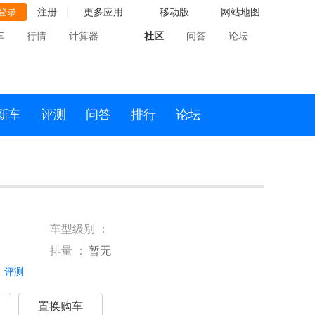
登录
注册
更多应用
移动版
网站地图
车
行情
计算器
社区
问答
论坛
新车
评测
问答
排行
论坛
车型级别 ：
排量 ：
暂无
评测
置换购车