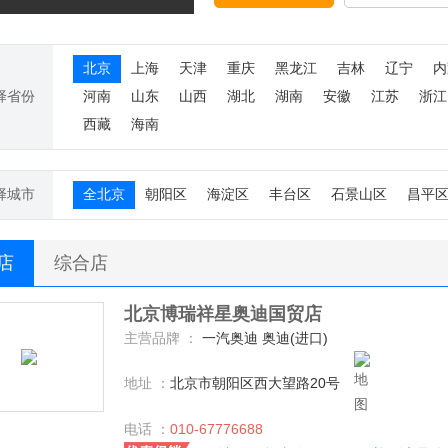
北京
上海
天津
重庆
黑龙江
吉林
辽宁
内
择省份
河南
山东
山西
湖北
湖南
安徽
江苏
浙江
西藏
海南
择城市
全北京
朝阳区
海淀区
丰台区
石景山区
昌平
S店
综合店
北京博瑞祥星奥迪国贸店
主营品牌 ：
一汽奥迪 奥迪(进口)
地址 ：
北京市朝阳区西大望路20号
电话 ：
010-67776688