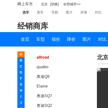
网上车市
北京
[切换]
全部城市>>
奥迪Q4（进口）
选车
新车
导购
图片
评测
对比
奥迪Q6(进口)
经销商库
奥迪Q8
NANUK
首页
车型
报价
降价
图片
对比
奥迪S1
A
北京-
allroad
B
C
quattro
D
奥迪Q9
F
G
Elaine
H
奥迪SQ7
I
J
奥迪SQ2