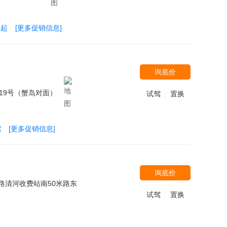
元起
[更多促销信息]
询底价
19号（蟹岛对面）
试驾
置换
|
驾
[更多促销信息]
询底价
路清河收费站南50米路东
试驾
置换
|