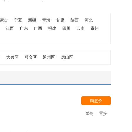
蒙古
宁夏
新疆
青海
甘肃
陕西
河北
江西
广东
广西
福建
四川
云南
贵州
区
大兴区
顺义区
通州区
房山区
询底价
试驾
置换
|