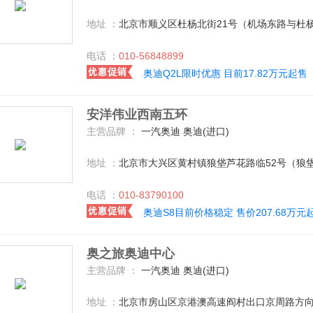
地址 ：
北京市顺义区杜杨北街21号（机场东路与杜
电话 ：
010-56848899
奥迪Q2L限时优惠 目前17.82万元起售
安洋伟业西南五环
主营品牌 ：
一汽奥迪 奥迪(进口)
地址 ：
北京市大兴区黄村镇狼垡芦花路临52号（狼垡
电话 ：
010-83790100
奥迪S8目前价格稳定 售价207.68万元
奥之旅奥迪中心
主营品牌 ：
一汽奥迪 奥迪(进口)
地址 ：
北京市房山区京港澳高速阎村出口京周路方