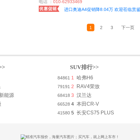
电话 ：
010-62933469
进口奥迪A4促销降8.04万 欢迎莅临赏
1
2
3
下一页
>>
SUV排行>>
1
哈弗H6
84861
系
2
RAV4荣放
79191
8新能源
3
汉兰达
68418
级
4
本田CR-V
66528
5
长安CS75 PLUS
41580