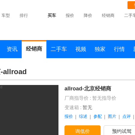
车型
排行
买车
报价
降价
经销商
二手
经销商
资讯
二手车
视频
独家
行情
allroad
allroad-北京经销商
厂商指导价 :
暂无指导价
变速箱 :
暂无
报价
综述
参配
图片
点评
询低价
预约试驾