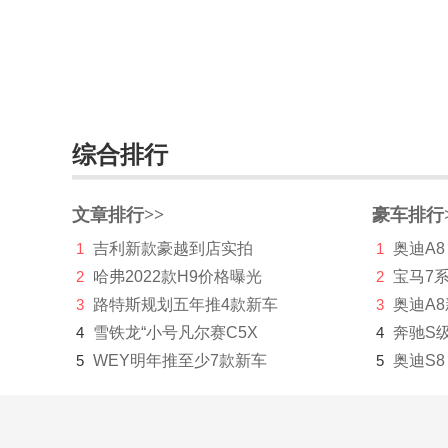
宾利
宾尼法利纳
比速
综合排行
比亚迪
博郡汽车
文章排行>>
豪车排行
Bollinger Motors
1
吉利新款豪越到店实拍
1
奥迪A8
BRP
2
哈弗2022款H9价格曝光
2
宝马7
3
路特斯规划五年推4款新车
3
奥迪A
布加迪
4
雪铁龙“小号凡尔赛C5X
4
奔驰S
C
5
WEY明年推至少7款新车
5
奥迪S8
长安凯程
长安跨越