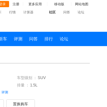
登录
注册
更多应用
移动版
网站地图
车
行情
计算器
社区
问答
论坛
新车
评测
问答
排行
论坛
车型级别 ：
SUV
排量 ：
1.5L
评测
置换购车