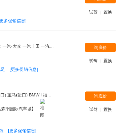
试驾
置换
|
[更多促销信息]
eep 广汽菲克 江铃 MG 上汽荣威 斯巴鲁 瑞麒 庆铃 江西五十铃 北汽银翔 华晨中华 宝马(进口) 华晨宝马 雪佛兰 福特(进口) 东南汽车 郑州日产（东风风度） 布加迪 比速汽车 别克(进口) 标致(进口) 长安商用车 广汽吉奥 东风雪铁龙 本田(进口) 欧宝 威麟 世爵 大众(进口) 广汽三菱 奥迪(进口) 起亚(进口) 吉利汽车 红旗 林肯 雪铁龙(进口) 观致
询底价
试驾
置换
|
充足
[更多促销信息]
士 南京依维柯 福汽启腾 北汽威旺 华晨宝马-之诺 陆风 天津一汽 摩根 红旗 君马汽车 长安跨越 潍柴汽车 野马汽车 云度新能源 华泰汽车 福田伽途 金旅客车 梅尔库斯 北汽银翔 一汽奔腾 迈巴赫 广汽丰田 ALPINA 菲斯科 长城 明君汽车 东风小康 长安铃木 北汽福田
询底价
区森阳国际汽车城】
试驾
置换
|
钱
[更多促销信息]