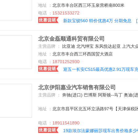
地址 ：
北京市丰台区西三环玉泉营桥南800米
电话 ：
15321533272
新款宝骏560 特价优惠4万 分期免息
北京金磊顺通科贸有限公司
主营品牌 ：
比亚迪 北汽绅宝 东风悦达起亚 上汽大众 一汽-大众 一汽丰田 一汽奥迪 长安福特 哈弗汽车 广汽传祺 宝骏汽车 江淮汽车 长安乘用车 东风本田 广汽本田 北京现代 东风日产 上汽通用五菱 中兴 三菱(进口) 奇瑞汽车 东风裕隆 陆风 力帆汽车 猎豹汽车 凯迪拉克(国产) 一汽马自达 长安马自达 捷豹 奇瑞捷豹路虎 黄海 一汽海马 海马郑州 北汽威旺 北京汽车 东风风神 郑州日产 东风汽车 长城 东风标致 东风风光 东风风行 东风启辰 东风小康 金杯 华晨华瑞 华泰汽车 莲花汽车 开瑞 长安铃木 昌河铃木 众泰 野马汽车 一汽奔腾 别克 昌河 北汽福田 福田伽途 广汽丰田 J
地址 ：
北京市丰台西三环西国贸大酒店
电话 ：
18701252930
迎五一长安CS15最高优惠2.91万现车
北京伊阳嘉业汽车销售有限公司
主营品牌 ：
奔驰(进口) 巴博斯 阿斯顿--马丁 奥迪(进口) 宝马(进口) BMW i 福建奔驰 奔驰-迈巴赫 宾利 道奇(进口) 丰田(进口) 一汽丰田 福特(进口) 凯迪拉克(进口) 路虎 玛莎拉蒂 日产(进口) 特斯拉 迈凯伦 林肯 保时捷 卡尔森 雷克萨斯 劳斯莱斯 GMC 北京-戴克 法拉利 东风日产 兰博基尼 北京汽车 郑州日产 凯翼 上汽大众 英菲尼迪 瑞麒 宝沃汽车 哈弗汽车 福迪 北汽绅宝 克莱斯勒 比速汽车 中兴 众泰 成功汽车 罗伦
地址 ：
北京市昌平区北五环立汤路97号【天津保税
电话 ：
18911541890
19款埃尔法蒙娜丽莎现车出售价格多少