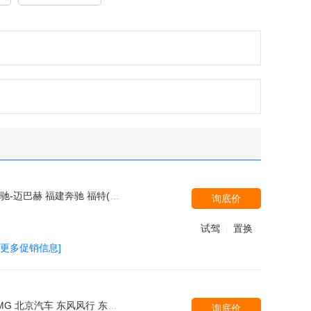
上海华普 讴歌 马自达(进口) 长安马自达 日产(进口) 长安福特 宝马M 一汽马自达 哈弗汽车 克莱斯勒 北京-戴克 金杯 比亚迪 广汽传祺 华晨中华 江淮汽车 现代(进口) 猎豹汽车 法拉利 道奇 Jeep 江铃福特 三菱(进口) 东南三菱 北京吉普 上汽荣威 一汽奥迪 BMW i 广汽丰田
询底价
试驾
置换
|
[更多促销信息]
致(进口) 东南汽车 广汽丰田 长安福特 广汽本田 东风本田 Jeep 东风悦达起亚 奇瑞汽车 长城 雪佛兰 长安马自达 捷豹 北汽绅宝 东风风光 凯翼 北汽威旺 一汽海马 海马郑州 苏州金龙 潍柴汽车
询底价