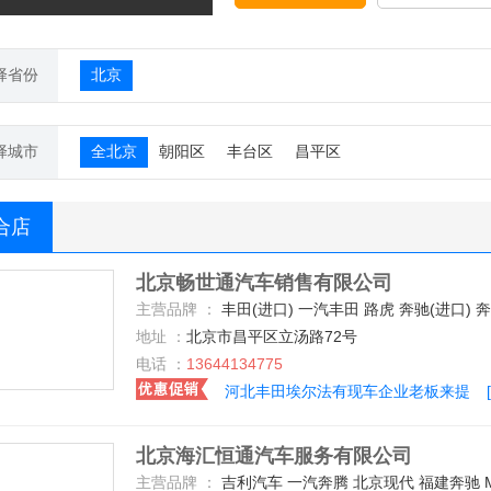
择省份
北京
择城市
全北京
朝阳区
丰台区
昌平区
合店
北京畅世通汽车销售有限公司
主营品牌 ：
丰田(进口) 一汽丰田 路虎 奔驰(进口) 奔驰-迈巴赫 福建奔驰 福特(进口) 林肯 凯迪拉克(进口) 雷克萨斯 乔治巴顿 奥迪(进口) 阿斯顿-马丁 北京汽车 保时捷 宝马(进口) 巴博斯 菲斯科 大众(进口) 道奇(进口) 东南汽车 捷豹 奇瑞捷豹路虎 黄海 红旗 ALPINA 宝骏汽车 一汽奔腾 长安乘用车 北汽威旺 长城 北汽绅宝 宝沃汽车 北汽新能源 阿尔法.罗密欧 中兴 众泰 沃尔沃(进口) 特斯拉 南京依维柯 北汽银翔 中顺汽车 天津一汽 威兹曼 
地址 ：
北京市昌平区立汤路72号
电话 ：
13644134775
河北丰田埃尔法有现车企业老板来提
北京海汇恒通汽车服务有限公司
主营品牌 ：
吉利汽车 一汽奔腾 北京现代 福建奔驰 MG 北京汽车 东风风行 东风日产 哈弗汽车 众泰 广汽传祺 上汽荣威 上汽大众 长安乘用车 宝沃汽车 一汽马自达 宝骏汽车 一汽-大众 长安商用车 一汽丰田 别克 中兴 华晨中华 江铃汽车 知豆 永源 南京依维柯 天津一汽 一汽吉林 奥迪(进口) 一汽奥迪 华晨宝马 东风标致 标