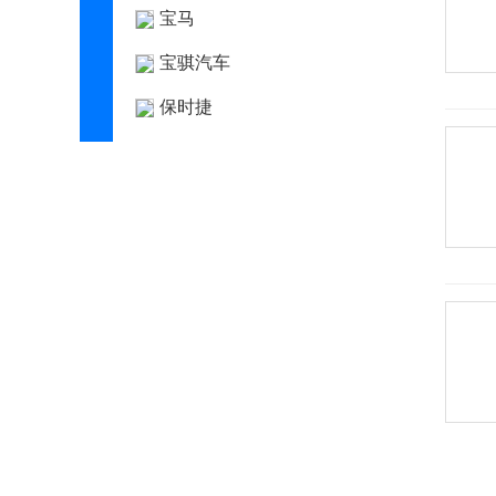
宝马
宝骐汽车
保时捷
宝腾
宝沃
BEIJING汽车
北京清行
北京越野
北汽昌河
北汽幻速
北汽瑞翔