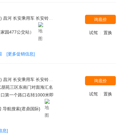
州日产（东风风度） 郑州日产 潍柴汽车 沃尔沃亚太 北汽银翔 奇瑞捷豹路虎 奔驰-迈巴赫 东风雷诺 广汽菲克 东风汽车 沃尔沃(进口) 凯迪拉克(国产) 现代(进口) 斯巴鲁 起亚(进口) 克莱斯勒 凯迪拉克(进口) 天津一汽 宝沃汽车 中兴 东风英菲尼迪 野马汽车 南京依维柯 东风风光 金杯 雪铁龙(进口) 比亚迪戴姆勒 康迪电动汽车 卡威汽车 DS（进口） 雪佛兰(进口) 斯柯达(进口) 广汽讴歌 劳斯莱斯 宾利 华泰新能源 三菱(进口) 绵阳金杯 马自达(进口) 双龙汽车 苏州金龙 林肯 华晨鑫源 江铃福特 奇瑞捷豹路虎 东风御风 凯翼
询底价
家园477公交站）
试驾
置换
|
国
[更多促销信息]
南三菱 广汽丰田 长安马自达 郑州日产 一汽马自达 一汽奔腾 东风风神 广汽传祺 福建奔驰 广汽本田-理念 宝骏汽车 东风裕隆 东风日产-启辰 北京 长安商用车 北汽威旺 上汽大通 海马郑州 一汽欧朗 东风风行 观致 东风本田-思铭 野马汽车 DS（进口） 巴博斯 奔驰-AMG 哈弗汽车 北汽绅宝 宝马M 郑州日产（东风风度） 长安PSA 郑州日产 东风御风 潍柴汽车 沃尔沃亚太 福汽启腾 北汽银翔 北汽新能源 东风英菲尼迪 奇瑞捷豹路虎 奔驰-迈巴赫 广汽菲克 东风汽车 东风雷诺 宝沃汽车 东风风光 江铃福特 绵阳金杯 铃木(进口) 昌河铃木
询底价
亿朋苑三区东南门对面海汇名
试驾
置换
|
口第一个路口右转1000米即
.导航搜索{君鼎国际}
信息]