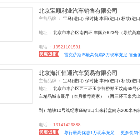
北京宝顺利业汽车销售有限公司
主营品牌 ：
宝马(进口) 保时捷 本田(进口) 标致(进口) 昌河 长安乘用车 长安铃木 大众(进口) 道奇(进口) 奥迪(进口) 东风小康 东南汽车 丰田(进口) 东风日产 比亚迪 福特(进口) 北汽福田 红旗 吉利汽车 Jeep 东风悦达起亚 捷豹 雷诺 猎豹汽车 雷克萨斯 路虎 奔驰(进口) 奇瑞汽车 别克 英菲尼迪 一汽奥迪 中华 东风雪铁龙 陆风 长城 北京现代 上汽通用五菱 雪佛兰 江淮汽车 上汽荣威 华晨宝马 一汽丰田 上汽大众 一汽-大众 东风标致 福迪 广汽吉奥 华泰汽车 东风本田 力帆汽车 众泰 沃尔沃 一汽海马 讴歌 斯柯达 MINI MG 布加迪 别克(进口) 北京奔驰 广汽本田 长安福特 广汽三菱 东南三菱 广汽丰田 长安马自达 一汽马自达 一汽奔腾 东风风神 广汽传祺 宝骏汽车 东风裕隆 东风日产-启辰 北京 BMW i 北汽威旺 海马郑州 广汽菲亚特 东风风行 长安PSA 观致 哈弗汽车 奔驰-AMG 北汽绅宝 宝马M 北汽新能源 郑
地址 ：
北京市丰台区南四环 丰园路623号（导航高鑫
电话 ：
13521101591
雷克萨斯IS最高优惠8万现车充足 售全
北京海汇恒通汽车贸易有限公司
主营品牌 ：
宝马(进口) 保时捷 本田(进口) 标致(进口) 昌河 长安乘用车 长安铃木 大众(进口) 道奇(进口) 奥迪(进口) 东风小康 东南汽车 菲亚特(进口) 丰田(进口) 东风日产 比亚迪 福特(进口) 北汽福田 红旗 吉利汽车 Jeep 东风悦达起亚 捷豹 凯迪拉克(进口) 克莱斯勒 雷诺 猎豹汽车 林肯 雷克萨斯 路虎 马自达(进口) 玛莎拉蒂 奔驰(进口) 欧宝 奇瑞汽车 起亚(进口) 日产(进口) 三菱(进口) 别克 金杯 斯柯达(进口) 哈飞 沃尔沃(进口) 英菲尼迪 天津一汽 现代(进口) 雪佛兰(进口) 雪铁龙(进口) 一汽奥迪 中华 中兴 东风雪铁龙 陆风 长城 北京现代 上汽通用五菱 雪佛兰 江淮汽车 上汽荣威 华晨宝马 一汽丰田 上汽大众 一汽-大众 东风标致 斯巴鲁 凯迪拉克(国产) 福迪 广汽吉奥 众泰 沃尔沃 一汽海马 讴歌 斯柯达 MINI MG 一汽吉林 莲花汽车 北京奔驰 广汽本田 东风本田 别克(进口) 长安福特 广汽三菱 东
地址 ：
北京市丰台区西三环玉泉营桥郑王坟南69号
车精品城市展厅（本月推荐商家）.（西三环玉泉营出
到）地铁10号线纪家庙站B口出来转盘向东200米右转
电话 ：
13141426888
尊行最高优惠1万现车充足
[更多促销