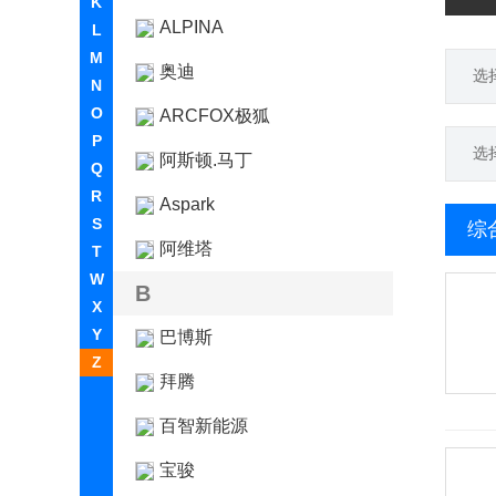
K
ALPINA
L
M
奥迪
选
N
O
ARCFOX极狐
P
选
阿斯顿.马丁
Q
R
Aspark
S
综
阿维塔
T
W
B
X
Y
巴博斯
Z
拜腾
百智新能源
宝骏