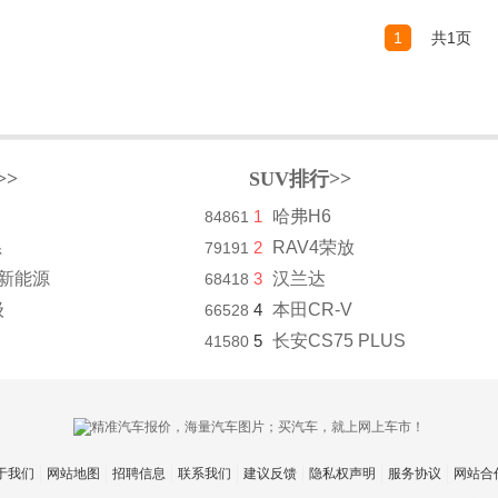
1
共1页
>>
SUV排行>>
1
哈弗H6
84861
系
2
RAV4荣放
79191
8新能源
3
汉兰达
68418
级
4
本田CR-V
66528
5
长安CS75 PLUS
41580
于我们
网站地图
招聘信息
联系我们
建议反馈
隐私权声明
服务协议
网站合