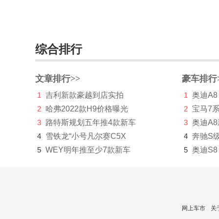
宾尼法利纳
比速
比亚迪
综合排行
博郡汽车
文章排行>>
豪车排行
Bollinger Motors
1
吉利新款豪越到店实拍
1
奥迪A8
BRP
2
哈弗2022款H9价格曝光
2
宝马7
布加迪
3
路特斯规划五年推4款新车
3
奥迪A
4
雪铁龙“小号凡尔赛C5X
C
4
奔驰S
5
WEY明年推至少7款新车
5
奥迪S8
长安凯程
长安跨越
长安欧尚
网上车市
关
长安汽车