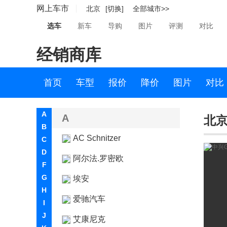
网上车市
北京
[切换]
全部城市>>
选车
新车
导购
图片
评测
对比
经销商库
首页
车型
报价
降价
图片
对比
A
A
北京
B
AC Schnitzer
C
D
阿尔法.罗密欧
F
G
埃安
H
爱驰汽车
I
J
艾康尼克