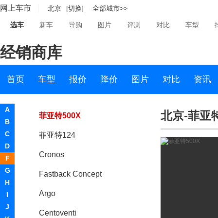
网上车市
北京
[切换]
全部城市>>
菲斯科
选车
新车
导购
图片
评测
对比
车型
菲亚特
经销商库
菲亚特(进口)
菲亚特500
首页
车型
报价
降价
图片
对比
资讯
菲亚特Panda
A
北京-菲亚特
菲亚特500X
B
C
菲亚特124
D
Cronos
F
G
Fastback Concept
H
Argo
I
J
Centoventi