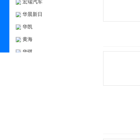
宏瑞汽车
华晨新日
华凯
黄海
华骐
华人运通
华泰
华泰新能源
华为AITO问界
Hyperion
I
Icona