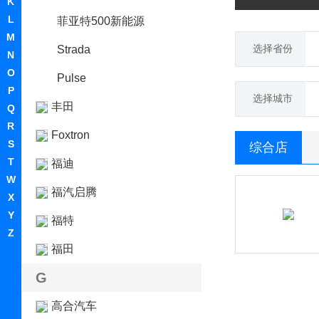
K
L
菲亚特500新能源
M
选择省份
Strada
N
O
Pulse
P
选择城市
丰田
Q
R
Foxtron
S
综合店
T
福迪
W
福汽启腾
X
Y
福特
Z
福田
G
高合汽车