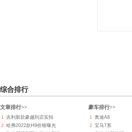
IONIQ艾尼氪
Italdesign
J
Jeep
江淮
江铃
江铃集团新能源
综合排行
集度
捷豹
文章排行>>
豪车排行>>
1
吉利新款豪越到店实拍
捷达
1
奥迪A8
2
哈弗2022款H9价格曝光
2
宝马7系
捷尼赛思