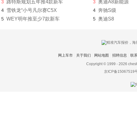
3
路特斯规划五年推4款新车
3
奥迪A8新能源
捷途
4
雪铁龙“小号凡尔赛C5X
4
奔驰S级
5
WEY明年推至少7款新车
5
奥迪S8
几何汽车
极氪
吉利
网上车市
关于我们
网站地图
招聘信息
联
金杯
Copyright © 1999 -
2026 ches
金龙
京ICP备15067519
金旅
九龙
君马汽车
K
凯迪拉克