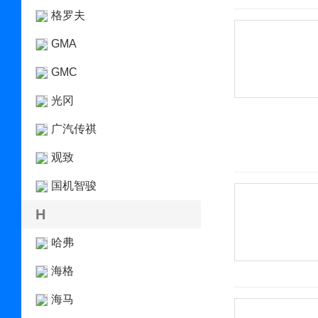
格罗夫
GMA
GMC
光冈
广汽传祺
观致
国机智骏
H
哈弗
海格
海马