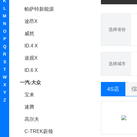
K
L
帕萨特新能源
M
途昂X
N
选择省份
O
威然
P
ID.4 X
Q
R
途观X
S
选择城市
T
ID.6 X
W
一汽-大众
X
4S店
综
Y
宝来
Z
速腾
高尔夫
C-TREK蔚领