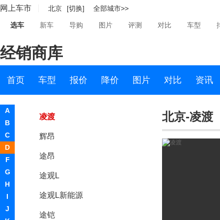
网上车市
北京
[切换]
全部城市>>
Polo
选车
新车
导购
图片
评测
对比
车型
途观
经销商库
朗逸
大众ID.3
首页
车型
报价
降价
图片
对比
资讯
帕萨特
A
北京-凌渡
凌渡
B
C
辉昂
D
途昂
F
G
途观L
H
途观L新能源
I
J
途铠