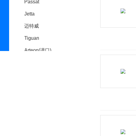
Passat
Jetta
迈特威
Tiguan
Arteon(进口)
POLO(海外)
途安(海外)
Amarok
大众 UP
Cross Coupe
E-Bugster电动概念车
TAIGUN 概念车