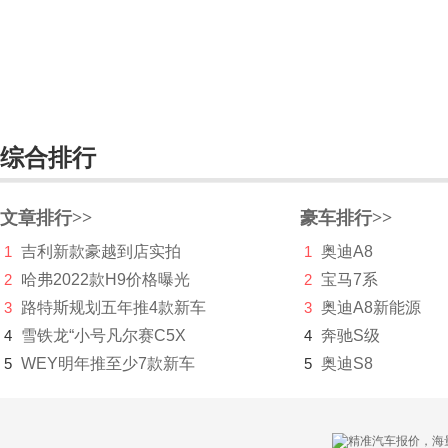
Sedric Concept
大众MOIA
大众I.D. R Pikes Peak
大众Atlas
综合排行
大众Atlas Tanoak
文章排行>>
豪车排行>>
California XXL
1
吉利新款豪越到店实拍
1
奥迪A8
Transporter
2
哈弗2022款H9价格曝光
2
宝马7系
3
路特斯规划五年推4款新车
3
奥迪A8新能源
Tarok Concept
4
雪铁龙“小号凡尔赛C5X
4
奔驰S级
途锐新能源
5
WEY明年推至少7款新车
5
奥迪S8
I.D.BUGGY
大众ID.3(海外)