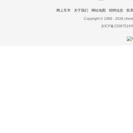
BlueSport
网上车市
关于我们
网站地图
招聘信息
联
Milano
Copyright © 1999 -
2026 ches
京ICP备15067519
Nils
Nivus
Taos
ID. ROOMZZ
大众ID.5
Taigo
Virtus
大众ID.LIFE
电动屋