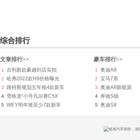
铃木
零跑汽车
领途汽车
综合排行
理念
文章排行>>
豪车排行>>
林肯
1
吉利新款豪越到店实拍
1
奥迪A8
LITE
2
哈弗2022款H9价格曝光
2
宝马7系
理想
3
路特斯规划五年推4款新车
3
奥迪A8新能源
4
雪铁龙“小号凡尔赛C5X
4
奔驰S级
LOCAL MOTORS
5
WEY明年推至少7款新车
5
奥迪S8
Lucid Motors
陆地方舟
陆风