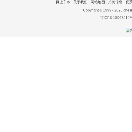
网上车市
关于我们
网站地图
招聘信息
联
路虎
Copyright © 1999 -
2026 ches
LUMMA
京ICP备15067519
罗夫哈特
罗伦士
路特斯
绿驰汽车
M
麦格纳
迈凯伦
Mansory
玛莎拉蒂