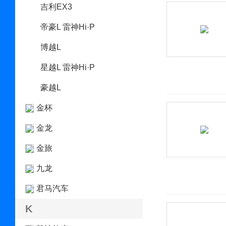
吉利EX3
帝豪L 雷神Hi·P
博越L
星越L 雷神Hi·P
豪越L
金杯
金龙
金旅
九龙
君马汽车
K