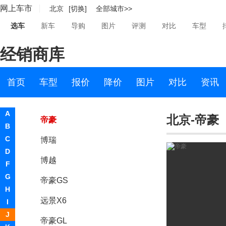
网上车市
北京
[切换]
全部城市>>
吉利
选车
新车
导购
图片
评测
对比
车型
吉利汽车
经销商库
豪越
缤越
首页
车型
报价
降价
图片
对比
资讯
远景
A
北京-帝豪
帝豪
B
C
博瑞
D
博越
F
G
帝豪GS
H
远景X6
I
J
帝豪GL