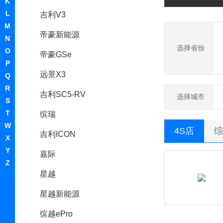
K
L
吉利V3
M
帝豪新能源
N
选择省份
O
帝豪GSe
P
远景X3
Q
R
吉利SC5-RV
选择城市
S
T
缤瑞
W
4S店
综
吉利ICON
X
Y
嘉际
Z
星越
星越新能源
缤越ePro