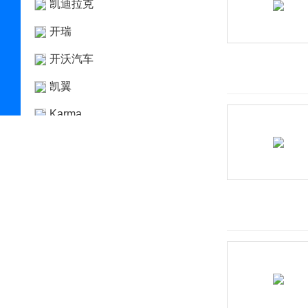
凯迪拉克
开瑞
开沃汽车
凯翼
Karma
卡威
克莱斯勒
科尼赛克
KTM
L
兰博基尼
岚图