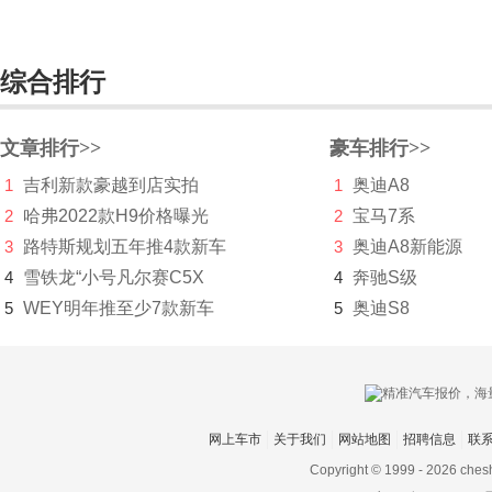
双龙
斯巴鲁
综合排行
斯达泰克
文章排行>>
豪车排行>>
思皓
1
吉利新款豪越到店实拍
1
奥迪A8
斯柯达
2
哈弗2022款H9价格曝光
2
宝马7系
思铭
3
路特斯规划五年推4款新车
3
奥迪A8新能源
4
雪铁龙“小号凡尔赛C5X
4
奔驰S级
smart
5
WEY明年推至少7款新车
5
奥迪S8
索尼
SWM斯威汽车
T
网上车市
关于我们
网站地图
招聘信息
联
坦克
Copyright © 1999 -
2026 ches