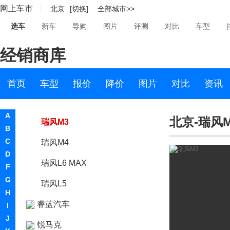
网上车市
北京
[切换]
全部城市>>
Rivian
选车
新车
导购
图片
评测
对比
车型
荣威
经销商库
瑞驰新能源
瑞风汽车
首页
车型
报价
降价
图片
对比
资讯
瑞风汽车
A
北京-瑞风M
瑞风M3
B
C
瑞风M4
D
瑞风L6 MAX
F
G
瑞风L5
H
睿蓝汽车
I
J
锐马克