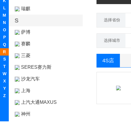
K
L
瑞麒
M
S
选择省份
N
O
萨博
P
选择城市
赛麟
Q
R
三菱
S
4S店
T
SERES赛力斯
W
沙龙汽车
X
Y
上海
Z
上汽大通MAXUS
神州
双环