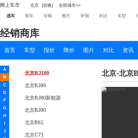
网上车市
北京
[切换]
全部城市>>
BEIJING汽车
选车
新车
导购
图片
评测
对比
车型
北京清行
经销商库
北京越野
北京越野
首页
车型
报价
降价
图片
对比
资讯
北京BJ40
A
北京-北京B
北京BJ100
B
C
北京BJ80
D
北京BJ80新能源
F
G
北京BJ90
H
北京B61
I
J
北京C71