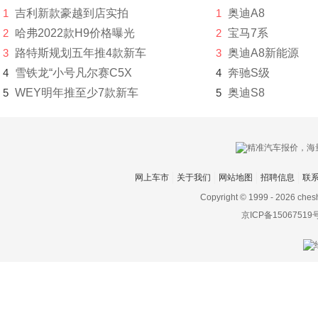
1
吉利新款豪越到店实拍
1
奥迪A8
电动屋
2
哈弗2022款H9价格曝光
2
宝马7系
3
路特斯规划五年推4款新车
3
奥迪A8新能源
帝亚一维
4
雪铁龙“小号凡尔赛C5X
4
奔驰S级
东风
5
WEY明年推至少7款新车
5
奥迪S8
东风EV新能源
东风风度
东风风光
网上车市
关于我们
网站地图
招聘信息
联
东风风神
Copyright © 1999 -
2026 ches
京ICP备15067519
东风风行
东风富康
东风猛士
东风氢舟