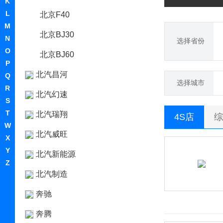
K
L
北京F40
M
北京BJ30
N
选择省份
O
北京BJ60
P
北汽昌河
Q
选择城市
R
北汽幻速
S
T
北汽瑞翔
4S店
综
W
北汽威旺
X
Y
北汽新能源
Z
北汽制造
奔驰
奔腾