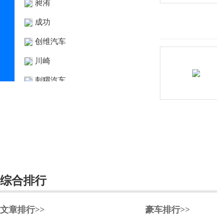
昶洧
成功
创维汽车
川崎
刺猬汽车
D
大乘汽车
大发
道奇
达西亚
综合排行
大运
文章排行>>
豪车排行>>
大众