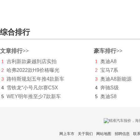
杜卡迪
F
综合排行
法拉利
Faraday&Future
文章排行>>
豪车排行>>
飞凡汽车
1
吉利新款豪越到店实拍
1
奥迪A8
菲斯科
2
哈弗2022款H9价格曝光
2
宝马7系
3
路特斯规划五年推4款新车
3
奥迪A8新能源
菲亚特
4
雪铁龙“小号凡尔赛C5X
4
奔驰S级
丰田
5
WEY明年推至少7款新车
5
奥迪S8
Foxtron
福迪
福汽启腾
网上车市
关于我们
网站地图
招聘信息
联