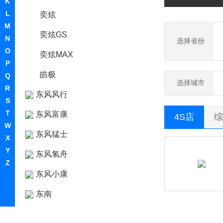
K
L
奕炫
M
奕炫GS
N
选择省份
O
奕炫MAX
P
皓极
Q
选择城市
R
东风风行
S
T
东风富康
4S店
综
W
东风猛士
X
Y
东风氢舟
Z
东风小康
东南
DS