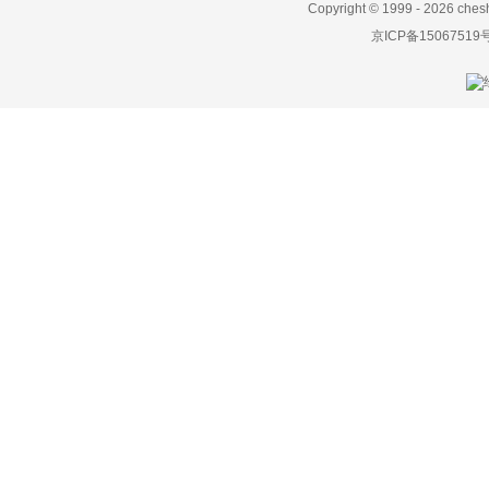
Copyright © 1999 -
2026 ches
福特
京ICP备15067519
福田
G
高合汽车
格罗夫
GMA
GMC
光冈
广汽传祺
观致
国机智骏