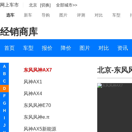
网上车市
北京
[切换]
全部城市>>
东风风神
选车
新车
导购
图片
评测
对比
车型
东风风神
经销商库
风神AX7新能源
风神新S30
首页
车型
报价
降价
图片
对比
资讯
东风1号
A
北京-东风
东风风神AX7
B
C
风神AX1
D
风神AX4
F
G
东风风神E70
H
东风风神e.π
I
J
风神AX5新能源