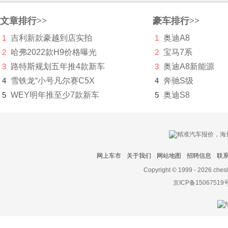
长安汽车
文章排行>>
豪车排行>>
长安深蓝
1
吉利新款豪越到店实拍
1
奥迪A8
2
哈弗2022款H9价格曝光
2
宝马7系
长安UNI
3
路特斯规划五年推4款新车
3
奥迪A8新能源
长城（皮卡）
4
雪铁龙“小号凡尔赛C5X
4
奔驰S级
5
WEY明年推至少7款新车
5
奥迪S8
长江汽车
昶洧
成功
网上车市
关于我们
网站地图
招聘信息
联
创维汽车
Copyright © 1999 -
2026 ches
川崎
京ICP备15067519
刺猬汽车
D