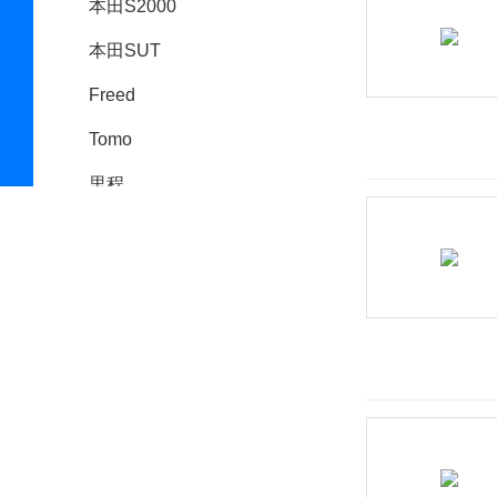
本田S2000
本田SUT
Freed
Tomo
里程
Honda SUV e:
本田Prologue
BeyonCa
标致
比德文汽车
别克
宾利