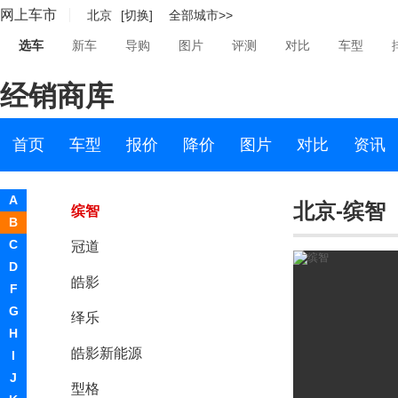
网上车市
北京
[切换]
全部城市>>
雅阁
选车
新车
导购
图片
评测
对比
车型
飞度
经销商库
锋范
Urban
首页
车型
报价
降价
图片
对比
资讯
凌派
A
北京-缤智
缤智
B
C
冠道
D
皓影
F
G
绎乐
H
皓影新能源
I
J
型格