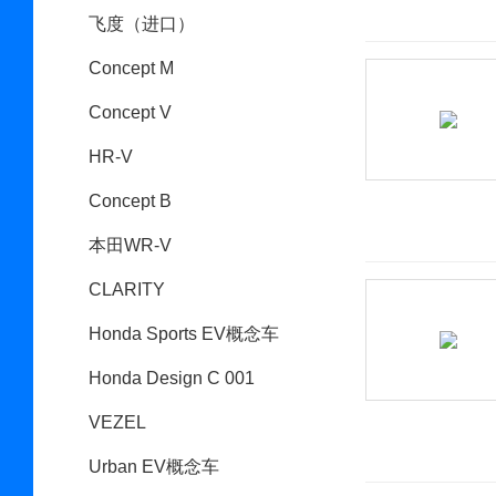
飞度（进口）
Concept M
Concept V
HR-V
Concept B
本田WR-V
CLARITY
Honda Sports EV概念车
Honda Design C 001
VEZEL
Urban EV概念车