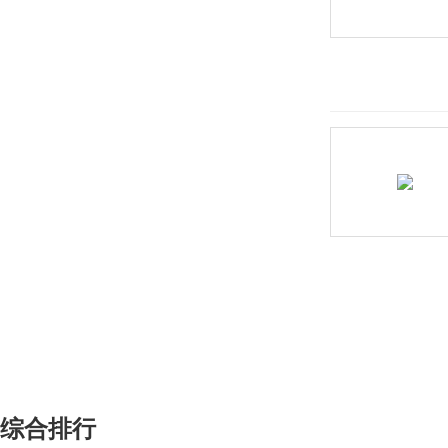
宾尼法利纳
比速
比亚迪
博郡汽车
Bollinger Motors
BRP
布加迪
C
长安凯程
长安跨越
综合排行
长安欧尚