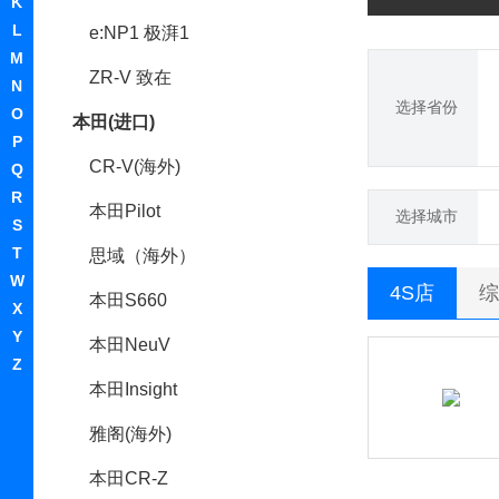
K
L
e:NP1 极湃1
M
ZR-V 致在
N
选择省份
O
本田(进口)
P
CR-V(海外)
Q
R
本田Pilot
选择城市
S
T
思域（海外）
W
4S店
综
本田S660
X
Y
本田NeuV
Z
本田Insight
雅阁(海外)
本田CR-Z