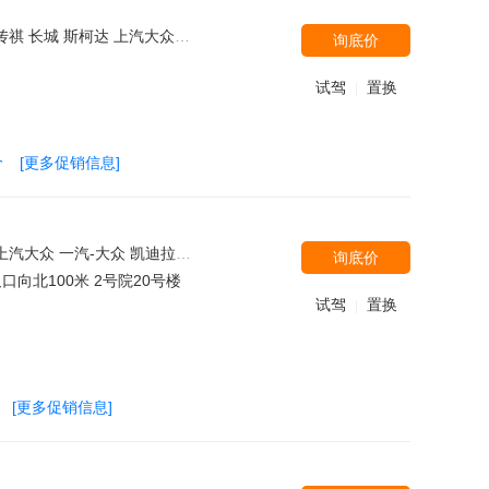
安福特 一汽奥迪 宝骏汽车 东南汽车 汉腾汽车 东风本田 广汽本田 宝沃汽车 东风风行 北汽银翔 别克 北汽绅宝 东风风神 长安PSA
询底价
试驾
置换
|
价
[更多促销信息]
本田 保时捷 奇瑞捷豹路虎 宝沃汽车 北京奔驰 一汽丰田 一汽奥迪 日产(进口) 宝骏汽车 一汽奔腾 领克 比亚迪 北汽银翔 陆风 长安马自达 海马郑州
询底价
向北100米 2号院20号楼
试驾
置换
|
[更多促销信息]