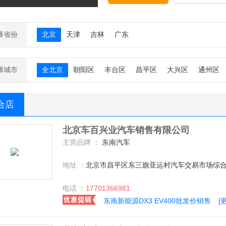
择省份
北京
天津
吉林
广东
择城市
全北京
朝阳区
丰台区
昌平区
大兴区
通州区
合店
北京车百兴业汽车销售有限公司
主营品牌 ：
东南汽车
地址 ：
北京市昌平区东三旗亚运村汽车交易市场综合厅
电话 ：
17701366981
东南新能源DX3 EV400批发价销售
[