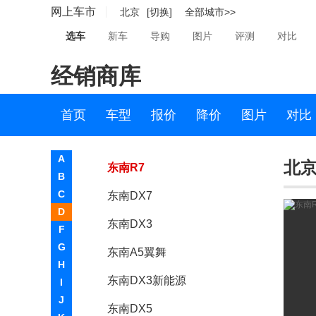
网上车市
北京
[切换]
全部城市>>
东风氢舟
选车
新车
导购
图片
评测
对比
东风小康
经销商库
东南
东南汽车
首页
车型
报价
降价
图片
对比
东南V7
A
北京
东南R7
B
C
东南DX7
D
东南DX3
F
G
东南A5翼舞
H
东南DX3新能源
I
J
东南DX5