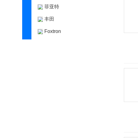
菲亚特
丰田
Foxtron
福迪
福汽启腾
福特
福田
G
高合汽车
格罗夫
GMA