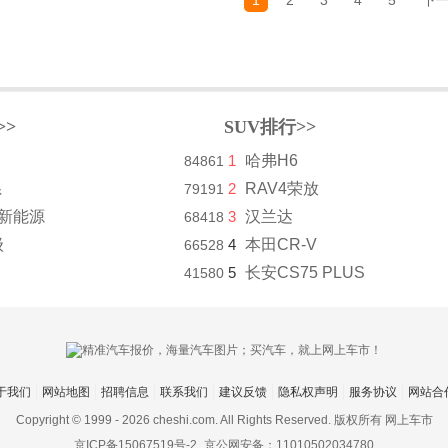
1
2
3
4
5
下
>>
SUV排行>>
1
哈弗H6
84861
系
2
RAV4荣放
79191
8新能源
3
汉兰达
68418
级
4
本田CR-V
66528
5
长安CS75 PLUS
41580
于我们
网站地图
招聘信息
联系我们
建议反馈
隐私权声明
服务协议
网站合
Copyright © 1999 -
2026 cheshi.com. All Rights Reserved. 版权所有 网上车市
京ICP备15067519号-2
京公网安备：11010502034780