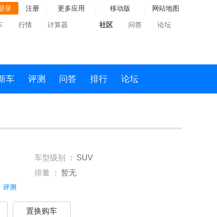
登录
注册
更多应用
移动版
网站地图
车
行情
计算器
社区
问答
论坛
新车
评测
问答
排行
论坛
车型级别 ：
SUV
排量 ：
暂无
评测
置换购车