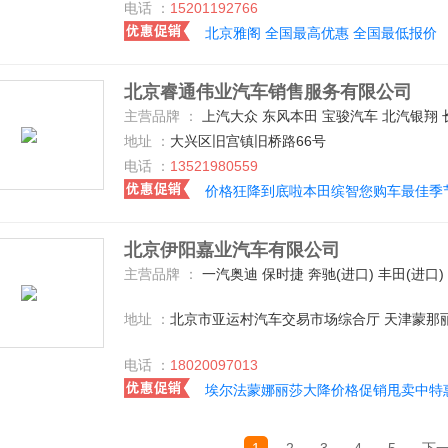
电话 ：
15201192766
北京雅阁 全国最高优惠 全国最低报价
北京睿通伟业汽车销售服务有限公司
主营品牌 ：
上汽大众 东风本田 宝骏汽车 北汽银翔 长安乘用车
地址 ：
大兴区旧宫镇旧桥路66号
电话 ：
13521980559
价格狂降到底啦本田缤智您购车最佳季
北京伊阳嘉业汽车有限公司
主营品牌 ：
一汽奥迪 保时捷 奔驰(进口) 丰田(进口) 雷克萨斯 路虎 GMC 日产(进口) 劳斯莱斯 玛莎拉蒂 迈凯伦 英菲尼迪 阿尔法.罗密欧 凯迪拉克(进口) 林肯 奥迪(进口) BMW i 福特(进口) 悍马 宾利 兰博基尼 凯佰赫 阿斯顿--马丁 宝马(进口) 宝马M Jeep 特斯拉 福建奔
地址 ：
北京市亚运村汽车交易市场综合厅 天津蒙那
电话 ：
18020097013
埃尔法蒙娜丽莎大降价格促销甩卖中特