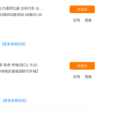
北京汽车 东风启辰 长安欧尚 东风风行 东风风光 北汽绅宝 上汽大通
询底价
50路郊86.89顺33.34
试驾
置换
|
[更多促销信息]
别克 一汽吉林 长安乘用车 东风悦达起亚 北京汽车 福汽启腾 北汽银翔 奇瑞汽车 野马汽车 三菱(进口) 东南汽车 比亚迪 一汽奔腾 江铃福特 江铃集团新能源 英菲尼迪 福迪 雪佛兰(进口) 厦门金龙 开瑞 郑州日产（东风风度） 力帆汽车 陆风 ALPINA 领途汽车 广汽三菱 上汽大众
询底价
津保税区森扬国际汽车城】
试驾
置换
|
[更多促销信息]