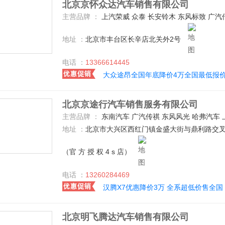
北京京怀众达汽车销售有限公司
主营品牌 ：
上汽荣威 众泰 长安铃木 东风标致 广汽传祺 长城 斯柯达 上汽大众 一汽-大众 北京汽车 雪佛兰 福特(进口) 广汽丰田 海马郑州 一汽马自达 一汽奔腾 比亚迪 凯迪拉克(国产) 长安乘用车 一汽丰田 长
地址 ：
北京市丰台区长辛店北关外2号
电话 ：
13366614445
大众途昂全国年底降价4万全国最低报
北京京途行汽车销售服务有限公司
主营品牌 ：
东南汽车 广汽传祺 东风风光 哈弗汽车 上汽大众 一汽-大众 凯迪拉克(国产) 广汽三菱 长安乘用车 东风风行 东风风神 上汽荣威 吉利汽车 别克 广汽菲克 北汽绅宝 长安福特 汉腾汽车 华晨宝马 雪佛兰 众泰 东风日产 广汽丰田 东风
地址 ：
北京市大兴区西红门镇金盛大街与鼎利路交叉口
（官 方 授 权 4 s 店）
电话 ：
13260284469
汉腾X7优惠降价3万 全系超低价售全国
北京明飞腾达汽车销售有限公司