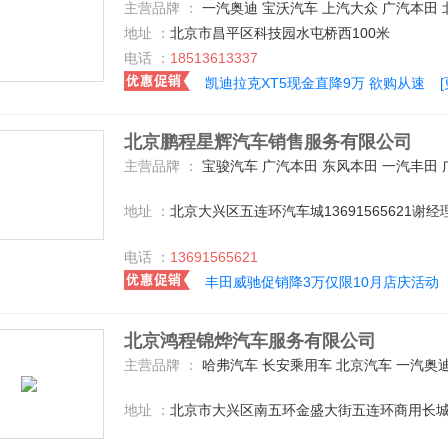
主营品牌 ：
一汽奥迪 宝沃汽车 上汽大众 广汽本田 北京汽车 众泰 奇瑞捷豹路虎 别克 长安乘用车 东风日产 广汽传祺 长安福特 凯迪拉克(国产) 华晨宝马 北京奔驰 广汽菲克 上汽荣威 东风英菲尼迪 东风启辰 雪佛兰 道奇(进口) 斯柯达 一汽-大众 长安马自达 东风标致 东风本田 江淮汽车 哈弗汽车 一汽丰田 福特(进口) 北汽银翔 东南汽车 陆风 观致 广汽丰田 东风雷诺 奇瑞捷豹路虎 一汽马自达 东风悦达起亚 广汽三
地址 ：
北京市昌平区科技园水屯桥西100米
电话 ：
18513613337
凯迪拉克XT5现金直降9万 欲购从速
北京鹏程星辉汽车销售服务有限公司
主营品牌 ：
宝骏汽车 广汽本田 东风本田 一汽丰田 广汽丰田 上汽大众 东风日产 一汽奥迪 长安乘用车 比亚迪 吉利汽车 长安铃木 东风雪铁龙 别克 长安PSA 一汽-大众 宝马(进口) 江淮汽车 北汽银翔 江铃福特 东南汽车 北京现代 众泰 长安马自达 华晨宝马 长城 上汽荣威 哈弗汽车 雪佛兰 奇瑞汽车 一汽欧朗 阿尔法.罗密欧 ALPINA 奥迪(进口) 阿斯顿--马丁 巴博斯 
地址 ：
北京大兴区五连环汽车城13691565621谢经
电话 ：
13691565621
丰田威驰促销降3万仅限10月店庆活动
北京鸿程锦烨汽车服务有限公司
主营品牌 ：
哈弗汽车 长安乘用车 北京汽车 一汽奥迪 宝骏汽车 华晨宝马 北汽绅宝 北京奔驰 别克 广汽本田 东风本田 东风风光 比亚迪 广汽传祺 上汽大众 一汽-大众 江淮汽车 
地址 ：
北京市大兴区南五环金盛大街五连环商用长