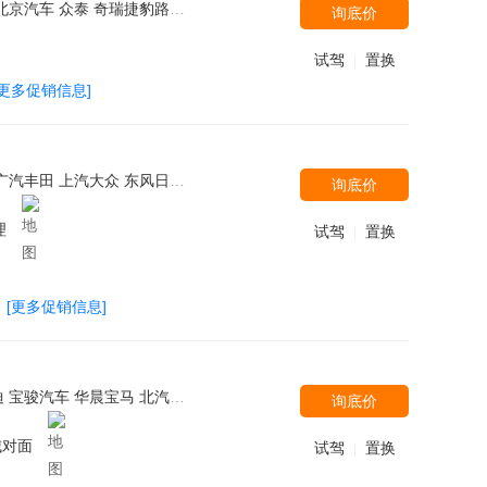
菱 大众(进口) 广汽讴歌 北京现代 雷克萨斯 吉利汽车 林肯 长安PSA 汉腾汽车 江铃汽车 华晨中华 东风裕隆 沃尔沃亚太 上汽大通 东风风光 一汽海马 奇瑞汽车 一汽奔腾 北汽绅宝 MINI 北汽威旺 斯巴鲁 MG 东风雪铁龙 江铃福特 比亚迪 东风风行
询底价
试驾
置换
|
[更多促销信息]
北汽绅宝 宝沃汽车 北汽威旺 保时捷 东风风神 长江汽车 宾仕盾 北汽新能源 奔驰(进口) 一汽马自达 一汽奔腾 成功汽车 南京依维柯 标致(进口) 东风标致 东风悦达起亚 北汽新能源 上汽通用五菱 北京汽车 丰田(进口) 大众(进口)
询底价
理
试驾
置换
|
[更多促销信息]
广汽丰田 东南汽车 斯柯达 众泰 凯迪拉克(国产) 东风悦达起亚 东风风行 广汽菲克 斯巴鲁 长安福特 长城
询底价
城对面
试驾
置换
|