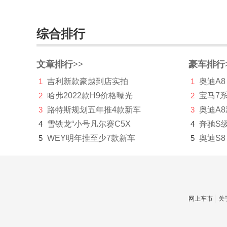
J
综合排行
Jeep
江淮
文章排行>>
豪车排行
江铃
1
吉利新款豪越到店实拍
1
奥迪A8
2
哈弗2022款H9价格曝光
2
宝马7
江铃集团新能源
3
路特斯规划五年推4款新车
3
奥迪A
集度
4
雪铁龙“小号凡尔赛C5X
4
奔驰S
捷豹
5
WEY明年推至少7款新车
5
奥迪S8
捷达
捷尼赛思
捷途
网上车市
关
几何汽车