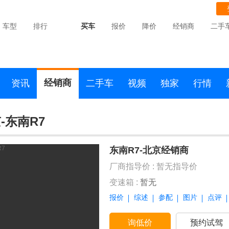
车型
排行
买车
报价
降价
经销商
二手
经销商
资讯
二手车
视频
独家
行情
-东南R7
东南R7-北京经销商
厂商指导价 :
暂无指导价
变速箱 :
暂无
报价
综述
参配
图片
点评
询低价
预约试驾