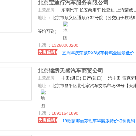
北京宝迪行汽车服务有限公司
主营品牌 ：
东南汽车 长安乘用车 比亚迪 上汽荣威 上汽通用五菱 吉利汽车 众泰 斯柯达 开瑞 广汽传祺 宝骏汽车 
地址 ：
北京市顺义区通顺路32号院（公交山子坟站924路8
等均可到）
电话 ：
13260060200
五周年庆荣威RX3现车特惠全国最低价
北京锦绣天盛汽车商贸公司
主营品牌 ：
丰田(进口) 日产(进口) 一汽丰田 雷克萨斯 路虎 奔驰(进口) 大众(进口) 凯迪拉克(进口) 福特(进口) 林肯 乔治巴顿 宾利 巴博斯 福建奔驰 奔驰-AMG GMC 玛莎拉蒂 迈巴赫 奇瑞捷豹路虎 宝马(进口) 劳斯莱斯 道奇(进口) 奥迪(进口) 北汽昌河 九龙汽车 光冈 帕加尼 克莱斯勒 保时捷 法拉利 东风日产 东风风光 东风风行 一汽海马 一汽欧朗 哈弗汽车 长安福特 东风悦达起亚 凯佰赫 福田汽车 凯迪拉克(国产) 恒天汽车 长安欧尚 华颂 兰博基尼 哈飞 
地址 ：
北京市昌平区北七家汽车交易市场88号【天
电话 ：
18911541890
19款蒙娜丽莎现车墨麟版特价订制促销