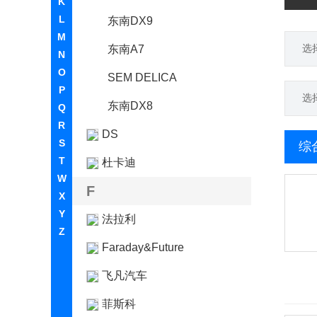
K
L
东南DX9
M
选
东南A7
N
O
SEM DELICA
P
选
东南DX8
Q
R
DS
S
综
T
杜卡迪
W
F
X
Y
法拉利
Z
Faraday&Future
飞凡汽车
菲斯科