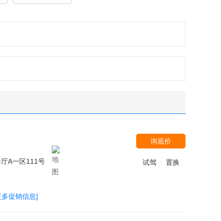
询底价
A一区111号
试驾
置换
|
更多促销信息]