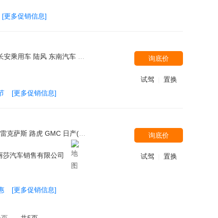
[更多促销信息]
 陆风 东南汽车 众泰 一汽奥迪
询底价
试驾
置换
|
节
[更多促销信息]
驰 奔驰-AMG 捷豹 大众(进口) 沃尔沃(进口) 一汽丰田 道奇(进口) 力帆汽车 东南汽车 东风裕隆 上汽大众 广汽本田 奔驰-迈巴赫 Audi Sport 克莱斯勒 华晨宝马 蔚来汽车
询底价
丽莎汽车销售有限公司
试驾
置换
|
惠
[更多促销信息]