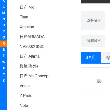
K
L
日产IMx
M
Titan
N
选择省份
O
Xmotion
P
日产ARMADA
Q
选择城市
R
NV200新能源
S
T
日产 Altima
4S店
综
W
楼兰(海外)
X
Y
日产IMs Concept
Z
Versa
Z Proto
Note