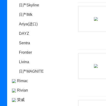
日产Skyline
日产IMk
Ariya(进口)
DAYZ
Sentra
Frontier
Livina
日产MAGNITE
Rimac
Rivian
荣威