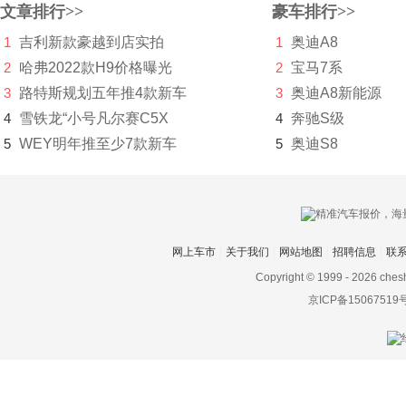
文章排行>>
豪车排行>>
SWM斯威汽车
1
吉利新款豪越到店实拍
1
奥迪A8
2
哈弗2022款H9价格曝光
2
宝马7系
T
3
路特斯规划五年推4款新车
3
奥迪A8新能源
坦克
4
雪铁龙“小号凡尔赛C5X
4
奔驰S级
塔塔
5
WEY明年推至少7款新车
5
奥迪S8
腾势
特斯拉
天际
网上车市
关于我们
网站地图
招聘信息
联
Copyright © 1999 -
2026 ches
通用
京ICP备15067519
Triton
V
Vanda Electric