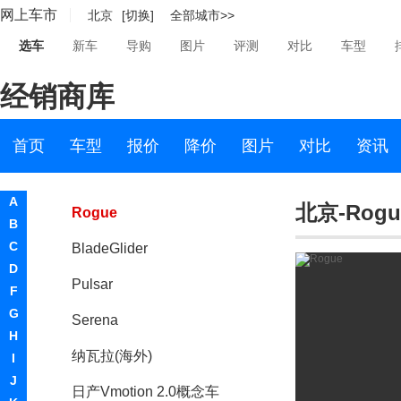
网上车市
北京
[切换]
全部城市>>
Townpod
选车
新车
导购
图片
评测
对比
车型
ESFLOW
经销商库
奇骏(进口)
Friend-ME
首页
车型
报价
降价
图片
对比
资讯
玛驰MICRA
A
北京-Rogu
Rogue
B
C
BladeGlider
D
Pulsar
F
G
Serena
H
纳瓦拉(海外)
I
J
日产Vmotion 2.0概念车