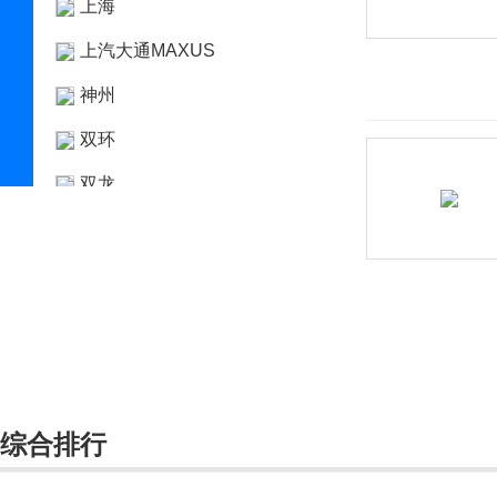
上海
上汽大通MAXUS
神州
双环
双龙
斯巴鲁
斯达泰克
思皓
斯柯达
思铭
综合排行
smart
索尼