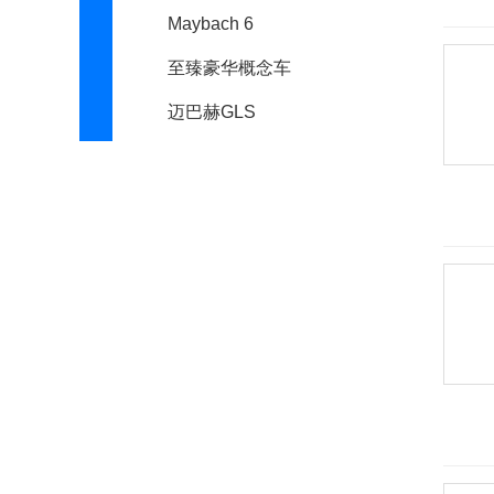
Maybach 6
至臻豪华概念车
迈巴赫GLS
奔腾
本田
BeyonCa
标致
比德文汽车
别克
宾利
宾尼法利纳