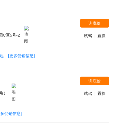
询底价
C区5号-2
试驾
置换
|
万起
[更多促销信息]
询底价
角）
试驾
置换
|
更多促销信息]