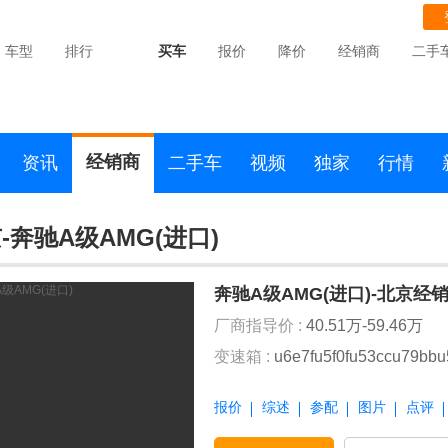
车型
排行
买车
报价
降价
经销商
二手
经销商
资讯
二手车
视频
独家
行情
-奔驰A级AMG(进口)
奔驰A级AMG(进口)-北京经
厂商指导价 :
40.51万-59.46万
变速箱 :
u6e7fu5f0fu53ccu79bb
报价
综述
参配
图片
点评