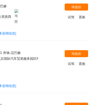
迈巴赫
询底价
公里路西
试驾
置换
|
多促销信息]
MG 奔驰-迈巴赫
询底价
京国际汽车贸易服务园区F
试驾
置换
|
多促销信息]