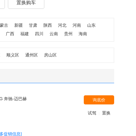
置换购车
蒙古
新疆
甘肃
陕西
河北
河南
山东
广西
福建
四川
云南
贵州
海南
区
顺义区
通州区
房山区
MG 奔驰-迈巴赫
询底价
试驾
置换
|
更多促销信息]