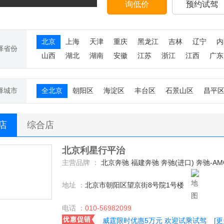
询低价
预约试驾
北京
上海
天津
重庆
黑龙江
吉林
辽宁
内
择省份
山西
湖北
湖南
安徽
江苏
浙江
江西
广东
择城市
全北京
朝阳区
海淀区
丰台区
石景山区
昌平
S店
综合店
北京利星行平治
主营品牌 ：
北京奔驰 福建奔驰 奔驰(进口) 奔驰-A
地址 ：
北京市朝阳区望京街8号院1号楼
电话 ：
010-56982099
威霆限时优惠5万元 欢迎试乘试驾
[