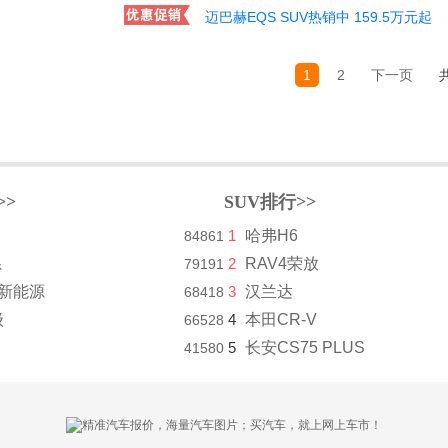
迈巴赫EQS SUV热销中 159.5万元起
1
2
下一页
>>
SUV排行>>
1
哈弗H6
84861
系
2
RAV4荣放
79191
8新能源
3
汉兰达
68418
级
4
本田CR-V
66528
5
长安CS75 PLUS
41580