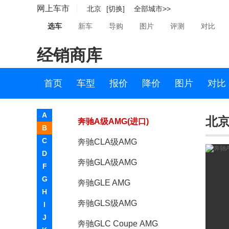
网上车市
北京
[切换]
全部城市>>
奔驰AMG GT
选车
新车
导购
图片
评测
对比
奔驰E级AMG
经销商库
奔驰C级AMG
奔驰G级AMG
首页
车型
报价
降价
图片
对比
奔驰S级AMG
A
北京
奔驰A级AMG(进口)
B
C
奔驰CLA级AMG
D
奔驰GLA级AMG
F
G
奔驰GLE AMG
H
奔驰GLS级AMG
I
J
奔驰GLC Coupe AMG