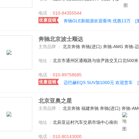
电话 ：
010-84355544
奔驰GLE新能源欢迎垂询 优惠13万
[
奔驰北京波士顺达
主营品牌 ：
北京奔驰 奔驰(进口) 奔驰-AMG 奔驰-
地址 ：
北京市通州区通顺路与徐尹路交叉口北500米
电话 ：
010-89758685
迈巴赫EQS SUV加1000元 欢迎赏车
北京亚奥之星
主营品牌 ：
北京奔驰 福建奔驰 奔驰(进口) 奔驰-A
地址 ：
北辰亚运村汽车交易市场中心南街
电话 ：
010-80143000