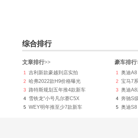
东风风行
东风富康
东风猛士
综合排行
东风氢舟
东风小康
文章排行>>
豪车排行
东南
1
吉利新款豪越到店实拍
1
奥迪A8
2
哈弗2022款H9价格曝光
2
宝马7
DS
3
路特斯规划五年推4款新车
3
奥迪A
杜卡迪
4
雪铁龙“小号凡尔赛C5X
4
奔驰S
5
WEY明年推至少7款新车
F
5
奥迪S8
法拉利
Faraday&Future