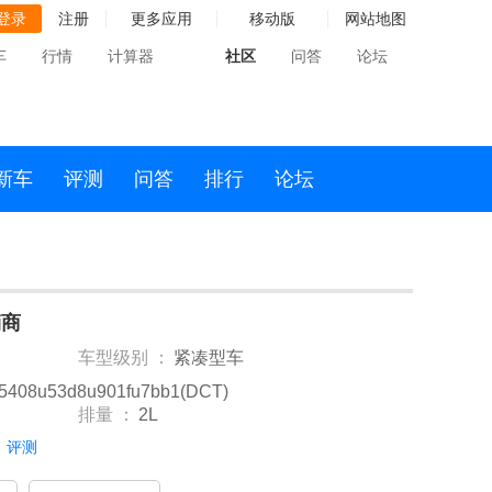
登录
注册
更多应用
移动版
网站地图
车
行情
计算器
社区
问答
论坛
新车
评测
问答
排行
论坛
销商
车型级别 ：
紧凑型车
u5408u53d8u901fu7bb1(DCT)
排量 ：
2L
评测