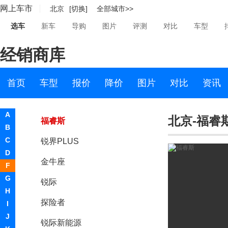
网上车市
北京
[切换]
全部城市>>
长安福特
选车
新车
导购
图片
评测
对比
车型
福克斯
经销商库
蒙迪欧
翼搏
首页
车型
报价
降价
图片
对比
资讯
翼虎
A
北京-福睿
福睿斯
B
C
锐界PLUS
D
金牛座
F
G
锐际
H
探险者
I
J
锐际新能源