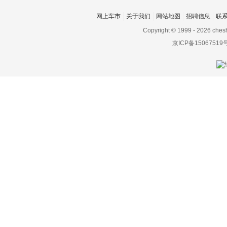
合创
网上车市
关于我们
网站地图
招聘信息
联
恒驰
Copyright © 1999 -
2026 ches
京ICP备15067519
恒润汽车
恒天
恒源电动汽车
Hennessey
合众汽车
红旗
宏瑞汽车
华晨新日
华凯