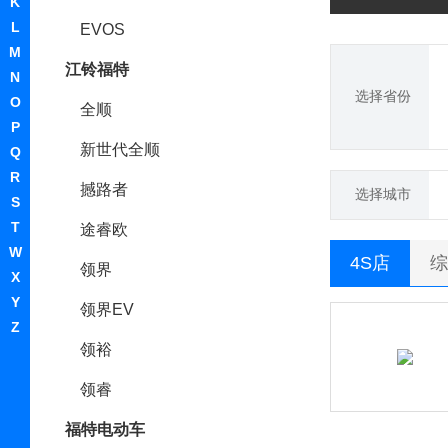
K
L
EVOS
M
江铃福特
N
选择省份
O
全顺
P
新世代全顺
Q
R
撼路者
选择城市
S
T
途睿欧
W
4S店
综
领界
X
Y
领界EV
Z
领裕
领睿
福特电动车