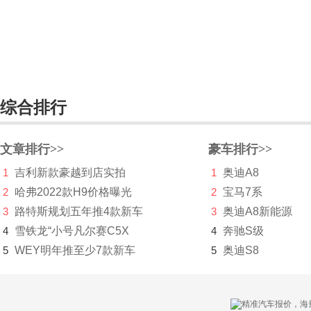
光冈
广汽传祺
观致
综合排行
国机智骏
H
文章排行>>
豪车排行>>
哈弗
1
吉利新款豪越到店实拍
1
奥迪A8
海格
2
哈弗2022款H9价格曝光
2
宝马7系
3
路特斯规划五年推4款新车
3
奥迪A8新能源
海马
4
雪铁龙“小号凡尔赛C5X
4
奔驰S级
哈雷
5
WEY明年推至少7款新车
5
奥迪S8
汉龙汽车
汉腾