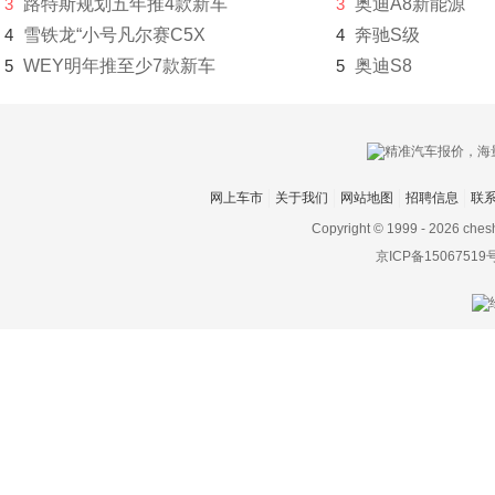
3
路特斯规划五年推4款新车
3
奥迪A8新能源
成功
4
雪铁龙“小号凡尔赛C5X
4
奔驰S级
创维汽车
5
WEY明年推至少7款新车
5
奥迪S8
川崎
刺猬汽车
D
网上车市
关于我们
网站地图
招聘信息
联
Copyright © 1999 -
2026 ches
大乘汽车
京ICP备15067519
大发
道奇
达西亚
大运
大众