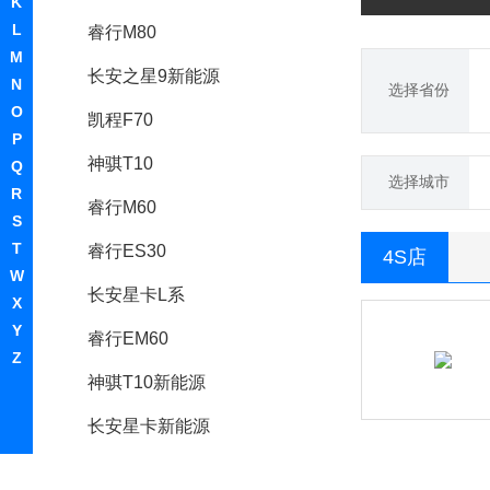
K
L
睿行M80
M
长安之星9新能源
N
选择省份
O
凯程F70
P
神骐T10
Q
选择城市
R
睿行M60
S
T
睿行ES30
4S店
W
长安星卡L系
X
Y
睿行EM60
Z
神骐T10新能源
长安星卡新能源
长安之星5