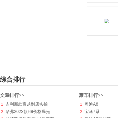
长安星卡C系
长安凯程F300
长安神骐PLUS
长安跨越
长安欧尚
长安汽车
长安深蓝
综合排行
长安UNI
长城（皮卡）
文章排行>>
豪车排行>>
长江汽车
1
吉利新款豪越到店实拍
1
奥迪A8
昶洧
2
哈弗2022款H9价格曝光
2
宝马7系