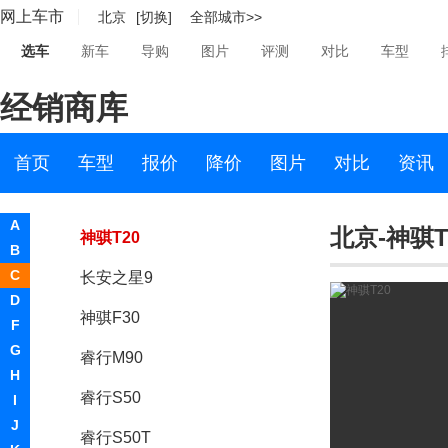
网上车市
北京
[切换]
全部城市>>
C
选车
新车
导购
图片
评测
对比
车型
长安凯程
经销商库
长安凯程
长安星卡
首页
车型
报价
降价
图片
对比
资讯
睿行EM80
A
北京-神骐T
神骐T20
B
C
长安之星9
D
神骐F30
F
G
睿行M90
H
睿行S50
I
J
睿行S50T