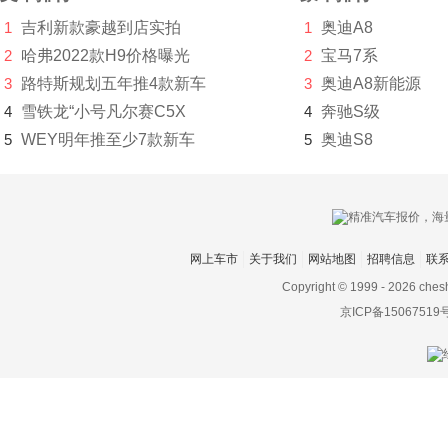
Foxtron
1
吉利新款豪越到店实拍
1
奥迪A8
福迪
2
哈弗2022款H9价格曝光
2
宝马7系
3
路特斯规划五年推4款新车
3
奥迪A8新能源
福汽启腾
4
雪铁龙“小号凡尔赛C5X
4
奔驰S级
福特
5
WEY明年推至少7款新车
5
奥迪S8
福田
G
高合汽车
网上车市
关于我们
网站地图
招聘信息
联
Copyright © 1999 -
2026 ches
格罗夫
京ICP备15067519
GMA
GMC
光冈