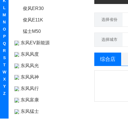
K
L
俊风ER30
M
选择省份
俊风E11K
N
O
猛士M50
P
选择城市
东风EV新能源
Q
R
东风风度
S
综合店
T
东风风光
W
东风风神
X
Y
东风风行
Z
东风富康
东风猛士
东风氢舟