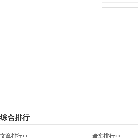
东风小康
东南
DS
杜卡迪
F
法拉利
Faraday&Future
飞凡汽车
菲斯科
综合排行
菲亚特
丰田
文章排行>>
豪车排行>>