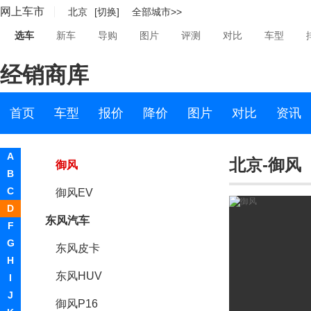
网上车市
北京
[切换]
全部城市>>
锐骐6
选车
新车
导购
图片
评测
对比
车型
锐骐6新能源
经销商库
锐骐新能源
锐骐7
首页
车型
报价
降价
图片
对比
资讯
东风御风
A
北京-御风
御风
B
C
御风EV
D
东风汽车
F
G
东风皮卡
H
东风HUV
I
J
御风P16