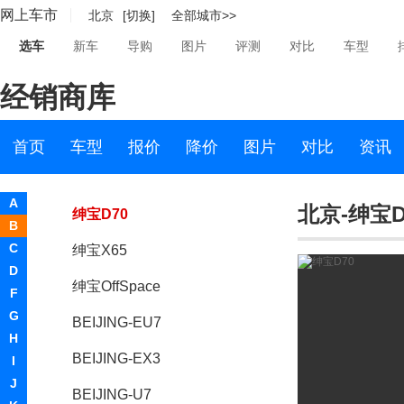
网上车市
北京
[切换]
全部城市>>
宝腾
选车
新车
导购
图片
评测
对比
车型
宝沃
经销商库
BEIJING汽车
BEIJING汽车
首页
车型
报价
降价
图片
对比
资讯
绅宝X25
A
北京-绅宝D
绅宝D70
B
C
绅宝X65
D
绅宝OffSpace
F
G
BEIJING-EU7
H
BEIJING-EX3
I
J
BEIJING-U7