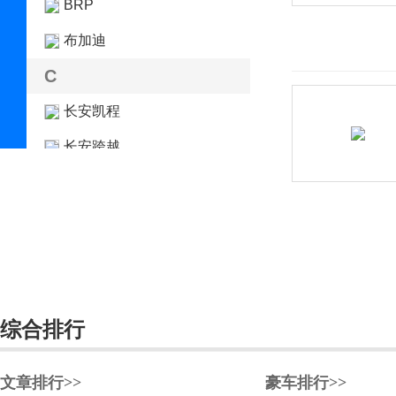
BRP
布加迪
C
长安凯程
长安跨越
长安欧尚
长安汽车
长安深蓝
长安UNI
长城（皮卡）
综合排行
长江汽车
文章排行>>
豪车排行>>
昶洧