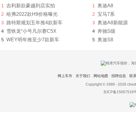
1
吉利新款豪越到店实拍
1
奥迪A8
成功
2
哈弗2022款H9价格曝光
2
宝马7系
3
路特斯规划五年推4款新车
3
奥迪A8新能源
创维汽车
4
雪铁龙“小号凡尔赛C5X
4
奔驰S级
川崎
5
WEY明年推至少7款新车
5
奥迪S8
刺猬汽车
D
大乘汽车
网上车市
关于我们
网站地图
招聘信息
联
大发
Copyright © 1999 -
2026 ches
京ICP备15067519
道奇
达西亚
大运
大众