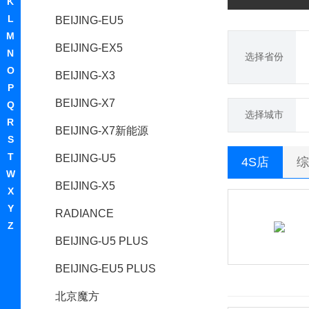
K
L
BEIJING-EU5
M
BEIJING-EX5
N
选择省份
O
BEIJING-X3
P
BEIJING-X7
Q
选择城市
R
BEIJING-X7新能源
S
T
BEIJING-U5
4S店
综
W
BEIJING-X5
X
Y
RADIANCE
Z
BEIJING-U5 PLUS
BEIJING-EU5 PLUS
北京魔方