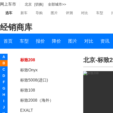
网上车市
北京
[切换]
全部城市>>
Quartz
选车
新车
导购
图片
评测
对比
车型
标致3008(进口)
经销商库
标致508(海外)
标致SXC概念车
首页
车型
报价
降价
图片
对比
资讯
标致508RXH
A
北京-标致2
标致208
B
C
标致Onyx
D
标致5008(进口)
F
G
标致108
H
标致2008（海外）
I
J
EXALT