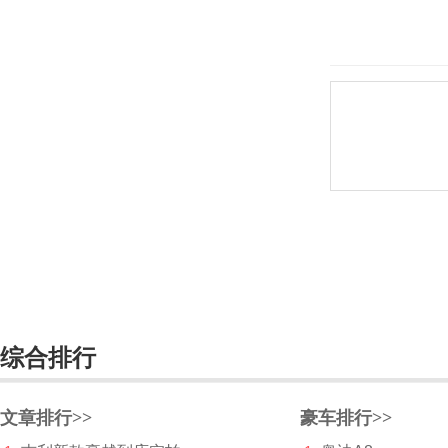
东风风神
东风风行
东风富康
东风猛士
东风氢舟
东风小康
东南
DS
综合排行
杜卡迪
F
文章排行>>
豪车排行>>
法拉利