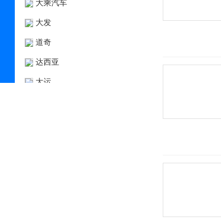
大乘汽车
大发
道奇
达西亚
大运
大众
电动屋
帝亚一维
东风
东风EV新能源
东风风度
东风风光