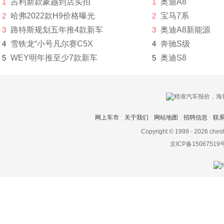
1
吉利新款豪越到店实拍
1
奥迪A8
Faraday&Future
2
哈弗2022款H9价格曝光
2
宝马7系
3
路特斯规划五年推4款新车
3
奥迪A8新能源
飞凡汽车
4
雪铁龙“小号凡尔赛C5X
4
奔驰S级
菲斯科
5
WEY明年推至少7款新车
5
奥迪S8
菲亚特
丰田
Foxtron
网上车市
关于我们
网站地图
招聘信息
联
Copyright © 1999 -
2026 ches
福迪
京ICP备15067519
福汽启腾
福特
福田
G