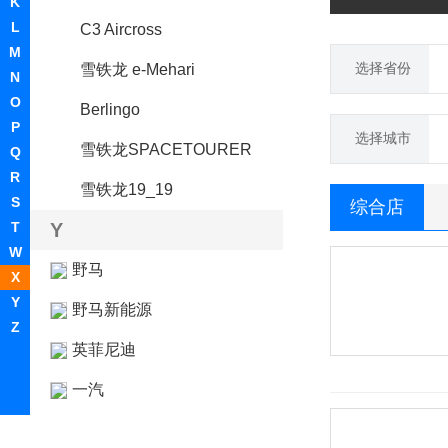
K
L
C3 Aircross
M
选择省份
雪铁龙 e-Mehari
N
O
Berlingo
P
选择城市
雪铁龙SPACETOURER
Q
R
雪铁龙19_19
S
综合店
T
Y
W
野马
X
Y
野马新能源
Z
英菲尼迪
一汽
依维柯