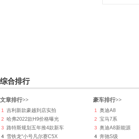
智己汽车
之诺
智行盒子
中国重汽VGV
中华
众泰
中兴
综合排行
诸葛智能
文章排行>>
豪车排行>>
自游家
1
吉利新款豪越到店实拍
1
奥迪A8
2
哈弗2022款H9价格曝光
2
宝马7系
3
路特斯规划五年推4款新车
3
奥迪A8新能源
4
雪铁龙“小号凡尔赛C5X
4
奔驰S级