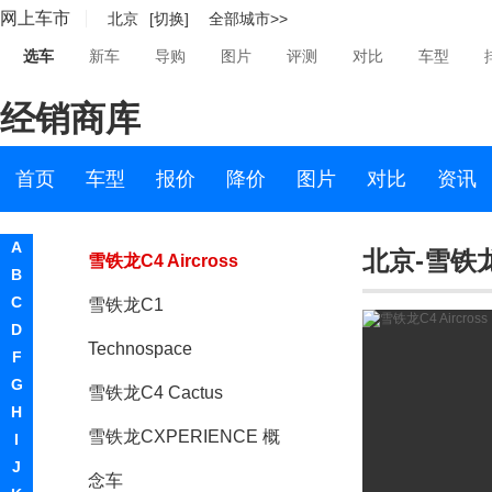
网上车市
北京
[切换]
全部城市>>
雪铁龙C4
选车
新车
导购
图片
评测
对比
车型
C4 PICASSO
经销商库
雪铁龙C3毕加索
Metropolis概念车
首页
车型
报价
降价
图片
对比
资讯
雪铁龙Survolt概念车
A
北京-雪铁龙C
雪铁龙C4 Aircross
B
C
雪铁龙C1
D
Technospace
F
G
雪铁龙C4 Cactus
H
雪铁龙CXPERIENCE 概
I
J
念车