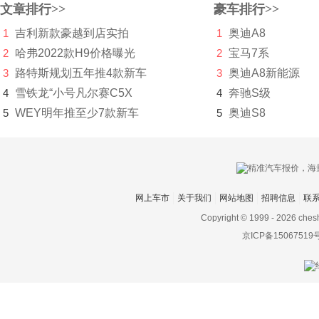
文章排行>>
豪车排行>>
思皓
1
吉利新款豪越到店实拍
1
奥迪A8
2
哈弗2022款H9价格曝光
2
宝马7系
斯柯达
3
路特斯规划五年推4款新车
3
奥迪A8新能源
思铭
4
雪铁龙“小号凡尔赛C5X
4
奔驰S级
smart
5
WEY明年推至少7款新车
5
奥迪S8
索尼
SWM斯威汽车
T
网上车市
关于我们
网站地图
招聘信息
联
Copyright © 1999 -
2026 ches
坦克
京ICP备15067519
塔塔
腾势
特斯拉