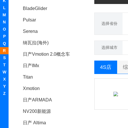
K
L
BladeGlider
M
Pulsar
N
选择省份
O
Serena
P
纳瓦拉(海外)
Q
选择城市
R
日产Vmotion 2.0概念车
S
T
日产IMx
4S店
综
W
Titan
X
Y
Xmotion
Z
日产ARMADA
NV200新能源
日产 Altima