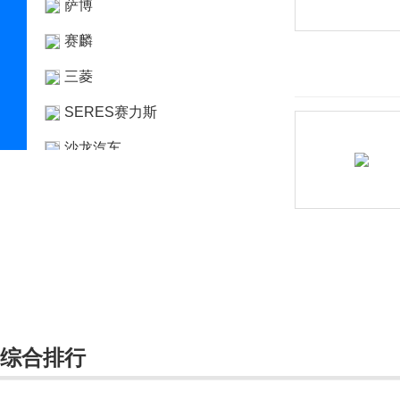
萨博
赛麟
三菱
SERES赛力斯
沙龙汽车
上海
上汽大通MAXUS
神州
双环
双龙
综合排行
斯巴鲁
斯达泰克