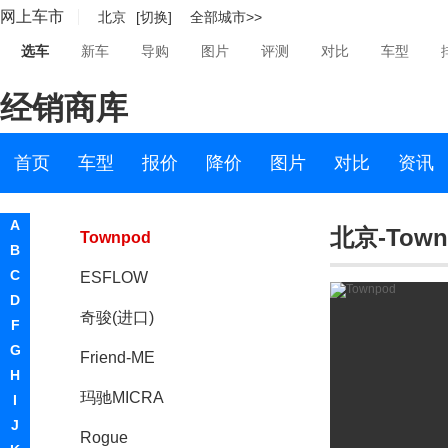
网上车市
北京
[切换]
全部城市>>
日产GT-R
选车
新车
导购
图片
评测
对比
车型
日产370Z
经销商库
逍客(海外)
聆风
首页
车型
报价
降价
图片
对比
资讯
Juke
A
北京-Town
Townpod
B
C
ESFLOW
D
奇骏(进口)
F
G
Friend-ME
H
玛驰MICRA
I
J
Rogue