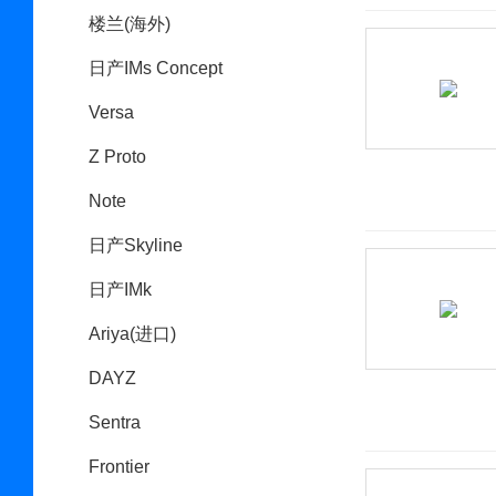
楼兰(海外)
日产IMs Concept
Versa
Z Proto
Note
日产Skyline
日产IMk
Ariya(进口)
DAYZ
Sentra
Frontier