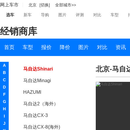
网上车市
北京
[切换]
全部城市>>
马自达M2
选车
新车
导购
图片
评测
对比
车型
Mazda3(进口)
经销商库
马自达MX-5
马自达CX-9
首页
车型
报价
降价
图片
对比
资讯
马自达6(进口)
A
北京-马自达S
马自达Shinari
B
C
马自达Minagi
D
HAZUMI
F
G
马自达2（海外）
H
马自达CX-3
I
J
马自达CX-8(海外)