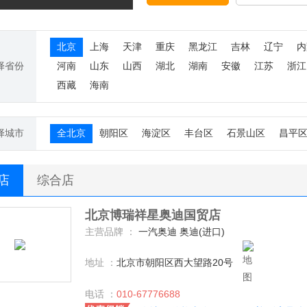
北京
上海
天津
重庆
黑龙江
吉林
辽宁
内
择省份
河南
山东
山西
湖北
湖南
安徽
江苏
浙江
西藏
海南
择城市
全北京
朝阳区
海淀区
丰台区
石景山区
昌平
S店
综合店
北京博瑞祥星奥迪国贸店
主营品牌 ：
一汽奥迪 奥迪(进口)
地址 ：
北京市朝阳区西大望路20号
电话 ：
010-67776688