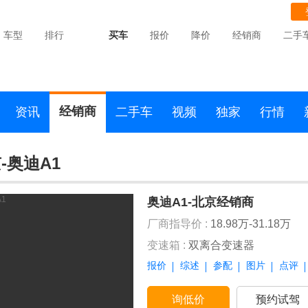
车型
排行
买车
报价
降价
经销商
二手
经销商
资讯
二手车
视频
独家
行情
-奥迪A1
奥迪A1-北京经销商
厂商指导价 :
18.98万-31.18万
变速箱 :
双离合变速器
报价
综述
参配
图片
点评
询低价
预约试驾