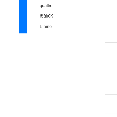
quattro
奥迪Q9
Elaine
奥迪SQ7
奥迪SQ2
奥迪e-tron(进口)
奥迪pop up
e-tron Vision GT
奥迪SQ3
奥迪PB18
奥迪Q7新能源