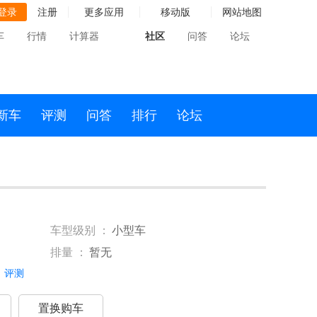
登录
注册
更多应用
移动版
网站地图
车
行情
计算器
社区
问答
论坛
新车
评测
问答
排行
论坛
车型级别 ：
小型车
排量 ：
暂无
评测
置换购车