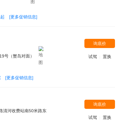
元起
[更多促销信息]
询底价
19号（蟹岛对面）
试驾
置换
|
驾
[更多促销信息]
询底价
路清河收费站南50米路东
试驾
置换
|