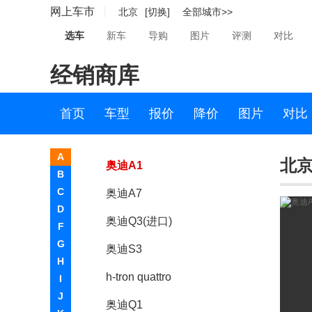
网上车市
北京
[切换]
全部城市>>
奥迪Q7
选车
新车
导购
图片
评测
对比
奥迪A5
经销商库
奥迪S5
奥迪S7
首页
车型
报价
降价
图片
对比
E-tron Concept
A
北京
奥迪A1
B
C
奥迪A7
D
奥迪Q3(进口)
F
G
奥迪S3
H
h-tron quattro
I
J
奥迪Q1