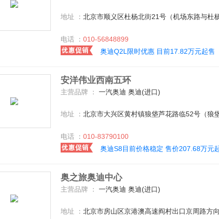
地址 ：
北京市顺义区杜杨北街21号（机场东路与杜
电话 ：
010-56848899
奥迪Q2L限时优惠 目前17.82万元起售
安洋伟业西南五环
主营品牌 ：
一汽奥迪 奥迪(进口)
地址 ：
北京市大兴区黄村镇狼垡芦花路临52号（狼垡
电话 ：
010-83790100
奥迪S8目前价格稳定 售价207.68万元
奥之旅奥迪中心
主营品牌 ：
一汽奥迪 奥迪(进口)
地址 ：
北京市房山区京港澳高速阎村出口京周路方