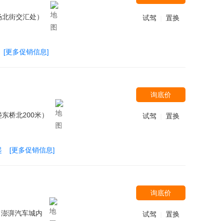
杨北街交汇处）
试驾
置换
|
[更多促销信息]
询底价
东桥北200米）
试驾
置换
|
起
[更多促销信息]
询底价
向澎湃汽车城内
试驾
置换
|