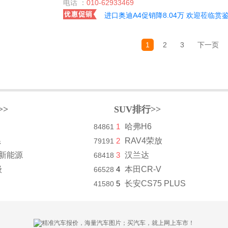
电话 ：
010-62933469
进口奥迪A4促销降8.04万 欢迎莅临赏
1
2
3
下一页
>>
SUV排行>>
1
哈弗H6
84861
系
2
RAV4荣放
79191
8新能源
3
汉兰达
68418
级
4
本田CR-V
66528
5
长安CS75 PLUS
41580