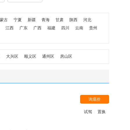
蒙古
宁夏
新疆
青海
甘肃
陕西
河北
江西
广东
广西
福建
四川
云南
贵州
区
大兴区
顺义区
通州区
房山区
询底价
试驾
置换
|