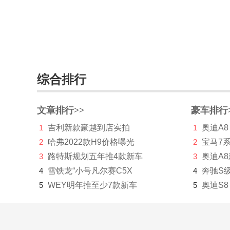
BEIJING汽车
北京清行
北京越野
综合排行
北汽昌河
北汽幻速
文章排行>>
豪车排行
北汽瑞翔
1
吉利新款豪越到店实拍
1
奥迪A8
北汽威旺
2
哈弗2022款H9价格曝光
2
宝马7
3
路特斯规划五年推4款新车
3
奥迪A
北汽新能源
4
雪铁龙“小号凡尔赛C5X
4
奔驰S
北汽制造
5
WEY明年推至少7款新车
5
奥迪S8
奔驰
奔腾