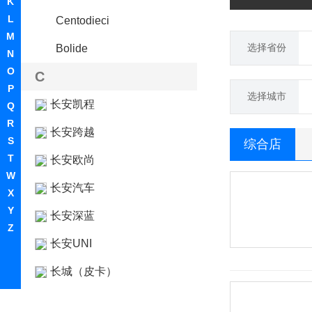
K
L
Centodieci
M
选择省份
Bolide
N
O
C
P
选择城市
长安凯程
Q
R
长安跨越
S
综合店
T
长安欧尚
W
长安汽车
X
Y
长安深蓝
Z
长安UNI
长城（皮卡）
长江汽车