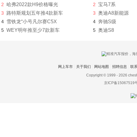
东风氢舟
2
哈弗2022款H9价格曝光
2
宝马7系
3
路特斯规划五年推4款新车
3
奥迪A8新能源
东风小康
4
雪铁龙“小号凡尔赛C5X
4
奔驰S级
东南
5
WEY明年推至少7款新车
5
奥迪S8
DS
杜卡迪
F
网上车市
关于我们
网站地图
招聘信息
联
法拉利
Copyright © 1999 -
2026 ches
京ICP备15067519
Faraday&Future
飞凡汽车
菲斯科
菲亚特
丰田