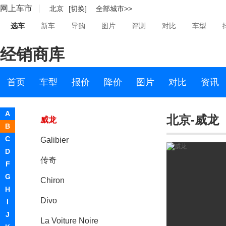
网上车市
北京
[切换]
全部城市>>
Bollinger Motors
选车
新车
导购
图片
评测
对比
车型
BRP
经销商库
布加迪
布加迪
首页
车型
报价
降价
图片
对比
资讯
威航
A
北京-威龙
威龙
B
C
Galibier
D
传奇
F
G
Chiron
H
Divo
I
J
La Voiture Noire