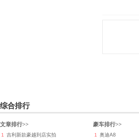
大众
电动屋
帝亚一维
东风
东风EV新能源
东风风度
东风风光
东风风神
东风风行
综合排行
东风富康
文章排行>>
豪车排行>>
东风猛士
1
吉利新款豪越到店实拍
1
奥迪A8